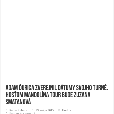
Adam Ďurica zverejnil dátumy svojho turné.
Hosťom Mandolína Tour bude Zuzana
Smatanová
Rádio Rebeca
29. mája 2015
Hudba
na
Komentáre vypnuté