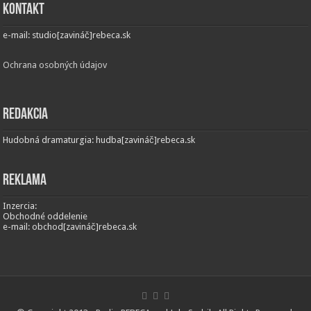
Kontakt
e-mail: studio[zavináč]rebeca.sk
Ochrana osobných údajov
Redakcia
Hudobná dramaturgia: hudba[zavináč]rebeca.sk
Reklama
Inzercia:
Obchodné oddelenie
e-mail: obchod[zavináč]rebeca.sk