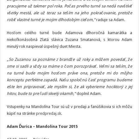
pracujeme už takmer pol roka. Počas prvého turné sa nedá navštíviť
všetky mestá, ale už teraz sa teším na jeho pokračovanie, pretože
robiť vlastné turné je mojim dlhodobým cieľom,“
raduje sa Adam.
Hosťom celého turné bude Adamova dlhoročná kamarátka a
niekoľkonásobná Zlatá slávica Zuzana Smatanová, s ktorou Adam
minulý rok naspieval úspešný duet Miesta.
„So Zuzanou sa poznáme z brandže už roky a môžem povedať, že
sme si sadli a vždy sa máme o čom porozprávať. Veľmi sa teším, že
na turné bude mojim hosťom práve ona, pretože mi do môjho
konceptu perfektne zapadá. Našu spoločnú časť programu budeme
ešte len pripravovať, ale myslím si, že ak vyberieme hociktorý z jej
hitov, bude to pre ľudí skvelý okamih,“
doplnil Adam.
Vstupenky na Mandolína Tour sú už v predaji a fanúšikovia si ich môžu
kúpiť na stránke
predpredaj.sk
.
Adam Ďurica – Mandolína Tour 2015