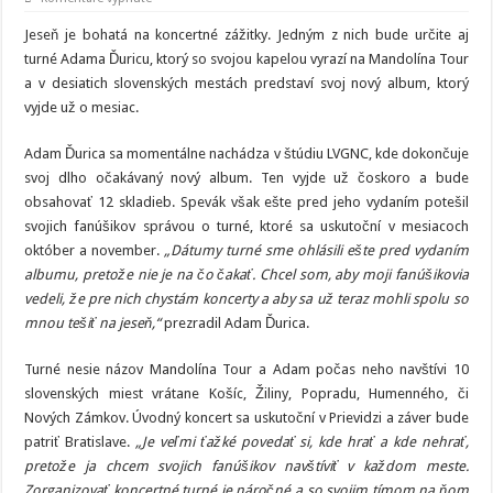
Adam
Ďurica
Jeseň je bohatá na koncertné zážitky. Jedným z nich bude určite aj
zverejnil
dátumy
turné Adama Ďuricu, ktorý so svojou kapelou vyrazí na Mandolína Tour
svojho
a v desiatich slovenských mestách predstaví svoj nový album, ktorý
turné.
Hosťom
vyjde už o mesiac.
Mandolína
Tour
bude
Adam Ďurica sa momentálne nachádza v štúdiu LVGNC, kde dokončuje
Zuzana
Smatanová
svoj dlho očakávaný nový album. Ten vyjde už čoskoro a bude
obsahovať 12 skladieb. Spevák však ešte pred jeho vydaním potešil
svojich fanúšikov správou o turné, ktoré sa uskutoční v mesiacoch
október a november.
„Dátumy turné sme ohlásili ešte pred vydaním
albumu, pretože nie je na čo čakať. Chcel som, aby moji fanúšikovia
vedeli, že pre nich chystám koncerty a aby sa už teraz mohli spolu so
mnou tešiť na jeseň,“
prezradil Adam Ďurica.
Turné nesie názov Mandolína Tour a Adam počas neho navštívi 10
slovenských miest vrátane Košíc, Žiliny, Popradu, Humenného, či
Nových Zámkov. Úvodný koncert sa uskutoční v Prievidzi a záver bude
patriť Bratislave.
„Je veľmi ťažké povedať si, kde hrať a kde nehrať,
pretože ja chcem svojich fanúšikov navštíviť v každom meste.
Zorganizovať koncertné turné je náročné a so svojim tímom na ňom