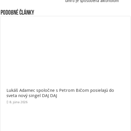
úmrtí je spôsobená alkoholom
Podobné články
Lukáš Adamec spoločne s Petrom Bičom posielajú do
sveta nový singel DAJ DAJ
8. júna 2026