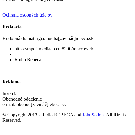
Ochrana osobných údajov
Redakcia
Hudobná dramaturgia: hudba[zavináč]rebeca.sk
https://mpc2.mediacp.eu:8200/rebecaweb
Rádio Rebeca
Reklama
Inzercia:
Obchodné oddelenie
e-mail: obchod[zavináč]rebeca.sk
© Copyright 2013 - Radio REBECA and
JohnSedrik
. All Rights
Reserved.