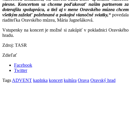
piesne. Koncertom sa chceme poďakovať našim partnerom za
doterajšiu spoluprácu, a tiež aj v mene Oravského múzea chcem
všetkým zaželať požehnané a pokojné vianočné sviatky,“
povedala
riaditeľka Oravského múzea, Mária Jagnešáková.
Vstupenky na koncert je možné si zakúpiť v pokladnici Oravského
hradu.
Zdroj: TASR
Zdieľať
Facebook
Twitter
Tags
ADVENT
kaplnka
koncert
kultúra
Orava
Oravský hrad