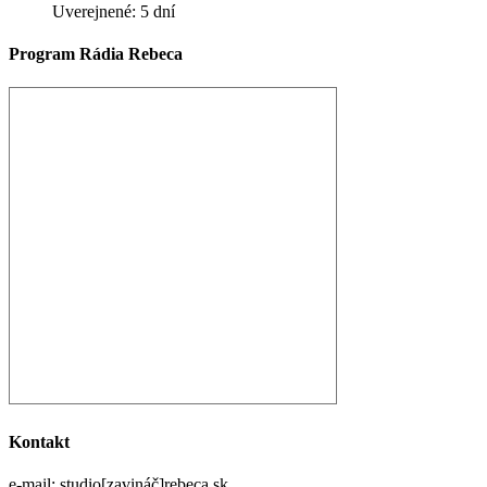
Uverejnené: 5 dní
Program Rádia Rebeca
Kontakt
e-mail: studio[zavináč]rebeca.sk