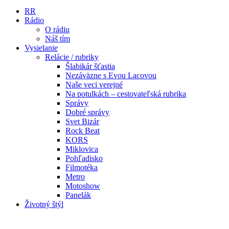
RR
Rádio
O rádiu
Náš tím
Vysielanie
Relácie / rubriky
Šlabikár šťastia
Nezáväzne s Evou Lacovou
Naše veci verejné
Na potulkách – cestovateľská rubrika
Správy
Dobré správy
Svet Bizár
Rock Beat
KORS
Miklovica
Pohľadisko
Filmotéka
Metro
Motoshow
Panelák
Životný štýl