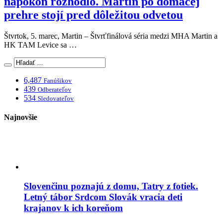
napokon rozhodlo. Martin po domácej
prehre stojí pred dôležitou odvetou
Štvrtok, 5. marec, Martin – Štvrťfinálová séria medzi MHA Martin a
HK TAM Levice sa …
6,487
Fanúšikov
439
Odberateľov
534
Sledovateľov
Najnovšie
Slovenčinu poznajú z domu, Tatry z fotiek.
Letný tábor Srdcom Slovák vracia deti
krajanov k ich koreňom