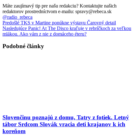
Máte zaujímavý tip pre našu redakciu? Kontaktujte našich
redaktorov prostredníctvom e-mailu: spravy@rebeca.sk
@radio_rebeca
Predošlé
TKS v Martine ponúkne výstavu Čarovný detail
Nasledujúce
Panic! At The Disco kraľuje v rebríčkoch za veľkou
mlákou. Ako vám z nie z domáceho éteru?
Podobné články
Slovenčinu poznajú z domu, Tatry z fotiek. Letný
tábor Srdcom Slovák vracia deti krajanov k ich
koreňom