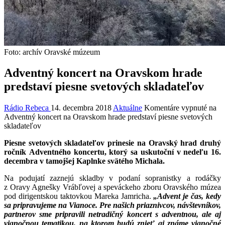
Foto: archív Oravské múzeum
Adventný koncert na Oravskom hrade
predstaví piesne svetových skladateľov
Rádio Rebeca
14. decembra 2018
Aktuálne
Komentáre vypnuté
na
Adventný koncert na Oravskom hrade predstaví piesne svetových
skladateľov
Piesne svetových skladateľov prinesie na Oravský hrad druhý
ročník Adventného koncertu, ktorý sa uskutoční v nedeľu 16.
decembra v tamojšej Kaplnke svätého Michala.
Na podujatí zaznejú skladby v podaní sopranistky a rodáčky
z Oravy Agnešky Vrábľovej a speváckeho zboru Oravského múzea
pod dirigentskou taktovkou Mareka Jamricha.
„Advent je čas, kedy
sa pripravujeme na Vianoce. Pre našich priaznivcov, návštevníkov,
partnerov sme pripravili netradičný koncert s adventnou, ale aj
vianočnou tematikou, na ktorom budú znieť aj známe vianočné