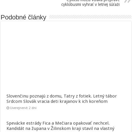
cyklobusmi vyhrať v letnej súťaži
Podobné články
Slovenčinu poznajú z domu, Tatry z fotiek. Letný tábor
Srdcom Slovák vracia deti krajanov k ich koreňom
Uverejnené: 2 dni
Spevácke estrády Fica a Mečiara opakovať nechcel.
Kandidát na župana v Žilinskom kraji stavil na vlastný