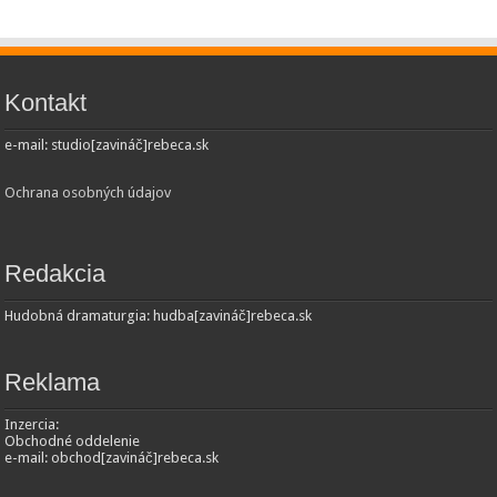
Kontakt
e-mail: studio[zavináč]rebeca.sk
Ochrana osobných údajov
Redakcia
Hudobná dramaturgia: hudba[zavináč]rebeca.sk
Reklama
Inzercia:
Obchodné oddelenie
e-mail: obchod[zavináč]rebeca.sk