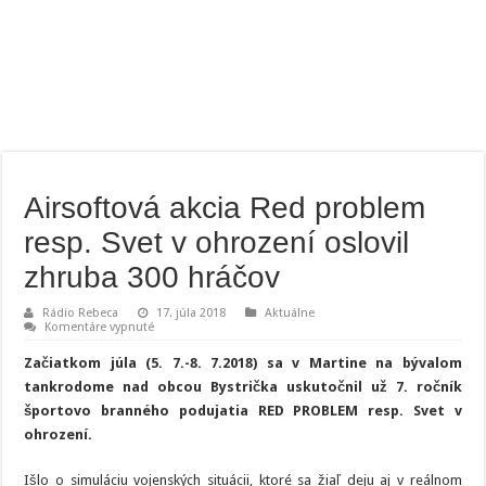
Airsoftová akcia Red problem
resp. Svet v ohrození oslovil
zhruba 300 hráčov
Rádio Rebeca
17. júla 2018
Aktuálne
na
Komentáre vypnuté
Airsoftová
akcia
Začiatkom júla (5. 7.-8. 7.2018) sa v Martine na bývalom
Red
problem
tankrodome nad obcou Bystrička uskutočnil už 7. ročník
resp.
športovo branného podujatia RED PROBLEM resp. Svet v
Svet
v
ohrození.
ohrození
oslovil
zhruba
Išlo o simuláciu vojenských situácii, ktoré sa žiaľ deju aj v reálnom
300