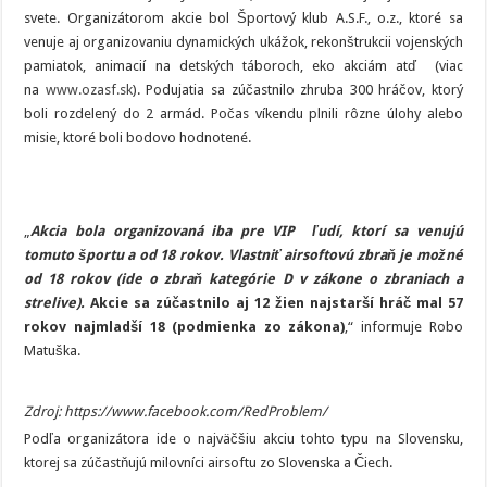
hráčov
svete. Organizátorom akcie bol Športový klub A.S.F., o.z., ktoré sa
venuje aj organizovaniu dynamických ukážok, rekonštrukcii vojenských
pamiatok, animacií na detských táboroch, eko akciám atď (viac
na
www.ozasf.sk
). Podujatia sa zúčastnilo zhruba 300 hráčov, ktorý
boli rozdelený do 2 armád. Počas víkendu plnili rôzne úlohy alebo
misie, ktoré boli bodovo hodnotené.
„
Akcia bola organizovaná iba pre VIP ľudí, ktorí sa venujú
tomuto športu a od 18 rokov. Vlastniť airsoftovú zbraň je možné
od 18 rokov (ide o zbraň kategórie D v zákone o zbraniach a
strelive).
Akcie sa zúčastnilo aj 12 žien najstarší hráč mal 57
rokov najmladší 18 (podmienka zo zákona)
,“ informuje Robo
Matuška.
Zdroj: https://www.facebook.com/RedProblem/
Podľa organizátora ide o najväčšiu akciu tohto typu na Slovensku,
ktorej sa zúčastňujú milovníci airsoftu zo Slovenska a Čiech.