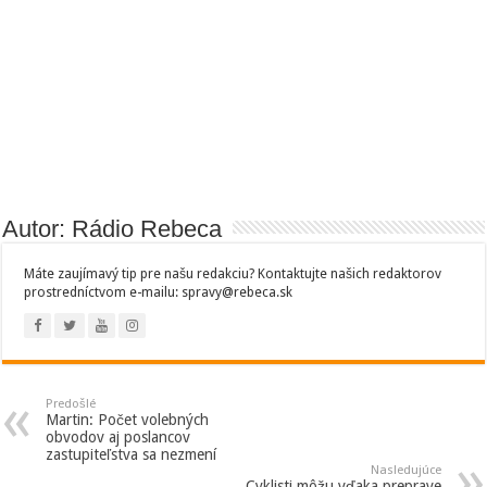
Autor: Rádio Rebeca
Máte zaujímavý tip pre našu redakciu? Kontaktujte našich redaktorov
prostredníctvom e-mailu: spravy@rebeca.sk
Predošlé
Martin: Počet volebných
obvodov aj poslancov
zastupiteľstva sa nezmení
Nasledujúce
Cyklisti môžu vďaka preprave