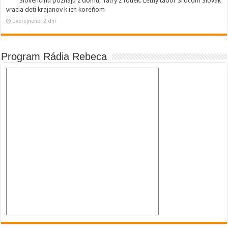
Slovenčinu poznajú z domu, Tatry z fotiek. Letný tábor Srdcom Slovák
vracia deti krajanov k ich koreňom
Uverejnené: 2 dni
Program Rádia Rebeca