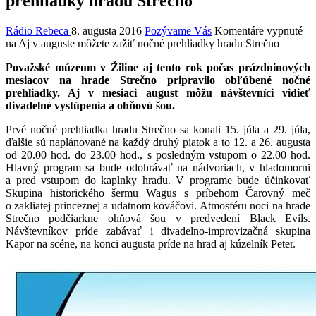
prehliadky hradu Strečno
Rádio Rebeca
8. augusta 2016
Pozývame Vás
Komentáre vypnuté
na Aj v auguste môžete zažiť nočné prehliadky hradu Strečno
Považské múzeum v Žiline aj tento rok počas prázdninových
mesiacov na hrade Strečno pripravilo obľúbené nočné
prehliadky. Aj v mesiaci august môžu návštevníci vidieť
divadelné vystúpenia a ohňovú šou.
Prvé nočné prehliadka hradu Strečno sa konali 15. júla a 29. júla,
ďalšie sú naplánované na každý druhý piatok a to 12. a 26. augusta
od 20.00 hod. do 23.00 hod., s posledným vstupom o 22.00 hod.
Hlavný program sa bude odohrávať na nádvoriach, v hladomorni
a pred vstupom do kaplnky hradu. V programe bude účinkovať
Skupina historického šermu Wagus s príbehom Čarovný meč
o zakliatej princeznej a udatnom kováčovi. Atmosféru noci na hrade
Strečno podčiarkne ohňová šou v predvedení Black Evils.
Návštevníkov príde zabávať i divadelno-improvizačná skupina
Kapor na scéne, na konci augusta príde na hrad aj kúzelník Peter.