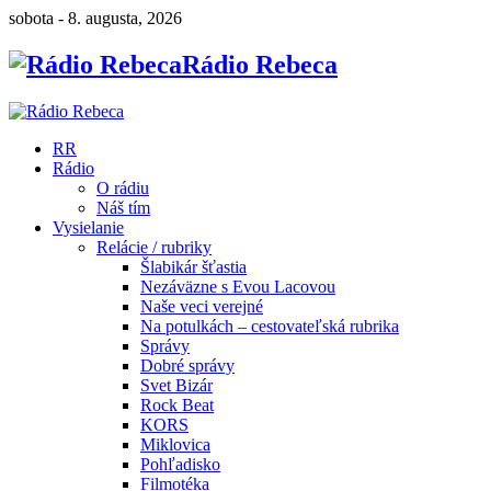
sobota - 8. augusta, 2026
Rádio Rebeca
RR
Rádio
O rádiu
Náš tím
Vysielanie
Relácie / rubriky
Šlabikár šťastia
Nezáväzne s Evou Lacovou
Naše veci verejné
Na potulkách – cestovateľská rubrika
Správy
Dobré správy
Svet Bizár
Rock Beat
KORS
Miklovica
Pohľadisko
Filmotéka