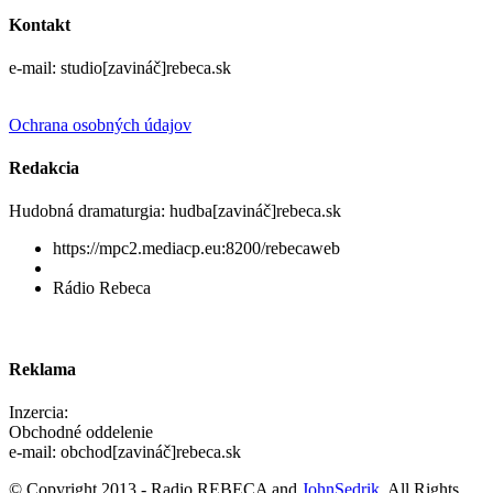
Kontakt
e-mail: studio[zavináč]rebeca.sk
Ochrana osobných údajov
Redakcia
Hudobná dramaturgia: hudba[zavináč]rebeca.sk
https://mpc2.mediacp.eu:8200/rebecaweb
Rádio Rebeca
Reklama
Inzercia:
Obchodné oddelenie
e-mail: obchod[zavináč]rebeca.sk
© Copyright 2013 - Radio REBECA and
JohnSedrik
. All Rights