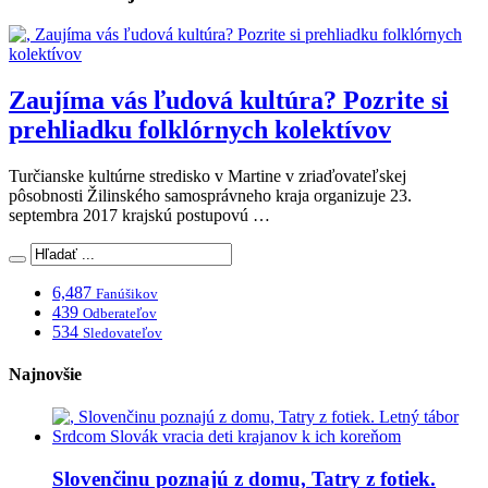
Zaujíma vás ľudová kultúra? Pozrite si
prehliadku folklórnych kolektívov
Turčianske kultúrne stredisko v Martine v zriaďovateľskej
pôsobnosti Žilinského samosprávneho kraja organizuje 23.
septembra 2017 krajskú postupovú …
6,487
Fanúšikov
439
Odberateľov
534
Sledovateľov
Najnovšie
Slovenčinu poznajú z domu, Tatry z fotiek.