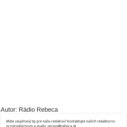
Autor: Rádio Rebeca
Máte zaujímavý tip pre našu redakciu? Kontaktujte našich redaktorov
prostredníctvom e-mailu: spravy@rebeca.sk