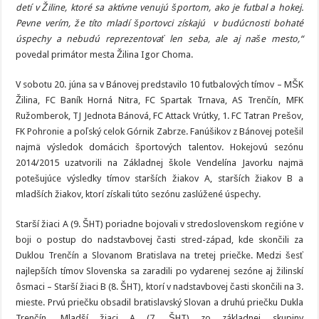
detí v Žiline, ktoré sa aktívne venujú športom, ako je futbal a hokej.
Pevne verím, že títo mladí športovci získajú v budúcnosti bohaté
úspechy a nebudú reprezentovať len seba, ale aj naše mesto,“
povedal primátor mesta Žilina Igor Choma.
V sobotu 20. júna sa v Bánovej predstavilo 10 futbalových tímov – MŠK
Žilina, FC Baník Horná Nitra, FC Spartak Trnava, AS Trenčín, MFK
Ružomberok, TJ Jednota Bánová, FC Attack Vrútky, 1. FC Tatran Prešov,
FK Pohronie a poľský celok Górnik Zabrze. Fanúšikov z Bánovej potešil
najmä výsledok domácich športových talentov. Hokejovú sezónu
2014/2015 uzatvorili na Základnej škole Vendelína Javorku najmä
potešujúce výsledky tímov starších žiakov A, starších žiakov B a
mladších žiakov, ktorí získali túto sezónu zaslúžené úspechy.
Starší žiaci A (9. ŠHT) poriadne bojovali v stredoslovenskom regióne v
boji o postup do nadstavbovej časti stred-západ, kde skončili za
Duklou Trenčín a Slovanom Bratislava na tretej priečke. Medzi šesť
najlepších tímov Slovenska sa zaradili po vydarenej sezóne aj žilinskí
ôsmaci – Starší žiaci B (8. ŠHT), ktorí v nadstavbovej časti skončili na 3.
mieste. Prvú priečku obsadil bratislavský Slovan a druhú priečku Dukla
Trenčín. Mladší žiaci A (7. ŠHT) zo základnej skupiny