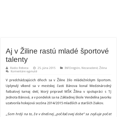
Aj v Žiline rastú mladé športové
talenty
Rádio Rebeca
25. júna 2015
INFOregión
,
Nezaradené
,
Žilina
na
Komentáre vypnuté
Aj
v
V predchádzajúcich dňoch sa v Žiline žilo mládežníckym športom.
Žiline
rastú
Uplynulý víkend sa v mestskej časti Bánova konal Medzinárodný
mladé
futbalový turnaj detí, ktorý pripravil MŠK Žilina v spolupráci s TJ
športové
talenty
Jednota Bánová, a v pondelok sa na Základnej škole Vendelína Javorku
uzatvorila hokejová sezóna 2014/2015 mladších a starších žiakov.
„Som hrdý na to, že v dnešnej „počítačovej dobe“ sa zvyšuje počet