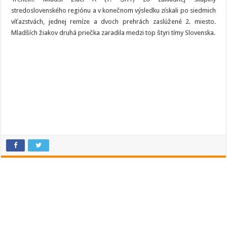
stredoslovenského regiónu a v konečnom výsledku získali po siedmich
víťazstvách, jednej remíze a dvoch prehrách zaslúžené 2. miesto.
Mladších žiakov druhá priečka zaradila medzi top štyri tímy Slovenska.