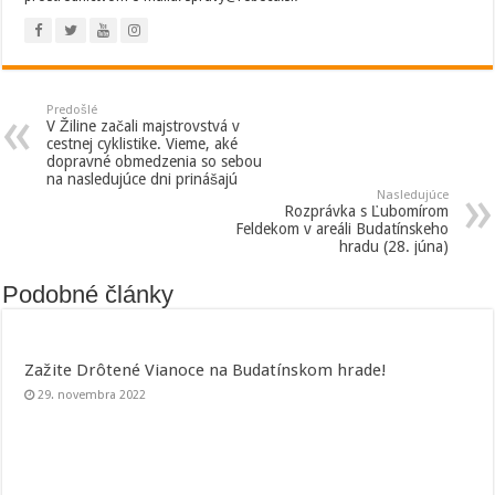
Predošlé
V Žiline začali majstrovstvá v
cestnej cyklistike. Vieme, aké
dopravné obmedzenia so sebou
na nasledujúce dni prinášajú
Nasledujúce
Rozprávka s Ľubomírom
Feldekom v areáli Budatínskeho
hradu (28. júna)
Podobné články
Zažite Drôtené Vianoce na Budatínskom hrade!
29. novembra 2022