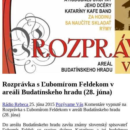
Rozprávka s Ľubomírom Feldekom v
areáli Budatínskeho hradu (28. júna)
Rádio Rebeca
25. júna 2015
Pozývame Vás
Komentáre vypnuté
na
Rozprávka s Ľubomírom Feldekom v areáli Budatínskeho hradu
(28. júna)
Do areálu Budatínskeho hradu zavíta známy slovenský spisovateľ
Ľubomír Feldek so svojou dcérou Katarínou a jej hudobnou