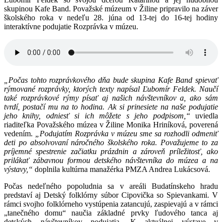
skupinou Kafe Band. Považské múzeum v Žiline pripravilo na záver
školského roka v nedeľu 28. júna od 13-tej do 16-tej hodiny
interaktívne podujatie Rozprávka v múzeu.
„Počas tohto rozprávkového dňa bude skupina Kafe Band spievať
rýmované rozprávky, ktorých texty napísal Ľubomír Feldek. Naučí
také rozprávkové rýmy písať aj našich návštevníkov a, ako sám
tvrdí, postačí mu na to hodina. Ak si prinesiete na naše podujatie
jeho knihy, odniesť si ich môžete s jeho podpisom,“
uviedla
riaditeľka Považského múzea v Žiline Monika Hriníková, poverená
vedením.
„Podujatím Rozprávka v múzeu sme sa rozhodli odmeniť
deti po absolvovaní náročného školského roka. Považujeme to za
príjemné spestrenie začiatku prázdnin a zároveň príležitosť, ako
prilákať zábavnou formou detského návštevníka do múzea a na
výstavy,“
doplnila kultúrna manažérka PMZA Andrea Lukácsová.
Počas nedeľného popoludnia sa v areáli Budatínskeho hradu
predstaví aj Detský folklórny súbor Cipovička so Spievankami. V
rámci svojho folklórneho vystúpenia zatancujú, zaspievajú a v rámci
„tanečného domu“ naučia základné prvky ľudového tanca aj
detských návštevníkov podujatia. K aktuálnej výstave v