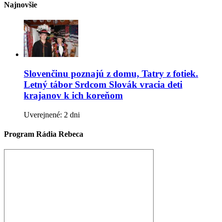
Najnovšie
Slovenčinu poznajú z domu, Tatry z fotiek.
Letný tábor Srdcom Slovák vracia deti
krajanov k ich koreňom
Uverejnené: 2 dni
Program Rádia Rebeca