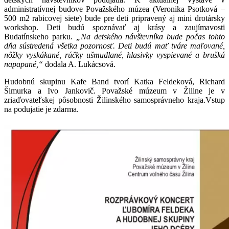
administratívnej budove Považského múzea (Veronika Psotková –
500 m2 rabicovej siete) bude pre deti pripravený aj mini drotársky
workshop. Deti budú spoznávať aj krásy a zaujímavosti
Budatínskeho parku.
„Na detského návštevníka bude počas tohto
dňa sústredená všetka pozornosť. Deti budú mať tváre maľované,
nôžky vyskákané, rúčky ušmudlané, hlasivky vyspievané a brušká
napapané,“
dodala A. Lukácsová.
Hudobnú skupinu Kafe Band tvorí Katka Feldeková, Richard
Šimurka a Ivo Jankovič. Považské múzeum v Žiline je v
zriaďovateľskej pôsobnosti Žilinského samosprávneho kraja.Vstup
na podujatie je zdarma.