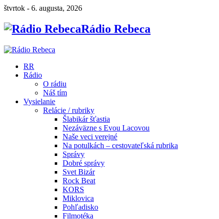
štvrtok - 6. augusta, 2026
Rádio Rebeca
RR
Rádio
O rádiu
Náš tím
Vysielanie
Relácie / rubriky
Šlabikár šťastia
Nezáväzne s Evou Lacovou
Naše veci verejné
Na potulkách – cestovateľská rubrika
Správy
Dobré správy
Svet Bizár
Rock Beat
KORS
Miklovica
Pohľadisko
Filmotéka