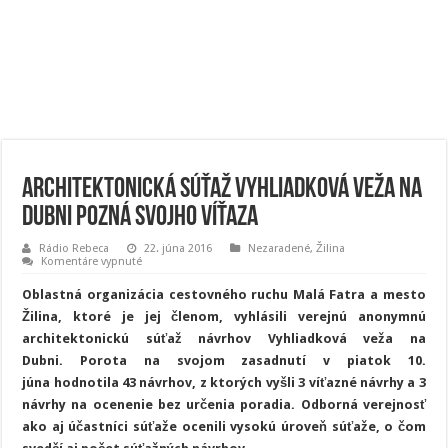
Architektonická súťaž Vyhliadková veža na
Dubni pozná svojho víťaza
Rádio Rebeca
22. júna 2016
Nezaradené
,
Žilina
na
Komentáre vypnuté
Architektonická
súťaž
Oblastná organizácia cestovného ruchu Malá Fatra a mesto
Vyhliadková
veža
Žilina, ktoré je jej členom, vyhlásili verejnú anonymnú
na
architektonickú súťaž návrhov Vyhliadková veža na
Dubni
pozná
Dubni. Porota na svojom zasadnutí v piatok 10.
svojho
víťaza
júna hodnotila 43 návrhov, z ktorých vyšli 3 víťazné návrhy a 3
návrhy na ocenenie bez určenia poradia. Odborná verejnosť
ako aj účastníci súťaže ocenili vysokú úroveň súťaže, o čom