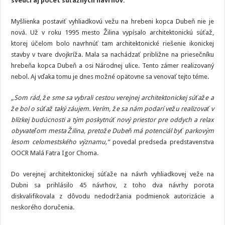
svedčí aj počet súťažných návrhov.
Myšlienka postaviť vyhliadkovú vežu na hrebeni kopca Dubeň nie je
nová. Už v roku 1995 mesto Žilina vypísalo architektonickú súťaž,
ktorej účelom bolo navrhnúť tam architektonické riešenie ikonickej
stavby v tvare dvojkríža. Mala sa nachádzať približne na priesečníku
hrebeňa kopca Dubeň a osi Národnej ulice. Tento zámer realizovaný
nebol. Aj vďaka tomu je dnes možné opätovne sa venovať tejto téme.
„Som rád, že sme sa vybrali cestou verejnej architektonickej súťaže a
že bol o súťaž taký záujem. Verím, že sa nám podarí vežu realizovať v
blízkej budúcnosti a tým poskytnúť nový priestor pre oddych a relax
obyvateľom mesta Žilina, pretože Dubeň má potenciál byť parkovým
lesom celomestského významu,“
povedal predseda predstavenstva
OOCR Malá Fatra Igor Choma.
Do verejnej architektonickej súťaže na návrh vyhliadkovej veže na
Dubni sa prihlásilo 45 návrhov, z toho dva návrhy porota
diskvalifikovala z dôvodu nedodržania podmienok autorizácie a
neskorého doručenia.