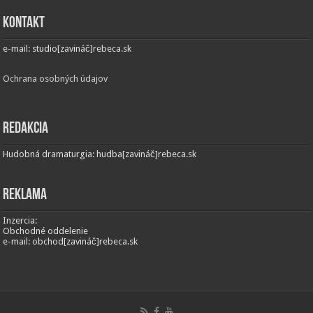
Kontakt
e-mail: studio[zavináč]rebeca.sk
Ochrana osobných údajov
Redakcia
Hudobná dramaturgia: hudba[zavináč]rebeca.sk
Reklama
Inzercia:
Obchodné oddelenie
e-mail: obchod[zavináč]rebeca.sk