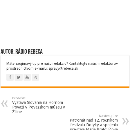
Autor: Rádio Rebeca
Máte zaujímavý tip pre našu redakciu? Kontaktujte našich redaktorov
prostredníctvom e-mailu: spravy@rebeca.sk
Predošlé
Výstava Slovania na Hornom
Považí v Považskom múzeu v
Žiline
Nasledujúce
Patronát nad 12. ročníkom
festivalu Dotyky a spojenia
prevzala Mária Kráľovičová