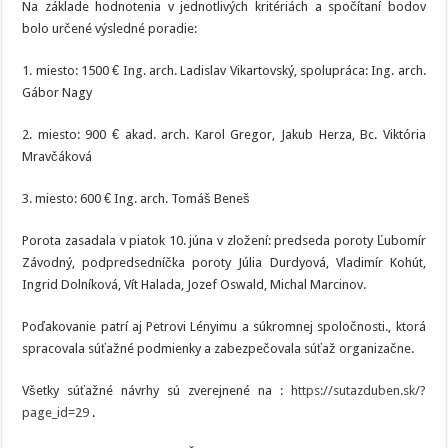
Na základe hodnotenia v jednotlivých kritériách a spočítaní bodov
bolo určené výsledné poradie:
1. miesto: 1500 € Ing. arch. Ladislav Vikartovský, spolupráca: Ing. arch.
Gábor Nagy
2. miesto: 900 € akad. arch. Karol Gregor, Jakub Herza, Bc. Viktória
Mravčáková
3. miesto: 600 € Ing. arch. Tomáš Beneš
Porota zasadala v piatok 10. júna v zložení: predseda poroty Ľubomír
Závodný, podpredsedníčka poroty Júlia Durdyová, Vladimír Kohút,
Ingrid Dolníková, Vít Halada, Jozef Oswald, Michal Marcinov.
Poďakovanie patrí aj Petrovi Lényimu a súkromnej spoločnosti., ktorá
spracovala súťažné podmienky a zabezpečovala súťaž organizačne.
Všetky súťažné návrhy sú zverejnené na :
https://sutazduben.sk/?
page_id=29
.