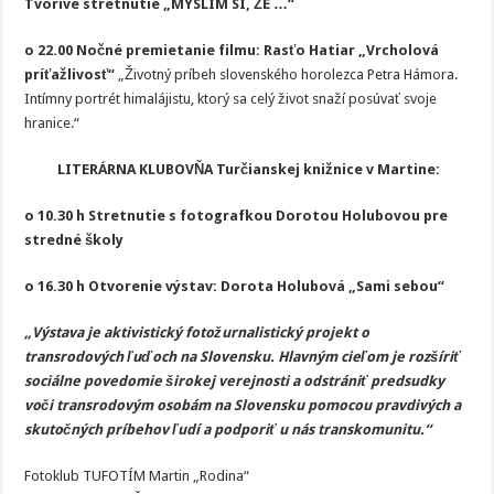
Tvorivé stretnutie „MYSLÍM SI, ŽE …“
o 22.00
Nočné premietanie filmu:
Rasťo Hatiar „Vrcholová
príťažlivosť“
„Životný príbeh slovenského horolezca Petra Hámora.
Intímny portrét himalájistu, ktorý sa celý život snaží posúvať svoje
hranice.“
LITERÁRNA KLUBOVŇA Turčianskej knižnice v Martine:
o 10.30 h
Stretnutie s fotografkou Dorotou Holubovou
pre
stredné školy
o 16.30 h Otvorenie výstav:
Dorota Holubová „Sami sebou“
„Výstava je aktivistický fotožurnalistický projekt o
transrodových ľuďoch na Slovensku. Hlavným cieľom je rozšíriť
sociálne povedomie širokej verejnosti a odstrániť predsudky
voči transrodovým osobám na Slovensku pomocou pravdivých a
skutočných príbehov ľudí a podporiť u nás transkomunitu.“
Fotoklub TUFOTÍM Martin „Rodina“