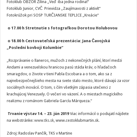
Fotoklub OBZOR Žilina „Veď iba jedna rodina!“
Fotoklub Junior, CVČ Prievidza „Zaujímavosti z aktivít“
Fotokrúžok pri SOSP TURČIANSKE TEPLICE „Kreácie“
o 17.00 h
Stretnutie s fotografkou Dorotou Holubovou
o 18.00 h
Cestovateľská prezentácia:
Jana Čavojská
„Poslední kovboji Kolumbie“
„Rozprávanie o llaneros, mužoch z nekonečných plání, ktorí medzi
Andami a venezuelskou hranicou pasú stáda kráv, o hľadačoch
smaragdov, o živote v tieni Pabla Escobara a o tom, ako sa z
najnebezpečnejšieho mesta na svete stalo mesto, ktoré dávajú za vzor
sociálnych inovácií. O tom, s čím všetkým zápasia utečenci z
krachujúcej Venezuely. O večeri vo väzení. A o miestach magického
realizmu z románom Gabriela Garcíu Márqueza.“
Trvanie výstav 14. – 23. jún 2019
Viac informácií o podujatí nájdete
na webstránke:
www.tks.sk
, www.cestoklubmartin.sk.
Zdroj: Radoslav Pančík, TKS v Martine