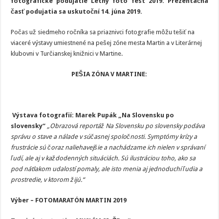
fotografické podujatie Letný foto fest 2019. Prezentačná
foto
fest
časť podujatia sa uskutoční 14. júna 2019.
2019
Počas už siedmeho ročníka sa priaznivci fotografie môžu tešiť na
viaceré výstavy umiestnené na pešej zóne mesta Martin a v Literárnej
klubovni v Turčianskej knižnici v Martine.
PEŠIA ZÓNA V MARTINE:
Výstava fotografií:
Marek Pupák „Na Slovensku po
slovensky“
„Obrazová reportáž Na Slovensku po slovensky podáva
správu o stave a nálade v súčasnej spoločnosti. Symptómy krízy a
frustrácie sú čoraz naliehavejšie a nachádzame ich nielen v správaní
ľudí, ale aj v každodenných situáciách. Sú ilustráciou toho, ako sa
pod nátlakom udalostí pomaly, ale isto menia aj jednoduchí ľudia a
prostredie, v ktorom žijú.“
Výber – FOTOMARATÓN MARTIN 2019