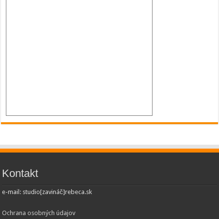
Kontakt
e-mail: studio[zavináč]rebeca.sk
Ochrana osobných údajov