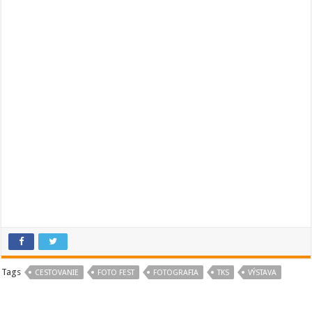
Tags
CESTOVANIE
FOTO FEST
FOTOGRAFIA
TKS
VÝSTAVA