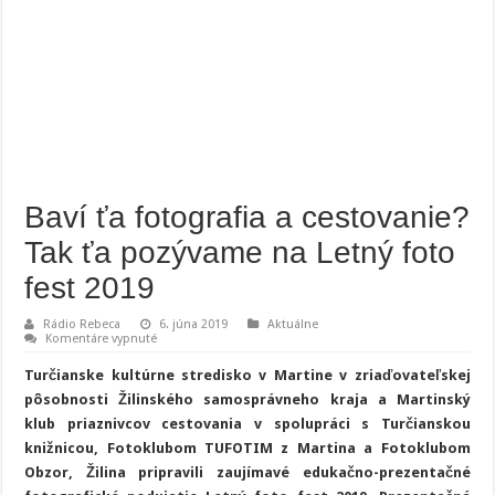
Baví ťa fotografia a cestovanie?
Tak ťa pozývame na Letný foto
fest 2019
Rádio Rebeca
6. júna 2019
Aktuálne
na
Komentáre vypnuté
Baví
ťa
Turčianske kultúrne stredisko v Martine v zriaďovateľskej
fotografia
a
pôsobnosti Žilinského samosprávneho kraja a Martinský
cestovanie?
klub priaznivcov cestovania v spolupráci s Turčianskou
Tak
ťa
knižnicou, Fotoklubom TUFOTIM z Martina a Fotoklubom
pozývame
na
Obzor, Žilina pripravili zaujímavé edukačno-prezentačné
Letný