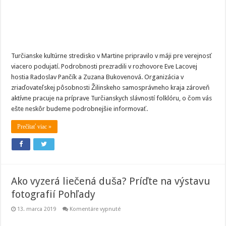
tieto
podujatia
Turčianske kultúrne stredisko v Martine pripravilo v máji pre verejnosť
viacero podujatí. Podrobnosti prezradili v rozhovore Eve Lacovej
hostia Radoslav Pančík a Zuzana Bukovenová. Organizácia v
zriaďovateľskej pôsobnosti Žilinskeho samosprávneho kraja zároveň
aktívne pracuje na príprave Turčianskych slávností folklóru, o čom vás
ešte neskôr budeme podrobnejšie informovať.
Prečítať viac »
Ako vyzerá liečená duša? Príďte na výstavu
fotografií Pohľady
na
13. marca 2019
Komentáre vypnuté
Ako
vyzerá