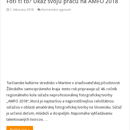
Fotí ti to? Ukáž svoju prácu na AMFO 2018
na
1. februára 2018
Komentáre vypnuté
Fotí
ti
to?
Ukáž
svoju
prácu
na
AMFO
2018
Turčianske kultúrne stredisko v Martine v zriaďovateľskej pôsobnosti
Žilinského samosprávneho kraja tento rok pripravuje už 46. ročník
regionálneho kola súťaže neprofesionálnej fotografickej tvorby
„AMFO 2018“, ktorá je najstaršou a najprestížnejšou celoštátnou
súťažou v oblasti amatérskej fotografickej tvorby na Slovensku. Súťaž
je určená deťom, mládeži a dospelým. Napomáha vyhľadávaniu
talentovaných tvorcov, …
Prečítať viac »