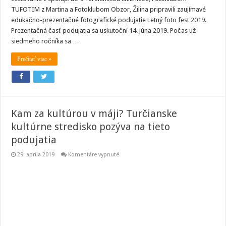
TUFOTIM z Martina a Fotoklubom Obzor, Žilina pripravili zaujímavé
edukačno-prezentačné fotografické podujatie Letný foto fest 2019.
Prezentačná časť podujatia sa uskutoční 14. júna 2019. Počas už
siedmeho ročníka sa …
Prečítať viac »
Kam za kultúrou v máji? Turčianske
kultúrne stredisko pozýva na tieto
podujatia
na
29. apríla 2019
Komentáre vypnuté
Kam
za
kultúrou
v
máji?
Turčianske
kultúrne
stredisko
pozýva
na