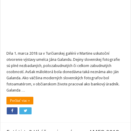
slovenskej
fotografie.
Pozrite
si
tvorbu
Jána
Galandu
Dňa 1. marca 2018 sa v Turčianskej galérii v Martine uskutoční
otvorenie výstavy umelca Jána Galandu. Dejiny slovenskej fotografie
sú plné nezbadaných, polozabudnutých či celkom zabudnutých
osobností. Avšak máloktorá bola donedávna taká neznáma ako Ján
Galanda. Ako väčšina moderných slovenských fotografov bol
fotoamatérom, v občianskom živote pracoval ako bankový úradník.
Galanda …
Prečítať viac »