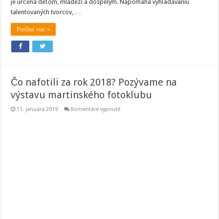
je určená deťom, mládeži a dospelým. Napomáha vyhľadávaniu
talentovaných tvorcov, …
Prečítať viac »
Čo nafotili za rok 2018? Pozývame na
výstavu martinského fotoklubu
na
11. januára 2019
Komentáre vypnuté
Čo
nafotili
za
rok
2018?
Pozývame
na
výstavu
martinského
fotoklubu