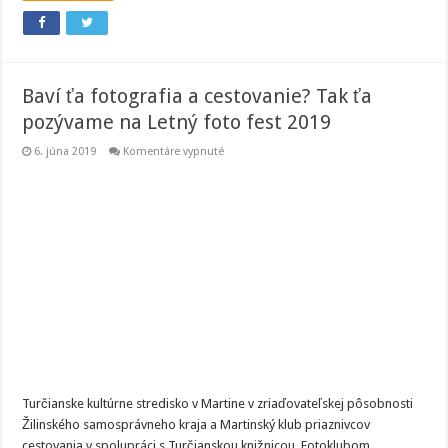
Baví ťa fotografia a cestovanie? Tak ťa
pozývame na Letný foto fest 2019
na
6. júna 2019
Komentáre vypnuté
Baví
ťa
fotografia
a
cestovanie?
Tak
ťa
pozývame
na
Letný
foto
fest
2019
Turčianske kultúrne stredisko v Martine v zriaďovateľskej pôsobnosti
Žilinského samosprávneho kraja a Martinský klub priaznivcov
cestovania v spolupráci s Turčianskou knižnicou, Fotoklubom