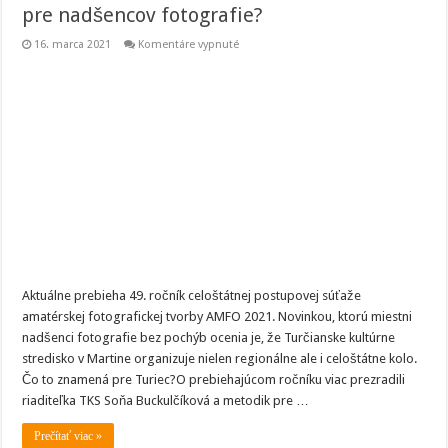
pre nadšencov fotografie?
na
16. marca 2021
Komentáre vypnuté
AMFO
sa
vracia
do
Martina!
Čo
to
znamená
pre
nadšencov
fotografie?
Aktuálne prebieha 49. ročník celoštátnej postupovej súťaže
amatérskej fotografickej tvorby AMFO 2021. Novinkou, ktorú miestni
nadšenci fotografie bez pochýb ocenia je, že Turčianske kultúrne
stredisko v Martine organizuje nielen regionálne ale i celoštátne kolo.
Čo to znamená pre Turiec?O prebiehajúcom ročníku viac prezradili
riaditeľka TKS Soňa Buckulčíková a metodik pre …
Prečítať viac »