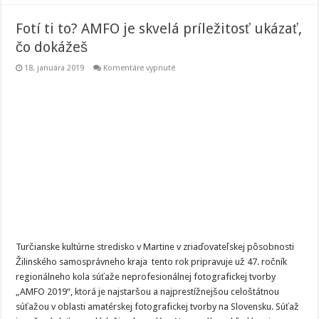
Fotí ti to? AMFO je skvelá príležitosť ukázať,
čo dokážeš
na
18. januára 2019
Komentáre vypnuté
Fotí
ti
to?
AMFO
je
skvelá
príležitosť
ukázať,
čo
dokážeš
Turčianske kultúrne stredisko v Martine v zriaďovateľskej pôsobnosti
Žilinského samosprávneho kraja tento rok pripravuje už 47. ročník
regionálneho kola súťaže neprofesionálnej fotografickej tvorby
„AMFO 2019“, ktorá je najstaršou a najprestížnejšou celoštátnou
súťažou v oblasti amatérskej fotografickej tvorby na Slovensku. Súťaž