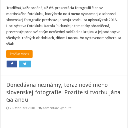
Tradičná, každoročná, už 65. prezentácia fotografií členov
martinského fotoklubu, ktorý hrdo nosí meno významnej osobnosti
slovenskej fotografie predstavuje svoju tvorbu za uplynulý rok 2018.
Hoci výstava Fotoklubu Karola Plickunie je tematicky ohraničená,
prezentuje predovšetkým nevšedný pohľad na krajinu a jej podoby vo
všetkých ročných obdobiach, dňom i nocou. Vo vystavenom výbere sa
však …
Prečítať viac »
Donedávna neznámy, teraz nové meno
slovenskej fotografie. Pozrite si tvorbu Jána
Galandu
na
20. februára 2018
Komentáre vypnuté
Donedávna
neznámy,
teraz
nové
meno