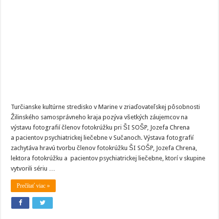
liečená
duša?
Príďte
na
výstavu
fotografií
Pohľady
Turčianske kultúrne stredisko v Marine v zriaďovateľskej pôsobnosti
Žilinského samosprávneho kraja pozýva všetkých záujemcov na
výstavu fotografií členov fotokrúžku pri ŠI SOŠP, Jozefa Chrena
a pacientov psychiatrickej liečebne v Sučanoch. Výstava fotografií
zachytáva hravú tvorbu členov fotokrúžku ŠI SOŠP, Jozefa Chrena,
lektora fotokrúžku a pacientov psychiatrickej liečebne, ktorí v skupine
vytvorili sériu …
Prečítať viac »