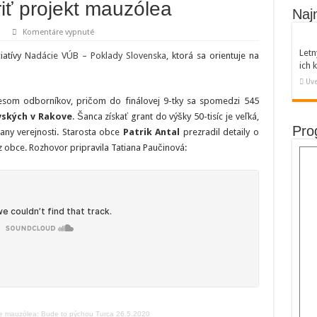
iť projekt mauzólea
Naj
na
Komentáre vypnuté
Bude
to
Letn
iatívy
Nadácie VÚB – Poklady Slovenska
, ktorá sa orientuje na
pýchou
ich
Turca.
Starosta
Uve
Rakova
Patrik
cesom odborníkov, pričom do finálovej 9-tky sa spomedzi 545
Antal
vyzýva
ských v Rakove
. Šanca získať grant do výšky 50-tisíc je veľká,
podporiť
Pro
any verejnosti. Starosta obce
Patrik Antal
prezradil detaily o
projekt
mauzólea
z obce. Rozhovor pripravila Tatiana Paučinová:
re mauzólea: Bude to pýchou Turca 26.5.2020