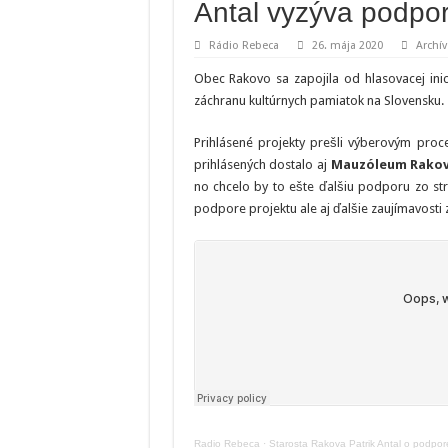
Antal vyzýva podpor
Rádio Rebeca
26. mája 2020
Archív
Obec Rakovo sa zapojila od hlasovacej inic
záchranu kultúrnych pamiatok na Slovensku.
Prihlásené projekty prešli výberovým pro
prihlásených dostalo aj
Mauzóleum Rakov
no chcelo by to ešte ďalšiu podporu zo str
podpore projektu ale aj ďalšie zaujímavosti 
Radio Rebeca
·
Starosta Rakova Patrik Antal o podpo