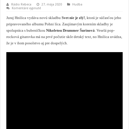
Rádio Rebeca
27. mája 2020
Hudba
na
Komentáre vypnuté
Svet
nie
Juraj Hnilica vydáva novú skladbu
Svet nie je zlý!
, ktorá je súčasťou jeho
je
zlý!
pripravovaného albumu Pohni líca. Zaujímavým korením skladby je
Spieva
spolupráca s bubeníčkou
Nikoletou Drummer Šurinová
. Veselá pop-
Juraj
Hnilica
rocková gitarovka má na prvé počutie skôr detský text, no Hnilica uvádza,
v
energickej
že je v ňom posolstvo aj pre dospelých.
novinke