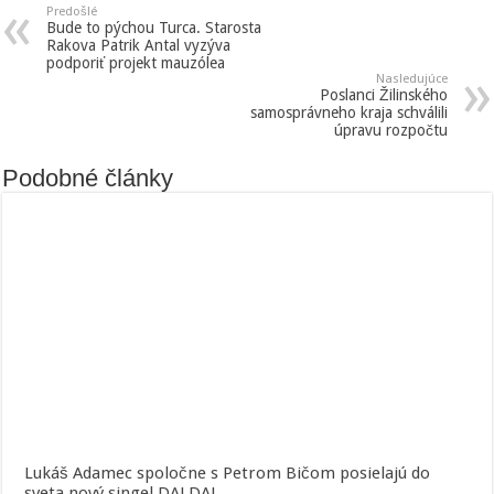
Predošlé
Bude to pýchou Turca. Starosta
Rakova Patrik Antal vyzýva
podporiť projekt mauzólea
Nasledujúce
Poslanci Žilinského
samosprávneho kraja schválili
úpravu rozpočtu
Podobné články
Lukáš Adamec spoločne s Petrom Bičom posielajú do
sveta nový singel DAJ DAJ