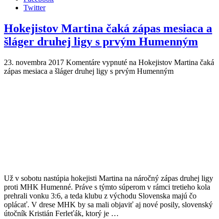
Twitter
Hokejistov Martina čaká zápas mesiaca a
šláger druhej ligy s prvým Humenným
23. novembra 2017
Komentáre vypnuté
na Hokejistov Martina čaká
zápas mesiaca a šláger druhej ligy s prvým Humenným
Už v sobotu nastúpia hokejisti Martina na náročný zápas druhej ligy
proti MHK Humenné. Práve s týmto súperom v rámci tretieho kola
prehrali vonku 3:6, a teda klubu z východu Slovenska majú čo
oplácať. V drese MHK by sa mali objaviť aj nové posily, slovenský
útočník Kristián Ferleťák, ktorý je …