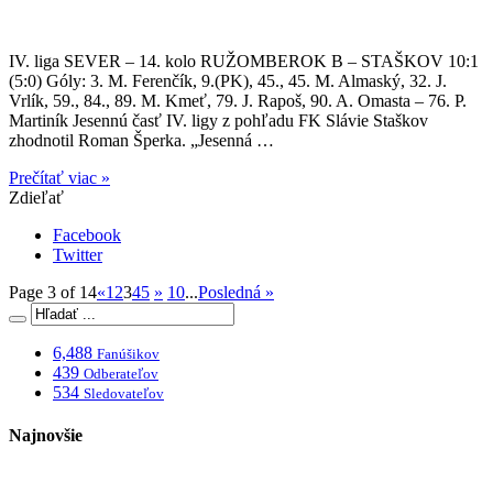
IV. liga SEVER – 14. kolo RUŽOMBEROK B – STAŠKOV 10:1
(5:0) Góly: 3. M. Ferenčík, 9.(PK), 45., 45. M. Almaský, 32. J.
Vrlík, 59., 84., 89. M. Kmeť, 79. J. Rapoš, 90. A. Omasta – 76. P.
Martiník Jesennú časť IV. ligy z pohľadu FK Slávie Staškov
zhodnotil Roman Šperka. „Jesenná …
Prečítať viac »
Zdieľať
Facebook
Twitter
Page 3 of 14
«
1
2
3
4
5
»
10
...
Posledná »
6,488
Fanúšikov
439
Odberateľov
534
Sledovateľov
Najnovšie