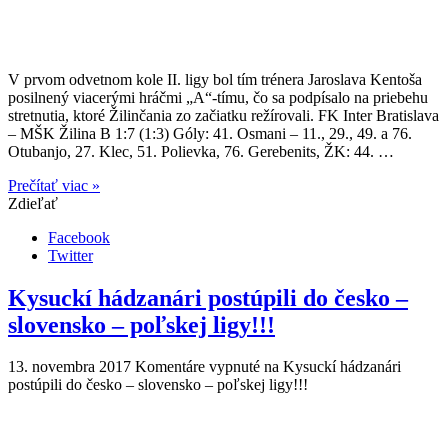
V prvom odvetnom kole II. ligy bol tím trénera Jaroslava Kentoša
posilnený viacerými hráčmi „A“-tímu, čo sa podpísalo na priebehu
stretnutia, ktoré Žilinčania zo začiatku režírovali. FK Inter Bratislava
– MŠK Žilina B 1:7 (1:3) Góly: 41. Osmani – 11., 29., 49. a 76.
Otubanjo, 27. Klec, 51. Polievka, 76. Gerebenits, ŽK: 44. …
Prečítať viac »
Zdieľať
Facebook
Twitter
Kysuckí hádzanári postúpili do česko –
slovensko – poľskej ligy!!!
13. novembra 2017
Komentáre vypnuté
na Kysuckí hádzanári
postúpili do česko – slovensko – poľskej ligy!!!