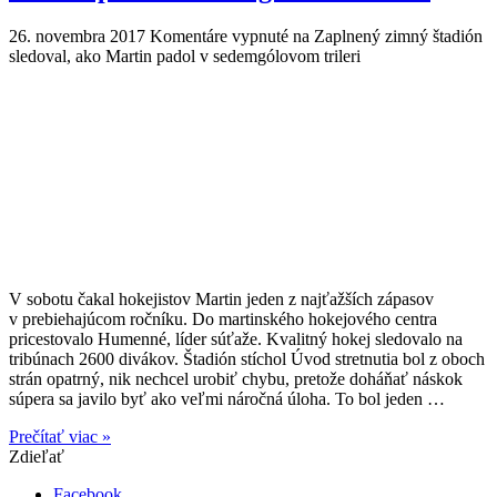
26. novembra 2017
Komentáre vypnuté
na Zaplnený zimný štadión
sledoval, ako Martin padol v sedemgólovom trileri
V sobotu čakal hokejistov Martin jeden z najťažších zápasov
v prebiehajúcom ročníku. Do martinského hokejového centra
pricestovalo Humenné, líder súťaže. Kvalitný hokej sledovalo na
tribúnach 2600 divákov. Štadión stíchol Úvod stretnutia bol z oboch
strán opatrný, nik nechcel urobiť chybu, pretože doháňať náskok
súpera sa javilo byť ako veľmi náročná úloha. To bol jeden …
Prečítať viac »
Zdieľať
Facebook