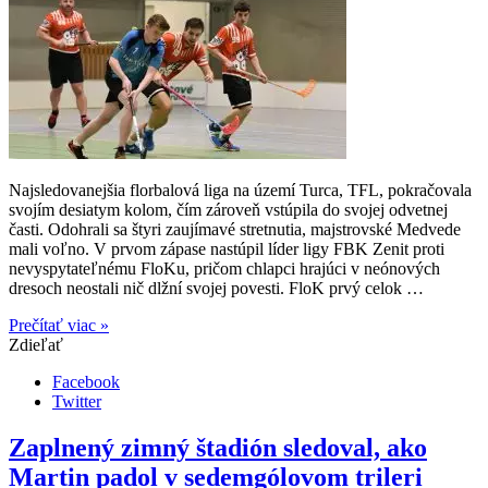
Najsledovanejšia florbalová liga na území Turca, TFL, pokračovala
svojím desiatym kolom, čím zároveň vstúpila do svojej odvetnej
časti. Odohrali sa štyri zaujímavé stretnutia, majstrovské Medvede
mali voľno. V prvom zápase nastúpil líder ligy FBK Zenit proti
nevyspytateľnému FloKu, pričom chlapci hrajúci v neónových
dresoch neostali nič dlžní svojej povesti. FloK prvý celok …
Prečítať viac »
Zdieľať
Facebook
Twitter
Zaplnený zimný štadión sledoval, ako
Martin padol v sedemgólovom trileri