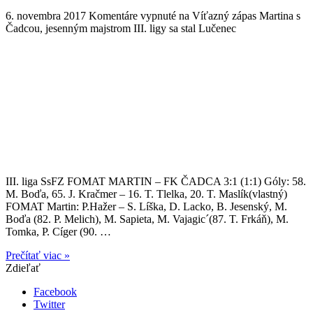
6. novembra 2017
Komentáre vypnuté
na Víťazný zápas Martina s
Čadcou, jesenným majstrom III. ligy sa stal Lučenec
III. liga SsFZ FOMAT MARTIN – FK ČADCA 3:1 (1:1) Góly: 58.
M. Boďa, 65. J. Kračmer – 16. T. Tlelka, 20. T. Maslík(vlastný)
FOMAT Martin: P.Hažer – S. Líška, D. Lacko, B. Jesenský, M.
Boďa (82. P. Melich), M. Sapieta, M. Vajagic´(87. T. Frkáň), M.
Tomka, P. Cíger (90. …
Prečítať viac »
Zdieľať
Facebook
Twitter