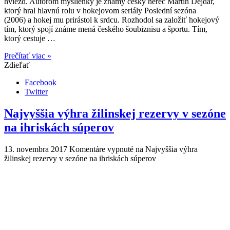
hviezd. Autorom myšlienky je známy český herec Martin Dejdar,
ktorý hral hlavnú rolu v hokejovom seriály Poslední sezóna
(2006) a hokej mu prirástol k srdcu. Rozhodol sa založiť hokejový
tím, ktorý spojí známe mená českého šoubiznisu a športu. Tím,
ktorý cestuje …
Prečítať viac »
Zdieľať
Facebook
Twitter
Najvyššia výhra žilinskej rezervy v sezóne
na ihriskách súperov
13. novembra 2017
Komentáre vypnuté
na Najvyššia výhra
žilinskej rezervy v sezóne na ihriskách súperov