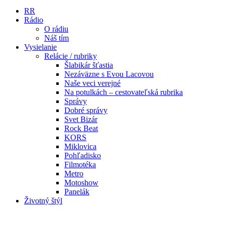
RR
Rádio
O rádiu
Náš tím
Vysielanie
Relácie / rubriky
Šlabikár šťastia
Nezáväzne s Evou Lacovou
Naše veci verejné
Na potulkách – cestovateľská rubrika
Správy
Dobré správy
Svet Bizár
Rock Beat
KORS
Miklovica
Pohľadisko
Filmotéka
Metro
Motoshow
Panelák
Životný štýl