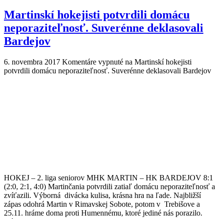
Martinskí hokejisti potvrdili domácu
neporaziteľnosť. Suverénne deklasovali
Bardejov
6. novembra 2017
Komentáre vypnuté
na Martinskí hokejisti
potvrdili domácu neporaziteľnosť. Suverénne deklasovali Bardejov
HOKEJ – 2. liga seniorov MHK MARTIN – HK BARDEJOV 8:1
(2:0, 2:1, 4:0) Martinčania potvrdili zatiaľ domácu neporaziteľnosť a
zvíťazili. Výborná divácka kulisa, krásna hra na ľade. Najbližší
zápas odohrá Martin v Rimavskej Sobote, potom v Trebišove a
25.11. hráme doma proti Humennému, ktoré jediné nás porazilo.