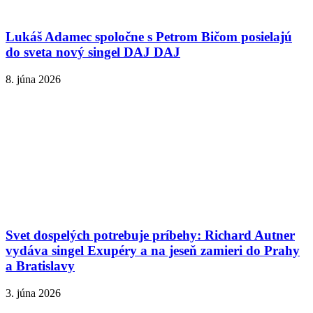
Lukáš Adamec spoločne s Petrom Bičom posielajú
do sveta nový singel DAJ DAJ
8. júna 2026
Svet dospelých potrebuje príbehy: Richard Autner
vydáva singel Exupéry a na jeseň zamieri do Prahy
a Bratislavy
3. júna 2026