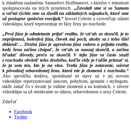
k mladému nadanému Samuelovi Hoffmanovi, s ktorým v minulosti
spolupracovala na iných projektoch.
„Zavolali sme si so Samom
a veľmi rýchlo sme sa zhodli na základných nápadoch, ktoré sme
už postupne spoločne rozvíjali,“
hovorí Celeste a vysvetľuje námet
videoklipu, ktorý reprezentuje tri fázy ženy po rozchode.
„Prvá fáza je odmietanie prijať realitu, že vzťah sa skončil, je to
nepríjemná, bolestivá fáza, človek má pocit, akoby sa z toho išiel
zblázniť… Druhá fáza je agresívna fáza vzdoru a prijatia reality,
kedy žena začína chápať, že vzťah sa naozaj skončil, a začína
hľadať dôvody, prečo sa skončil. V tejto fáze sa často snaží
z rozchodu obviniť toho druhého, keďže vždy je ťažšie priznať si,
že ja som ten, kto je na vine. Tretia fáza je zotavenie, návrat
k pôvodnej sebavedomej žene, ktorá nie je zlomená z rozchodu.“
Ako speváčka dodáva, spomínané tri stavy sú v jej novom
videoklipe reprezentované tancom, pohybom, gestami i stylingom,
takže zatiaľ čo v úvode ju vidíme zlomenú a na kolenách, v závere
videoklipu sa už stretávame so silnou, sebavedomou a sexy Celeste.
Zdieľať
Facebook
Twitter