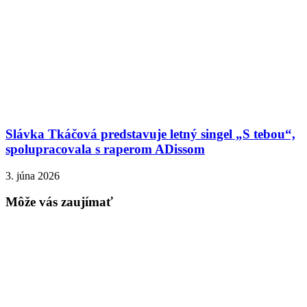
Slávka Tkáčová predstavuje letný singel „S tebou“,
spolupracovala s raperom ADissom
3. júna 2026
Môže vás zaujímať