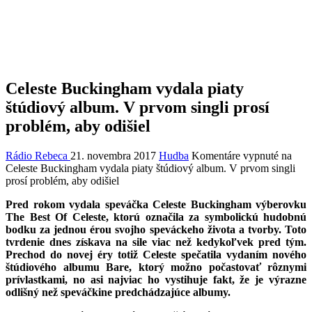
Celeste Buckingham vydala piaty
štúdiový album. V prvom singli prosí
problém, aby odišiel
Rádio Rebeca
21. novembra 2017
Hudba
Komentáre vypnuté
na
Celeste Buckingham vydala piaty štúdiový album. V prvom singli
prosí problém, aby odišiel
Pred rokom vydala speváčka Celeste Buckingham výberovku
The Best Of Celeste, ktorú označila za symbolickú hudobnú
bodku za jednou érou svojho speváckeho života a tvorby. Toto
tvrdenie dnes získava na sile viac než kedykoľvek pred tým.
Prechod do novej éry totiž Celeste spečatila vydaním nového
štúdiového albumu Bare, ktorý možno počastovať rôznymi
prívlastkami, no asi najviac ho vystihuje fakt, že je výrazne
odlišný než speváčkine predchádzajúce albumy.