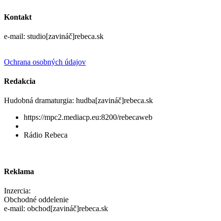
Kontakt
e-mail: studio[zavináč]rebeca.sk
Ochrana osobných údajov
Redakcia
Hudobná dramaturgia: hudba[zavináč]rebeca.sk
https://mpc2.mediacp.eu:8200/rebecaweb
Rádio Rebeca
Reklama
Inzercia:
Obchodné oddelenie
e-mail: obchod[zavináč]rebeca.sk