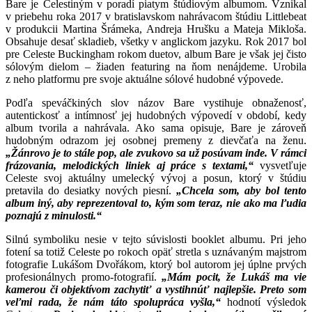
Bare je Celestiným v poradí piatym štúdiovým albumom. Vznikal
v priebehu roka 2017 v bratislavskom nahrávacom štúdiu Littlebeat
v produkcii Martina Šrámeka, Andreja Hrušku a Mateja Mikloša.
Obsahuje desať skladieb, všetky v anglickom jazyku. Rok 2017 bol
pre Celeste Buckingham rokom duetov, album Bare je však jej čisto
sólovým dielom – žiaden featuring na ňom nenájdeme. Urobila
z neho platformu pre svoje aktuálne sólové hudobné výpovede.
Podľa speváčkiných slov názov Bare vystihuje obnaženosť,
autentickosť a intímnosť jej hudobných výpovedí v období, kedy
album tvorila a nahrávala. Ako sama opisuje, Bare je zároveň
hudobným odrazom jej osobnej premeny z dievčaťa na ženu.
„
Žánrovo je to stále pop, ale zvukovo sa už posúvam inde. V rámci
frázovania, melodických liniek aj práce s textami,“
vysvetľuje
Celeste svoj aktuálny umelecký vývoj a posun, ktorý v štúdiu
pretavila do desiatky nových piesní.
„Chcela som, aby bol tento
album iný, aby reprezentoval to, kým som teraz, nie ako ma ľudia
poznajú z minulosti.“
Silnú symboliku nesie v tejto súvislosti booklet albumu. Pri jeho
fotení sa totiž Celeste po rokoch opäť stretla s uznávaným majstrom
fotografie Lukášom Dvořákom, ktorý bol autorom jej úplne prvých
profesionálnych promo-fotografií.
„Mám pocit, že Lukáš ma vie
kamerou či objektívom zachytiť a vystihnúť najlepšie. Preto som
veľmi rada, že nám táto spolupráca vyšla,“
hodnotí výsledok