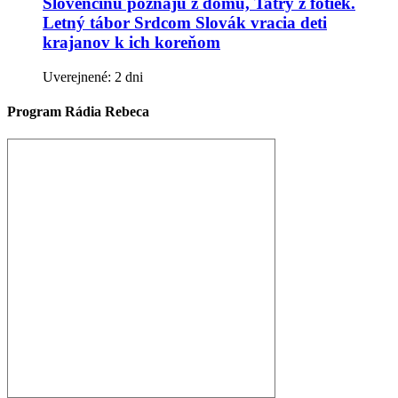
Slovenčinu poznajú z domu, Tatry z fotiek.
Letný tábor Srdcom Slovák vracia deti
krajanov k ich koreňom
Uverejnené: 2 dni
Program Rádia Rebeca