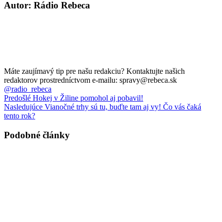
Autor: Rádio Rebeca
Máte zaujímavý tip pre našu redakciu? Kontaktujte našich
redaktorov prostredníctvom e-mailu: spravy@rebeca.sk
@radio_rebeca
Predošlé
Hokej v Žiline pomohol aj pobavil!
Nasledujúce
Vianočné trhy sú tu, buďte tam aj vy! Čo vás čaká
tento rok?
Podobné články