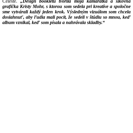
Celeste.
„Design bookletu tvorila moja kamarátka a šikovná
grafička Kristy Mohr, s ktorou som sedela pri kreatíve a spoločne
sme vytvárali každý jeden krok. Výsledným vizuálom som chcela
dosiahnuť, aby ľudia mali pocit, že sedeli v štúdiu so mnou, keď
album vznikal, keď som písala a nahrávala skladby.“