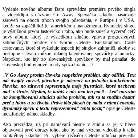
Vydanie nového albumu Bare sprevádza premiéra prvého singla
a videoklipu s názvom Go Away. Speváčka skladbu nasadzuje
zároveň na oboch trhoch svojho pôsobenia, v Európe i v USA,
keďže sa zapáčil tiež jej americkému manažmentu. Rytmický singel
je výstižnou prvou lastovičkou toho, ako bude znieť a vyzerať celý
nový album, ktorý je výsledkom silného vplyvu progresívnych
zahraničných trendov na tvorbu Celeste Buckingham. Časté
cestovanie, ktoré si vyžaduje úspech jej singlov zahraničí, akoby sa
postupne stávalo múzou mladej talentovanej speváčky a autorky.
Napokon, kto iný zo slovenských spevákov by mal prinášať do
slovenskej hudby nové trendy spoza hraníc…?
„V Go Away prosím človeka respektíve problém, aby odišiel. Text
má dvojitý zmysel, pôvodne je mierený na jedného konkrétneho
človeka, no zároveň reprezentuje moje frustrácie, ktoré nechcem
mať v živote. Myslím, že každý z nás mal ten pocit – keď narazím
na komplikovanú situáciu alebo problém, tak sa to snažím dostať
preč z hlavy a zo života. Práve táto pieseň by mala v rámci energie,
dynamiky spevu a textu reprezentovať tento pocit,“
opisuje Celeste
metaforický námet skladby.
Ako prezrádza, už pri nahrávaní piesne v štúdiu sa jej v hlave
objavovali prvé obrazy toho, ako by mal vyzerať videoklip k tejto
konkrétnej skladbe. Pri výbere režiséra Celeste intuícia priviedla