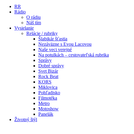
RR
Rádio
O rádiu
Náš tím
Vysielanie
Relácie / rubriky
Šlabikár šťastia
Nezáväzne s Evou Lacovou
Naše veci verejné
Na potulkách – cestovateľská rubrika
Správy
Dobré správy
Svet Bizár
Rock Beat
KORS
Miklovica
Pohľadisko
Filmotéka
Metro
Motoshow
Panelák
Životný štýl