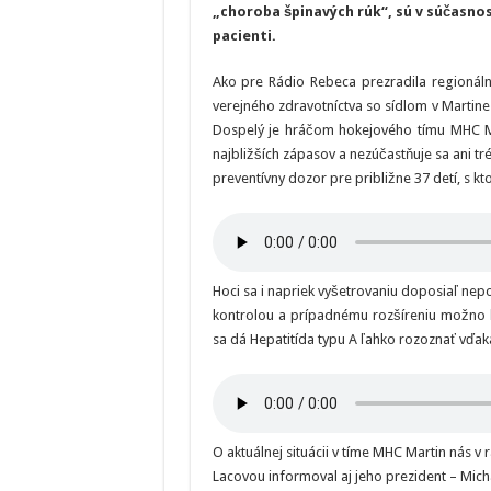
„choroba špinavých rúk“, sú v súčasnos
pacienti.
Ako pre Rádio Rebeca prezradila regionál
verejného zdravotníctva so sídlom v Martine
Dospelý je hráčom hokejového tímu MHC Mar
najbližších zápasov a nezúčastňuje sa ani tr
preventívny dozor pre približne 37 detí, s k
Hoci sa i napriek vyšetrovaniu doposiaľ nepo
kontrolou a prípadnému rozšíreniu možno 
sa dá Hepatitída typu A ľahko rozoznať vď
O aktuálnej situácii v tíme MHC Martin nás 
Lacovou informoval aj jeho prezident – Micha