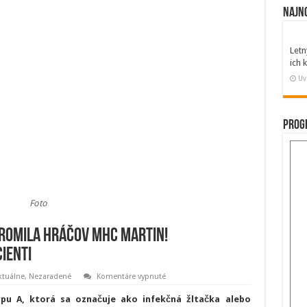
Najn
Letn
ich
Uv
Prog
Foto
romila hráčov MHC Martin!
cienti
na
ktuálne
,
Nezaradené
Komentáre vypnuté
Choroba
špinavých
pu A, ktorá sa označuje ako infekčná žltačka alebo
rúk