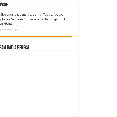
ovšie
Slovenčinu poznajú z domu, Tatry z fotiek.
ý tábor Srdcom Slovák vracia deti krajanov k
 koreňom
erejnené: 4 dni
ram Rádia Rebeca