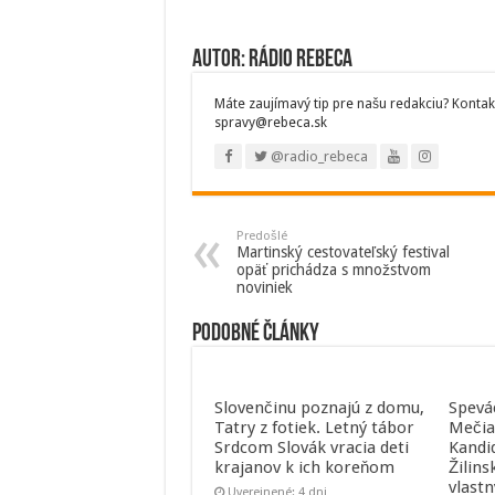
Autor: Rádio Rebeca
Máte zaujímavý tip pre našu redakciu? Kontak
spravy@rebeca.sk
@radio_rebeca
Predošlé
Martinský cestovateľský festival
opäť prichádza s množstvom
noviniek
Podobné články
Slovenčinu poznajú z domu,
Spevá
Tatry z fotiek. Letný tábor
Mečia
Srdcom Slovák vracia deti
Kandi
krajanov k ich koreňom
Žilins
vlast
Uverejnené: 4 dni