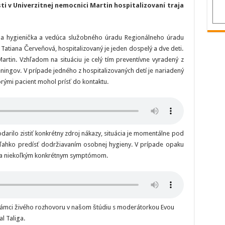
ochromila
ti v Univerzitnej nemocnici Martin hospitalizovaní traja
hráčov
MHC
Martin!
Hospitalizovaní
sú
na hygienička a vedúca služobného úradu Regionálneho úradu
traja
 Tatiana Červeňová, hospitalizovaný je jeden dospelý a dve deti.
pacienti
tin. Vzhľadom na situáciu je celý tím preventívne vyradený z
éningov. V prípade jedného z hospitalizovaných detí je nariadený
torými pacient mohol prísť do kontaktu.
darilo zistiť konkrétny zdroj nákazy, situácia je momentálne pod
ľahko predísť dodržiavaním osobnej hygieny. V prípade opaku
aka niekoľkým konkrétnym symptómom.
v rámci živého rozhovoru v našom štúdiu s moderátorkou Evou
l Taliga.