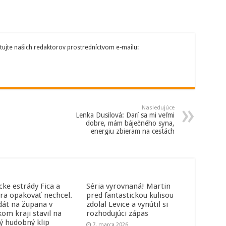
tujte našich redaktorov prostredníctvom e-mailu:
Nasledujúce
Lenka Dusilová: Darí sa mi veľmi
dobre, mám báječného syna,
energiu zbieram na cestách
cke estrády Fica a
Séria vyrovnaná! Martin
ra opakovať nechcel.
pred fantastickou kulisou
dát na župana v
zdolal Levice a vynútil si
kom kraji stavil na
rozhodujúci zápas
ný hudobný klip
7. marca 2026