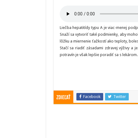
Liečba hepatitídy typu A je viac-menej pod
Snaží sa vytvoriť také podmienky, aby moh
lôžku a miernenie ťažkostí ako teploty, bole
Stačí sa riadiť zásadami zdravej výživy a 
potravín je však lepšie poradiť sa s lekárom.
Facebook
Twitter
Zdieľať