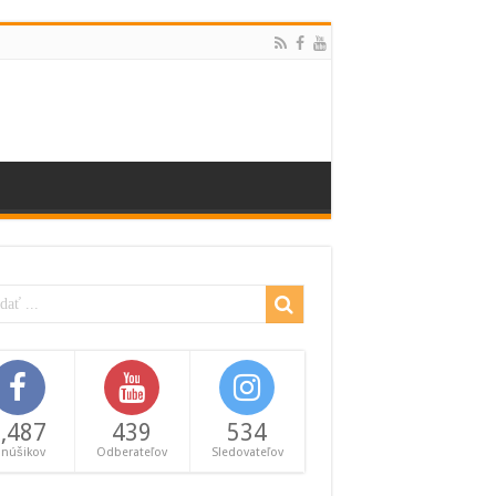
,487
439
534
anúšikov
Odberateľov
Sledovateľov