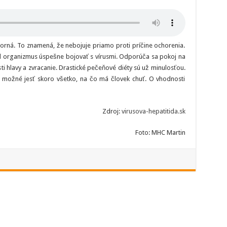
porná. To znamená, že nebojuje priamo proti príčine ochorenia.
ol organizmus úspešne bojovať s vírusmi. Odporúča sa pokoj na
sti hlavy a zvracanie. Drastické pečeňové diéty sú už minulosťou.
je možné jesť skoro všetko, na čo má človek chuť. O vhodnosti
Zdroj:
virusova-hepatitida.sk
Foto: MHC Martin