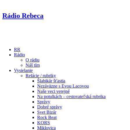
Rádio Rebeca
RR
Rádio
O rádiu
Náš tím
Vysielanie
Relácie / rubriky
Šlabikár šťastia
Nezáväzne s Evou Lacovou
Naše veci verejné
Na potulkách – cestovateľská rubrika
Správy
Dobré správy
Svet Bizár
Rock Beat
KORS
Miklovica