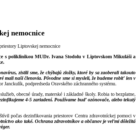
skej nemocnice
priestory Liptovskej nemocnice
ce s poliklinikou MUDr. Ivana Stodolu v Liptovskom Mikuláši a
e.
avírus, zistili sme, že chýbajú zložky, ktoré by sa zaoberali takouto
ré mali naši členovia. Pôvodne sme si mysleli, že budeme robiť len v
or Janckulík, podpredseda Oravského záchranného systému.
služieb, obecné úrady, materské i základné školy. Robia to bezplatne,
zinfikujeme 4-5 zariadení. Používame buď ozónovače, alebo tekutý
ívil počas dezinfikovania priestorov Centra zdravotníckej pomoci v
votníctvo ako také. Ochrana zdravotníkov a občanov je veľmi dôležitá
éger.