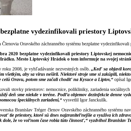
ezplatne vydezinfikovali priestory Liptov
 Členovia Oravského záchranného systému bezplatne vydezinfikovali 
ra 2020 bezplatne vydezinfikovali priestory Liptovskej nemocni
 Hrádku. Mesto Liptovský Hrádok o tom informuje na svojej stránk
v roku 2008, je vyhľadávanie nezvestných osôb.
„Keď sa objavil koron
etkým, aby sa vírus nešíril. Niektoré stroje sme si zakúpili, niekto
e celú Oravu, potom sme začali chodiť na Kysuce a Liptov,“
opísal Ig
ovali stovky priestorov: nemocnice, polikliniky, zariadenia sociálnych 
ždý deň sme niekde v teréne. Podľa objemov dezinfekcie denne vyde
 pomocou špeciálnych zariadení,“
vysvetlil Igor Janckulík.
venska Branislav Tréger členov Oravského záchranného systému navšt
ovať tie priestory, ktoré sú dnes najzraniteľnejšie a využíva ich zdra
 dole, že vo voľnom čase robia túto činnosť,“ vyzdvihol Branislav Tr