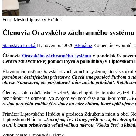
Foto: Mesto Liptovský Hrádok
Členovia Oravského záchranného systému b
Stanislava Lucká
11. novembra 2020
Aktuálne
Komentáre vypnuté
na
Členovia
Oravského záchranného systému
v pondelok 9. novemb
Centra zdravotníckej pomoci (bývalá poliklinika) v Liptovskom
Hlavnou činnosťou Oravského záchranného systému, ktorý vznikol 
potrebnou dezinfekciou priestorov. Chceli sme pomôcť ľuďom a nám vš
okrese Námestovo, ale požiadaviek nám začalo pribúdať. Robili sm
Členovia tohto občianskeho združenia od apríla tohto roka vydezinfik
bez nároku na odmenu, vo svojom voľnom čase a na úkor rodín.
„Ka
roztok peroxidu vodíka či roztoky na báze chlóru, ktoré aplikujeme
Primátor Liptovského Hrádku a predseda Združenia miest a obcí Slo
Liptovskom Hrádku.
„Ďakujem, že z Oravy prišli na Liptov dezinfik
a oni k tomu prispievajú veľmi veľkou mierou. Všetka česť a klobúk
Zdroj: Mesto Liptovský Hrádok