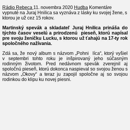
Rádio Rebeca
11. novembra 2020
Hudba
Komentáre
vypnuté
na Juraj Hnilica sa vyznáva z lásky ku svojej žene, s
ktorou je už cez 15 rokov.
Martinský spevák a skladateľ Juraj Hnilica prináša do
týchto časov veselú a prirodzenú pieseň, ktorú napísal
pre svoju ženičku Lucku, s ktorou už ťahajú na 17-ty rok
spoločného nažívania.
Zdá sa, že nový album s názvom „Pohni líca“, ktorý vyšiel
v septembri tohto roku je inšpirovaný jeho súčasným
rodinným životom. Pred nedávnom spevák zverejnil aj
spoločnú pieseň, ktorú dokonca naspieval so svojou ženou s
názvom „Okovy“ a teraz ju zapojil spoločne aj so svojou
rodinkou do klipu ku novej piesni.