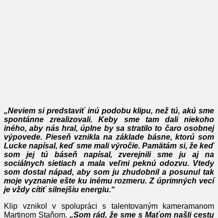
„Neviem si predstaviť inú podobu klipu, než tú, akú sme
spontánne zrealizovali. Keby sme tam dali niekoho
iného, aby nás hral, úplne by sa stratilo to čaro osobnej
výpovede. Pieseň vznikla na základe básne, ktorú som
Lucke napísal, keď sme mali výročie. Pamätám si, že keď
som jej tú báseň napísal, zverejnili sme ju aj na
sociálnych sietiach a mala veľmi peknú odozvu. Vtedy
som dostal nápad, aby som ju zhudobnil a posunul tak
moje vyznanie ešte ku inému rozmeru. Z úprimných vecí
je vždy cítiť silnejšiu energiu.“
Klip vznikol v spolupráci s talentovaným kameramanom
Martinom Staňom.
„Som rád, že sme s Maťom našli cestu