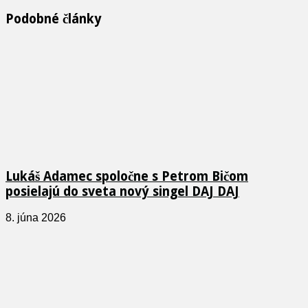
Podobné články
Lukáš Adamec spoločne s Petrom Bičom
posielajú do sveta nový singel DAJ DAJ
8. júna 2026