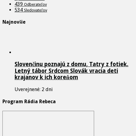
439
Odberateľov
534
Sledovateľov
Najnovšie
Slovenčinu poznajú z domu, Tatry z fotiek.
Letný tábor Srdcom Slovák vracia deti
krajanov k ich koreňom
Uverejnené: 2 dni
Program Rádia Rebeca