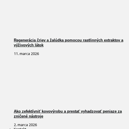
Regenerácia čriev a žalúdka pomocou rastlinných extraktov a
výživových látok
11. marca 2026
Ako zefektívniť kovovýrobu a prestať vyhadzovať peniaze za
zničené nástroje
2. marca 2026