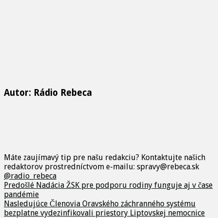
Autor: Rádio Rebeca
Máte zaujímavý tip pre našu redakciu? Kontaktujte našich
redaktorov prostredníctvom e-mailu: spravy@rebeca.sk
@radio_rebeca
Predošlé
Nadácia ŽSK pre podporu rodiny funguje aj v čase
pandémie
Nasledujúce
Členovia Oravského záchranného systému
bezplatne vydezinfikovali priestory Liptovskej nemocnice