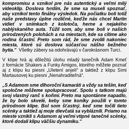
kompromisu a vznikol pre nás autentický a veľmi milý
videoklip. Doslova tvrdím, že sme sa museli spoznať,
aby vznikol tento finálny výsledok. Na počiatku boli totiž
naše predstavy úplne rozličné, keďže nás chcel Martin
vidieť v snímkach z kolotoča, herne a nejakého
nablýskaného auta. Túžil som, aby sme boli v našich
prirodzených polohách a na miestach, kde sa cítime ako
rodina šťastní. Preto som rád, že sme zvolili nakoniec
miesta, ktoré sú doslova súčasťou nášho bežného
bytia.“
Všetky zábery sa odohrávajú v čarokrásnom Turci.
V klipe hrá aj dôležitú úlohu mladý tanečník Adam Kmeť
z formácie Shakers a Funky Amigos, ktorého môžete poznať
aj z klipu ku piesni „Uletení anjeli“ a taktiež z klipu Simi
Martausovej ku piesni „Nenahraditeľná“.
„S Adamom sme dlhoroční kamaráti a vždy sa teším, keď
spoločne môžeme spolupracovať. Spolu s tatkom majú
svoj vlastný ranč s koňmi. Preto ma spontánne napadlo,
že by bolo skvelé, keby sme koníky použili v tomto
prírodnom klipe. Bol som šťastný, keď sme točili tieto
scénky a taktiež aj moje dievčatá sa vybláznili. Priamo na
mieste vznikli s Adamom aj veľmi vtipné tanečné scénky,
ktoré dodali klipu väčšiu dynamiku.“