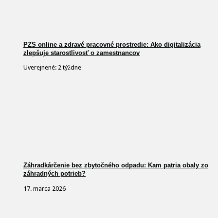
PZS online a zdravé pracovné prostredie: Ako digitalizácia
zlepšuje starostlivosť o zamestnancov
Uverejnené: 2 týždne
Záhradkárčenie bez zbytočného odpadu: Kam patria obaly zo
záhradných potrieb?
17. marca 2026