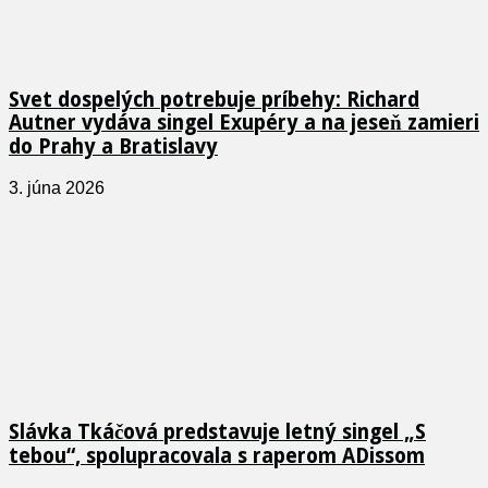
Svet dospelých potrebuje príbehy: Richard
Autner vydáva singel Exupéry a na jeseň zamieri
do Prahy a Bratislavy
3. júna 2026
Slávka Tkáčová predstavuje letný singel „S
tebou“, spolupracovala s raperom ADissom