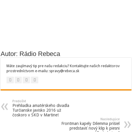
Autor: Rádio Rebeca
Máte zaujímavý tip pre našu redakciu? Kontaktujte našich redaktorov
prostredníctvom e-mailu: spravy@rebeca.sk
Predošlé
Prehliadka amatérskeho divadla
Turčianske javisko 2016 už
čoskoro v SKD v Martine!
Nasledujúce
Frontman kapely Dilemma prišiel
predstaviť nový klip k piesni