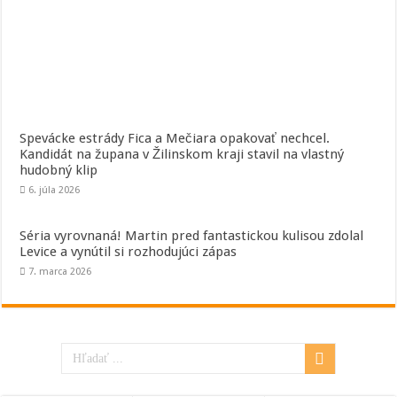
Spevácke estrády Fica a Mečiara opakovať nechcel.
Kandidát na župana v Žilinskom kraji stavil na vlastný
hudobný klip
6. júla 2026
Séria vyrovnaná! Martin pred fantastickou kulisou zdolal
Levice a vynútil si rozhodujúci zápas
7. marca 2026