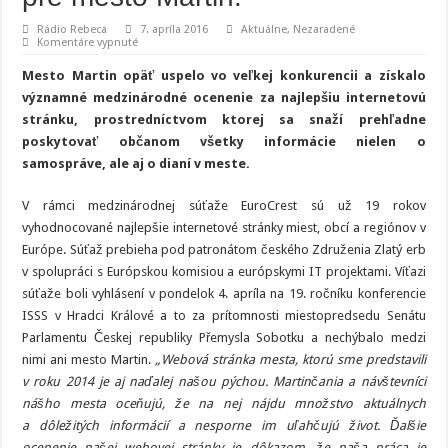
Rádio Rebeca
7. apríla 2016
Aktuálne
,
Nezaradené
na
Komentáre vypnuté
Ďalšie
medzinárodné
Mesto Martin opäť uspelo vo veľkej konkurencii a získalo
ocenenie
pre
významné medzinárodné ocenenie za najlepšiu internetovú
mesto
stránku, prostredníctvom ktorej sa snaží prehľadne
Martin!
poskytovať občanom všetky informácie nielen o
samospráve, ale aj o dianí v meste.
V rámci medzinárodnej súťaže EuroCrest sú už 19 rokov
vyhodnocované najlepšie internetové stránky miest, obcí a regiónov v
Európe. Súťaž prebieha pod patronátom českého Združenia Zlatý erb
v spolupráci s Európskou komisiou a európskymi IT projektami. Víťazi
súťaže boli vyhlásení v pondelok 4. apríla na 19. ročníku konferencie
ISSS v Hradci Králové a to za prítomnosti miestopredsedu Senátu
Parlamentu Českej republiky Přemysla Sobotku a nechýbalo medzi
nimi ani mesto Martin.
„Webová stránka mesta, ktorú sme predstavili
v roku 2014 je aj naďalej našou pýchou. Martinčania a návštevníci
nášho mesta oceňujú, že na nej nájdu množstvo aktuálnych
a dôležitých informácií a nesporne im uľahčujú život. Ďalšie
ocenenie našej webovej stránky je dôkazom, že naša práca je