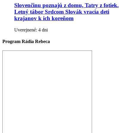
Slovenčinu poznajú z domu, Tatry z fotiek.
Letný tábor Srdcom Slovák vracia deti
krajanov k ich koreňom
Uverejnené: 4 dni
Program Rádia Rebeca