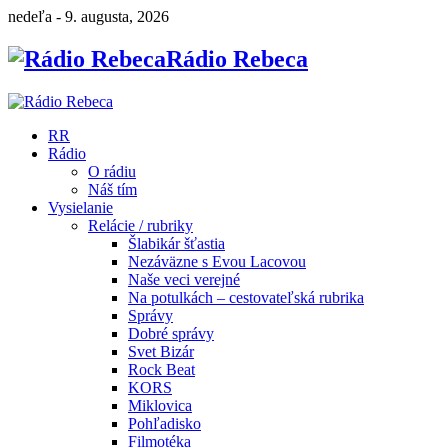
nedeľa - 9. augusta, 2026
Rádio Rebeca
RR
Rádio
O rádiu
Náš tím
Vysielanie
Relácie / rubriky
Šlabikár šťastia
Nezáväzne s Evou Lacovou
Naše veci verejné
Na potulkách – cestovateľská rubrika
Správy
Dobré správy
Svet Bizár
Rock Beat
KORS
Miklovica
Pohľadisko
Filmotéka