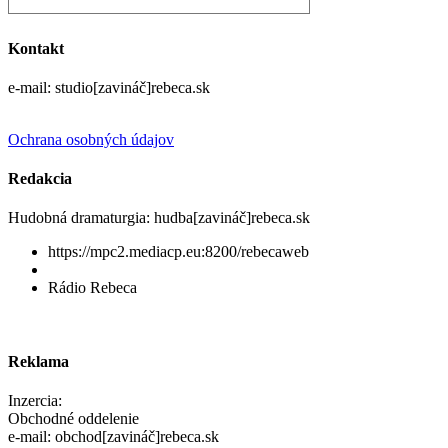
Kontakt
e-mail: studio[zavináč]rebeca.sk
Ochrana osobných údajov
Redakcia
Hudobná dramaturgia: hudba[zavináč]rebeca.sk
https://mpc2.mediacp.eu:8200/rebecaweb
Rádio Rebeca
Reklama
Inzercia:
Obchodné oddelenie
e-mail: obchod[zavináč]rebeca.sk