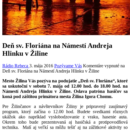
Deň sv. Floriána na Námestí Andreja
Hlinku v Žiline
Rádio Rebeca
3. mája 2016
Pozývame Vás
Komentáre vypnuté
na
Deň sv. Floriána na Námestí Andreja Hlinku v Žiline
Mesto Žilina Vás pozýva na podujatie „Deň sv. Floriána“, ktoré
sa uskutoční v sobotu 7. mája od 12.00 hod. do 18.00 hod. na
Námestí Andreja Hlinku v Žiline. Oslava patróna hasičov sa
koná pod záštitou primátora mesta Žilina Igora Chomu.
Pre Žilinčanov a návštevníkov Žiliny je pripravený zaujímavý
program, ktorý začína o 12.00 hod. Budete svedkami rôznych
ukážok ako napríklad vyslobodzovanie z vraku, hasenie auta.
Okrem toho bude prezentovaná aj hasičská a protipovodňová
technika. Malí aj veľkí sa môžu tešiť aj na zážitkové aktivity so