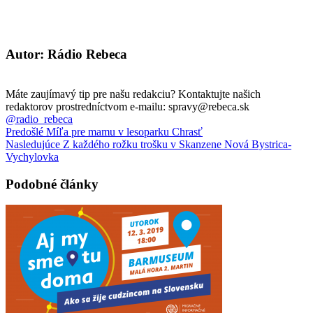
Autor: Rádio Rebeca
Máte zaujímavý tip pre našu redakciu? Kontaktujte našich
redaktorov prostredníctvom e-mailu: spravy@rebeca.sk
@radio_rebeca
Predošlé
Míľa pre mamu v lesoparku Chrasť
Nasledujúce
Z každého rožku trošku v Skanzene Nová Bystrica-
Vychylovka
Podobné články