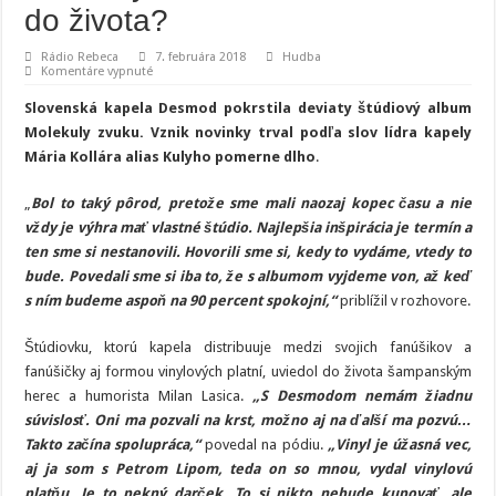
do života?
Rádio Rebeca
7. februára 2018
Hudba
na
Komentáre vypnuté
Desmod
pokrstil
Slovenská kapela Desmod pokrstila deviaty štúdiový album
album
Molekuly
Molekuly zvuku. Vznik novinky trval podľa slov lídra kapely
zvuku.
Mária Kollára alias Kulyho pomerne dlho
.
Kto
ho
uviedol
do
„
Bol to taký pôrod, pretože sme mali naozaj kopec času a nie
života?
vždy je výhra mať vlastné štúdio. Najlepšia inšpirácia je termín a
ten sme si nestanovili. Hovorili sme si, kedy to vydáme, vtedy to
bude. Povedali sme si iba to, že s albumom vyjdeme von, až keď
s ním budeme aspoň na 90 percent spokojní,“
priblížil v rozhovore.
Štúdiovku, ktorú kapela distribuuje medzi svojich fanúšikov a
fanúšičky aj formou vinylových platní, uviedol do života šampanským
herec a humorista Milan Lasica.
„S Desmodom nemám žiadnu
súvislosť. Oni ma pozvali na krst, možno aj na ďalší ma pozvú…
Takto začína spolupráca,“
povedal na pódiu.
„Vinyl je úžasná vec,
aj ja som s Petrom Lipom, teda on so mnou, vydal vinylovú
platňu. Je to pekný darček. To si nikto nebude kupovať, ale