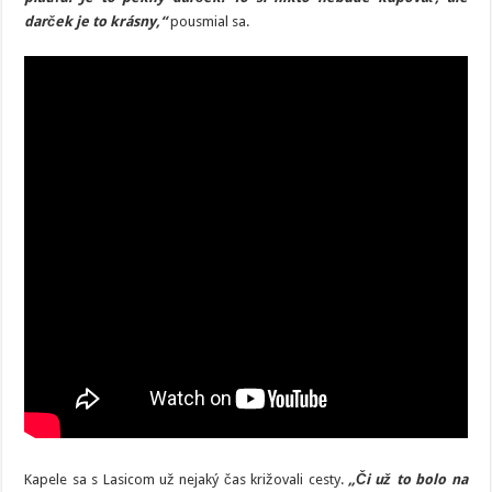
darček je to krásny,“
pousmial sa.
Kapele sa s Lasicom už nejaký čas križovali cesty.
„Či už to bolo na