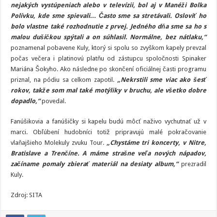
nejakých vystúpeniach alebo v televízii, bol aj v Manéži Bolka
Polívku, kde sme spievali… Často sme sa stretávali. Osloviť ho
bolo vlastne také rozhodnutie z prvej. Jedného dňa sme sa ho s
malou dušičkou spýtali a on súhlasil. Normálne, bez nátlaku,“
poznamenal pobavene Kuly, ktorý si spolu so zvyškom kapely prevzal
počas večera i platinovú platňu od zástupcu spoločnosti Spinaker
Mariána Šokyho. Ako následne po skončení oficiálnej časti programu
priznal, na pódiu sa celkom zapotil.
„Nekrstili sme viac ako šesť
rokov, takže som mal také motýliky v bruchu, ale všetko dobre
dopadlo,“
povedal.
Fanúšikovia a fanúšičky si kapelu budú môcť naživo vychutnať už v
marci. Obľúbení hudobníci totiž pripravujú malé pokračovanie
vlaňajšieho Molekuly zvuku Tour.
„Chystáme tri koncerty, v Nitre,
Bratislave a Trenčíne. A máme strašne veľa nových nápadov,
začíname pomaly zbierať materiál na desiaty album,“
prezradil
Kuly.
Zdroj: SITA