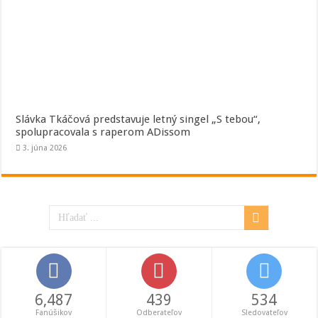
Slávka Tkáčová predstavuje letný singel „S tebou“,
spolupracovala s raperom ADissom
3. júna 2026
6,487
439
534
Fanúšikov
Odberateľov
Sledovateľov