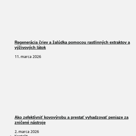
Regenerácia čriev a žalúdka pomocou rastlinných extraktov a
výživových látok
11. marca 2026
Ako zefektívniť kovovýrobu a prestať vyhadzovať peniaze za
zničené nástroje
2. marca 2026