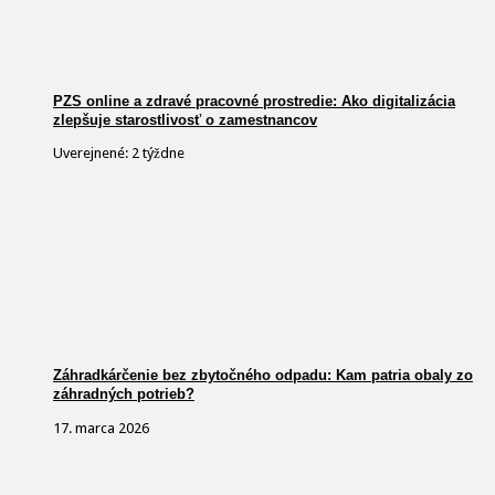
PZS online a zdravé pracovné prostredie: Ako digitalizácia
zlepšuje starostlivosť o zamestnancov
Uverejnené: 2 týždne
Záhradkárčenie bez zbytočného odpadu: Kam patria obaly zo
záhradných potrieb?
17. marca 2026