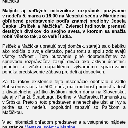
Mačička
Malých aj veľkých milovníkov rozprávok pozývame
v nedeľu 5. marca o 16:00 na Mestskú scénu v Martine na
obľúbené predstavenie
podľa známej predlohy Josefa
Čapka „Psíček a Mačička“. Zvierací hrdinovia prenesú
detských divákov do svojho sveta, v ktorom sa snažia
robiť všetko tak, ako veľkí ľudia.
Psíček a Mačička upratujú svoj domček, starajú sa o bábiku
ako rodičia o svoje dieťatko, pečú tortu a spolu zdolávajú
všetky ťažkosti. Toto putovanie plné dobrodružstiev za
sprievodu rozprávačov zažijú diváci ako aktívni účastníci
príbehu a vďaka nápaditému výtvarnému spracovaniu
ponúka predstavenie zábavu pre deti aj dospelých.
Za 10 rokov existencie tejto inscenácie odohralo divadlo
Babscénus viac ako 500 repríz, mali možnosť priniesť radosť
z divadelného zážitku divákom nielen doma na Slovensku,
ale aj v Paríži, Štrasburgu, Berlíne, v Maďarsku, Rumunsku a
v Srbsku. Preto si toto predstavenie nenechajte ujsť ani vy a
príďte sa v nedeľu popoludní zabaviť so Psíčkom a
Mačičkou.
Viac informácií ohľadom predstavenia a vstupného nájdete
na stránke
Mestskej scény v Martine
.