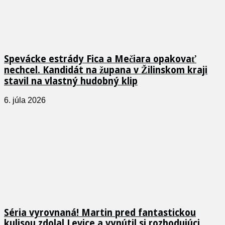
Spevácke estrády Fica a Mečiara opakovať
nechcel. Kandidát na župana v Žilinskom kraji
stavil na vlastný hudobný klip
6. júla 2026
Séria vyrovnaná! Martin pred fantastickou
kulisou zdolal Levice a vynútil si rozhodujúci