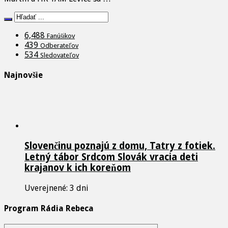
6,488
Fanúšikov
439
Odberateľov
534
Sledovateľov
Najnovšie
Slovenčinu poznajú z domu, Tatry z fotiek.
Letný tábor Srdcom Slovák vracia deti
krajanov k ich koreňom
Uverejnené: 3 dni
Program Rádia Rebeca