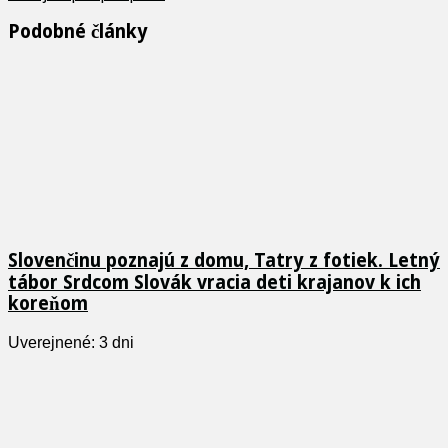
Podobné články
Slovenčinu poznajú z domu, Tatry z fotiek. Letný
tábor Srdcom Slovák vracia deti krajanov k ich
koreňom
Uverejnené: 3 dni