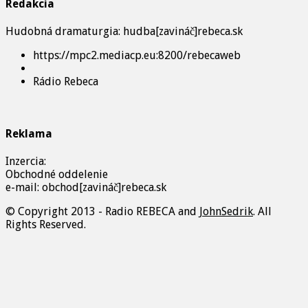
Redakcia
Hudobná dramaturgia: hudba[zavináč]rebeca.sk
https://mpc2.mediacp.eu:8200/rebecaweb
Rádio Rebeca
Reklama
Inzercia:
Obchodné oddelenie
e-mail: obchod[zavináč]rebeca.sk
© Copyright 2013 - Radio REBECA and
JohnSedrik
. All
Rights Reserved.