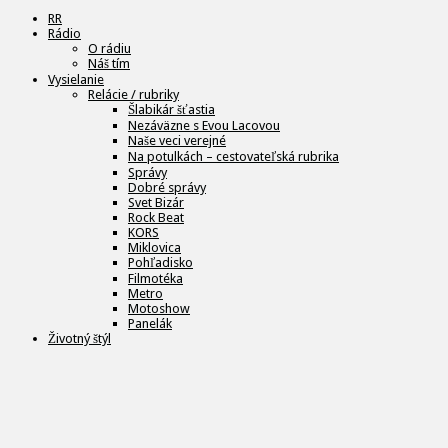
RR
Rádio
O rádiu
Náš tím
Vysielanie
Relácie / rubriky
Šlabikár šťastia
Nezáväzne s Evou Lacovou
Naše veci verejné
Na potulkách – cestovateľská rubrika
Správy
Dobré správy
Svet Bizár
Rock Beat
KORS
Miklovica
Pohľadisko
Filmotéka
Metro
Motoshow
Panelák
Životný štýl