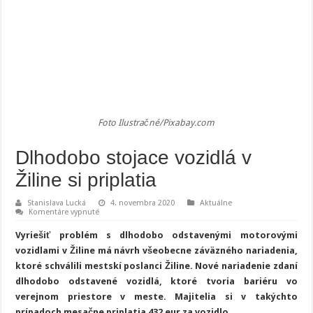
Foto Ilustračné/Pixabay.com
Dlhodobo stojace vozidlá v
Žiline si priplatia
Stanislava Lucká
4. novembra 2020
Aktuálne
na
Komentáre vypnuté
Dlhodobo
stojace
Vyriešiť problém s dlhodobo odstavenými motorovými
vozidlá
v
vozidlami v Žiline má návrh všeobecne záväzného nariadenia,
Žiline
ktoré schválili mestskí poslanci Žiline. Nové nariadenie zdaní
si
priplatia
dlhodobo odstavené vozidlá, ktoré tvoria bariéru vo
verejnom priestore v meste. Majitelia si v takýchto
prípadoch mesačne priplatia 432 eur za vozidlo.