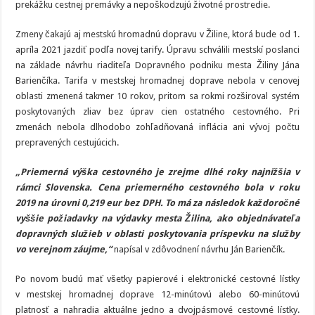
prekážku cestnej premávky a nepoškodzujú životné prostredie.
Zmeny čakajú aj mestskú hromadnú dopravu v Žiline, ktorá bude od 1.
apríla 2021 jazdiť podľa novej tarify. Úpravu schválili mestskí poslanci
na základe návrhu riaditeľa Dopravného podniku mesta Žiliny Jána
Barienčíka. Tarifa v mestskej hromadnej doprave nebola v cenovej
oblasti zmenená takmer 10 rokov, pritom sa rokmi rozširoval systém
poskytovaných zliav bez úprav cien ostatného cestovného. Pri
zmenách nebola dlhodobo zohľadňovaná inflácia ani vývoj počtu
prepravených cestujúcich.
„Priemerná výška cestovného je zrejme dlhé roky najnižšia v
rámci Slovenska. Cena priemerného cestovného bola v roku
2019 na úrovni 0,219 eur bez DPH. To má za následok každoročné
vyššie požiadavky na výdavky mesta Žilina, ako objednávateľa
dopravných služieb v oblasti poskytovania príspevku na služby
vo verejnom záujme,“
napísal v zdôvodnení návrhu Ján Barienčík.
Po novom budú mať všetky papierové i elektronické cestovné lístky
v mestskej hromadnej doprave 12-minútovú alebo 60-minútovú
platnosť a nahradia aktuálne jedno a dvojpásmové cestovné lístky.