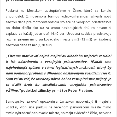
Poslanci na Mestskom zastupiteľstve v Žiline, ktoré sa konalo
v pondelok 2. novembra formou videokonferencie, schválili novú
sadzbu dane pre motorové vozidlá stojace na verejnom priestranstve
po dobu dlhšiu ako 60 za sebou nasledujúcich dní. Po novom si
zaplatia za každý jeden deň 14,40 eur. Uvedená sadzba predstavuje
rozmer priemerného parkovacieho miesta v m2 (12 m2) vynásobený
sadzbou dane za m2 (1,20 eur).
„Chceme motivovať najmä majiteľov dlhodobo stojacich vozidiel
k ich odstráneniu z verejných priestranstiev. Hľadali sme
najvhodnejší spôsob v rámci legislatívnych možností, ktorý by
nám pomohol problém s dlhodobo odstavenými vozidlami riešiť.
Som veľmi rád, že uvedený návrh bol na zastupiteľstve prijatý. Je
to ďalší krok ku skvalitňovaniu verejného priestranstva
v Žiline,“
podotkol žilinský primátor Peter Fiabáne.
Samospráva zároveň upozorňuje, že zákon neporušujú tí majitelia
vozidiel, ktorí síce parkujú na verejnom parkovacom mieste mimo
trvale vyhradené parkovacie miesto, no majú evidenčné číslo, netvoria