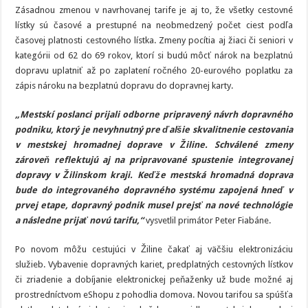
Zásadnou zmenou v navrhovanej tarife je aj to, že všetky cestovné
lístky sú časové a prestupné na neobmedzený počet ciest podľa
časovej platnosti cestovného lístka. Zmeny pocítia aj žiaci či seniori v
kategórii od 62 do 69 rokov, ktorí si budú môcť nárok na bezplatnú
dopravu uplatniť až po zaplatení ročného 20-eurového poplatku za
zápis nároku na bezplatnú dopravu do dopravnej karty.
„Mestskí poslanci prijali odborne pripravený návrh dopravného
podniku, ktorý je nevyhnutný pre ďalšie skvalitnenie cestovania
v mestskej hromadnej doprave v Žiline. Schválené zmeny
zároveň reflektujú aj na pripravované spustenie integrovanej
dopravy v Žilinskom kraji. Keďže mestská hromadná doprava
bude do integrovaného dopravného systému zapojená hneď v
prvej etape, dopravný podnik musel prejsť na nové technológie
a následne prijať novú tarifu,“
vysvetlil primátor Peter Fiabáne.
Po novom môžu cestujúci v Žiline čakať aj väčšiu elektronizáciu
služieb. Vybavenie dopravných kariet, predplatných cestovných lístkov
či zriadenie a dobíjanie elektronickej peňaženky už bude možné aj
prostredníctvom eShopu z pohodlia domova. Novou tarifou sa spúšťa