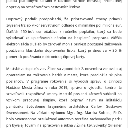
platba platobnými kartami v každom vozidle mestskej hromadnej
dopravy na označovačoch cestovných lístkov.
Dopravný podnik predpokladá, že pripravované zmeny prinesú
zvýšenie tržieb v konzervatívnom odhade o minimálne pol milióna eur.
Ďalších 150-tisíc eur očakáva z ročného poplatku, ktorý sa bude
vyžadovať za uplatňovanie nároku na bezplatnú prepravu. Väčšia
elektronizácia služieb by zároveň mohla priniesť postupné znižovanie
používania klasického dopravného lístka, ktorý je dnes asi v 35 %
pomere k používaniu elektronickej čipovej karty.
Mestské zastupiteľstvo v Žiline sa v pondelok 2. novembra venovalo aj
opatreniam na znižovanie bariér v meste, ktoré predložila skupina
poslancov. V programe rokovania si vypočuli správu o činnosti
Nadácie Mesta Žilina v roku 2019, správu o výsledku kontrol či
schvaľovali rozpočtové zmeny. Mestskí poslanci zároveň súhlasili so
vznikom pracovnej skupiny, ktorá pripraví návrh na inštaláciu
pamätníka švédskemu krajinnému architektovi Carlovi Gustavovi
Swenssonovi. Na základe výskumu Mgr. Ing. Mareka Sobolu, Ph.D.
bolo Swenssonovi preukázané autorstvo torzálne zachovaného parku
pri bývalej Továrni na spracovanie súkna v Žiline, tzv. Súkenky (Silleiner