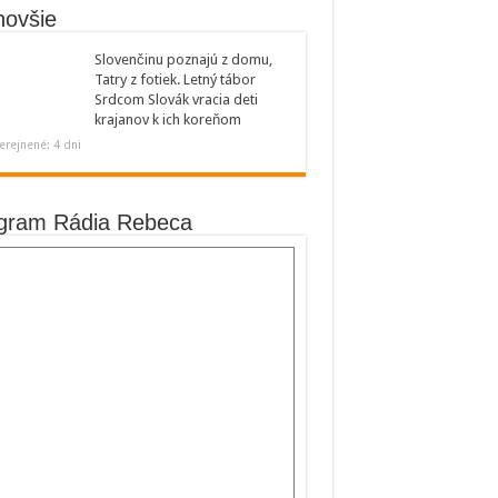
novšie
Slovenčinu poznajú z domu,
Tatry z fotiek. Letný tábor
Srdcom Slovák vracia deti
krajanov k ich koreňom
erejnené: 4 dni
gram Rádia Rebeca