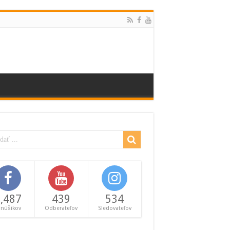
,487
439
534
anúšikov
Odberateľov
Sledovateľov