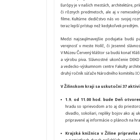
Európy je v našich mestách, architektúre, prí
či rôznych predmetoch, ale aj v remeselný
filme. Kultúrne dedičstvo nás vo svojej r
teraz lepší prístup než kedykoľvek predtým.
Medzi najzaujímavejšie podujatia budú p
verejnosť v meste Holíč, či Jesenné slávn
V Múzeu Červený kláštor sa budú konať Klášt
a výrobu piva. Slávnostné ukončenie DEKD
a vedecko-výskumnom centre Fakulty archite
druhý ročník súťaže Národného komitétu I
V Žilinskom kraji sa uskutoční 37 aktiví
1.9. od 11.00 hod
.
bude Deň otvoren
hradu so sprievodom a to aj do priestor
divadlo, sokoliari, repliky bojov ako a
pripravené aj informácie o plánoch na hr
Krajská knižnica v Žiline pripravila