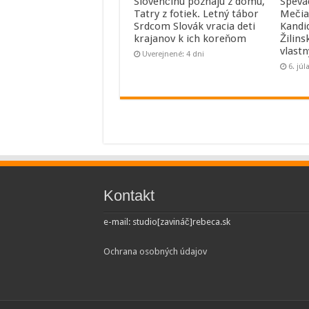
Slovenčinu poznajú z domu,
Spevá
Tatry z fotiek. Letný tábor
Mečia
Srdcom Slovák vracia deti
Kandi
krajanov k ich koreňom
Žilins
vlast
Uverejnené: 4 dni
6. júl
Kontakt
e-mail: studio[zavináč]rebeca.sk
Ochrana osobných údajov