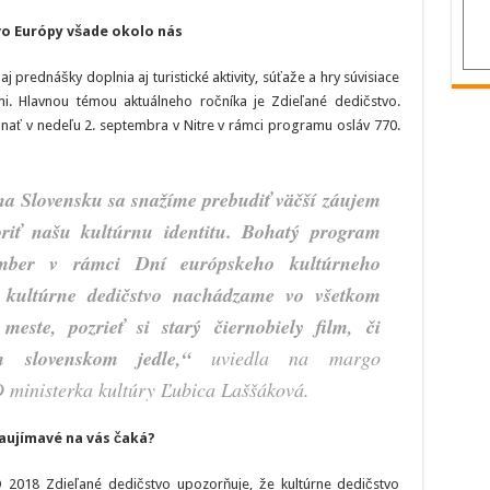
podujatí
po
o Európy všade okolo nás
celom
Slovensku
 prednášky doplnia aj turistické aktivity, súťaže a hry súvisiace
i. Hlavnou témou aktuálneho ročníka je Zdieľané dedičstvo.
nať v nedeľu 2. septembra v Nitre v rámci programu osláv 770.
na Slovensku sa snažíme prebudiť väčší záujem
riť našu kultúrnu identitu. Bohatý program
ember v rámci Dní európskeho kultúrneho
 kultúrne dedičstvo nachádzame vo všetkom
meste, pozrieť si starý čiernobiely film, či
 slovenskom jedle,“
uviedla na margo
ministerka kultúry Ľubica Laššáková.
aujímavé na vás čaká?
2018 Zdieľané dedičstvo upozorňuje, že kultúrne dedičstvo