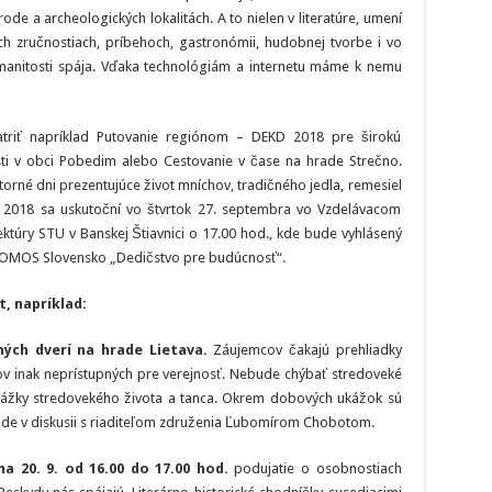
rode a archeologických lokalitách. A to nielen v literatúre, umení
ch zručnostiach, príbehoch, gastronómii, hudobnej tvorbe i vo
ozmanitosti spája. Vďaka technológiám a internetu máme k nemu
atriť napríklad Putovanie regiónom – DEKD 2018 pre širokú
osti v obci Pobedim alebo Cestovanie v čase na hrade Strečno.
orné dni prezentujúce život mníchov, tradičného jedla, remesiel
 2018 sa uskutoční vo štvrtok 27. septembra vo Vzdelávacom
ktúry STU v Banskej Štiavnici o 17.00 hod., kde bude vyhlásený
COMOS Slovensko „Dedičstvo pre budúcnosť“.
t, napríklad:
ých dverí na hrade Lietava.
Záujemcov čakajú prehliadky
ov inak neprístupných pre verejnosť. Nebude chýbať stredoveké
j ukážky stredovekého života a tanca. Okrem dobových ukážok sú
ade v diskusii s riaditeľom združenia Ľubomírom Chobotom.
 na 20. 9. od 16.00 do 17.00 hod.
podujatie o osobnostiach