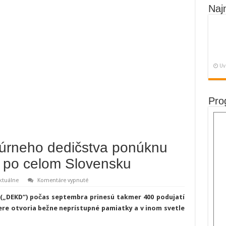
Naj
Uv
Pro
túrneho dedičstva ponúknu
í po celom Slovensku
na
ktuálne
Komentáre vypnuté
Dni
európskeho
(„DEKD“) počas septembra prinesú takmer 400 podujatí
kultúrneho
dedičstva
vere otvoria bežne neprístupné pamiatky a v inom svetle
ponúknu
takmer
400