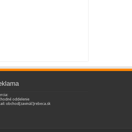
eklama
rcia:
hodné oddelenie
ail: obchod[zavináč]rebeca.sk