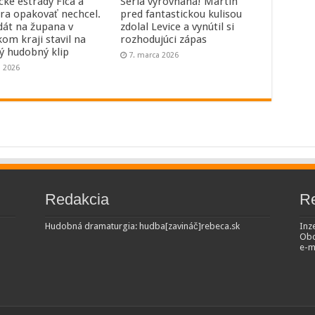
cke estrády Fica a
Séria vyrovnaná! Martin
ra opakovať nechcel.
pred fantastickou kulisou
dát na župana v
zdolal Levice a vynútil si
kom kraji stavil na
rozhodujúci zápas
ný hudobný klip
7. marca 2026
a 2026
Redakcia
R
Hudobná dramaturgia: hudba[zavináč]rebeca.sk
Inze
Obc
e-m