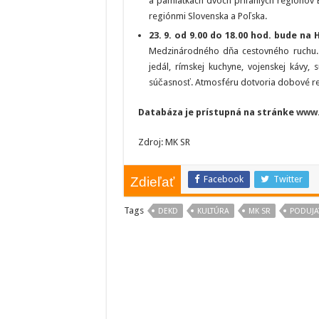
a pamiatkach dvoch priľahlých regiónov B
regiónmi Slovenska a Poľska.
23. 9. od 9.00 do 18.00 hod. bude na
Medzinárodného dňa cestovného ruchu.
jedál, rímskej kuchyne, vojenskej kávy
súčasnosť. Atmosféru dotvoria dobové re
Databáza je prístupná na stránke
www.
Zdroj: MK SR
Facebook
Twitter
Zdieľať
Tags
DEKD
KULTÚRA
MK SR
PODUJA