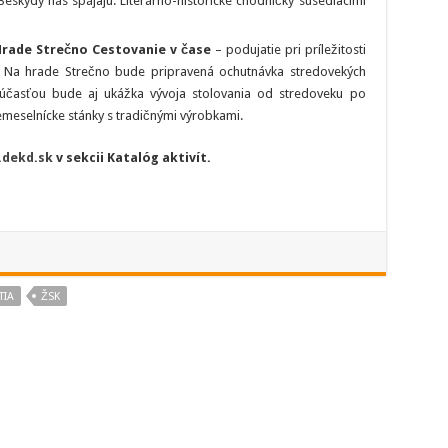
eskydy nás spájajú. Literárno-historické chodníčky susediacimi
 Hrade Strečno Cestovanie v čase
– podujatie pri príležitosti
 Na hrade Strečno bude pripravená ochutnávka stredovekých
, súčasťou bude aj ukážka vývoja stolovania od stredoveku po
meselnícke stánky s tradičnými výrobkami.
dekd.sk
v sekcii Katalóg aktivít.
TIA
ŽSK