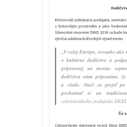
Dedičstv
Rôznorodé vzdelávacie podujatia, semináre aj
s historickým prostredím a jeho hodnotam
Slávnostné otvorenie DEKD 2018 sa bude ko
výročia udelenia kráľovských výsad mestu.
„V celej Európe, rovnako ako 
o kultúrne dedičstvo a podpo
pripravený na mesiac sept
dedičstva nám pripomína, že
a všade. Stačí sa prejsť po 
pochutnať si na tradičnom
celonárodného podujatia DEKD 
Čo z
Celoeurópsky stanovená nosná téma DEKD 