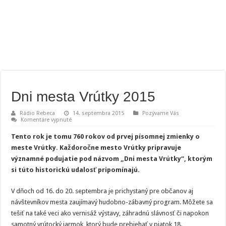
Dni mesta Vrútky 2015
Rádio Rebeca
14. septembra 2015
Pozývame Vás
na
Komentáre vypnuté
Dni
mesta
Tento rok je tomu 760 rokov od prvej písomnej zmienky o
Vrútky
2015
meste Vrútky. Každoročne mesto Vrútky pripravuje
významné podujatie pod názvom „Dni mesta Vrútky“, ktorým
si túto historickú udalosť pripomínajú.
V dňoch od 16. do 20. septembra je prichystaný pre občanov aj
návštevníkov mesta zaujímavý hudobno-zábavný program. Môžete sa
tešiť na také veci ako vernisáž výstavy, záhradnú slávnosť či napokon
samotný vrútocký jarmok, ktorý bude prebiehať v piatok 18.