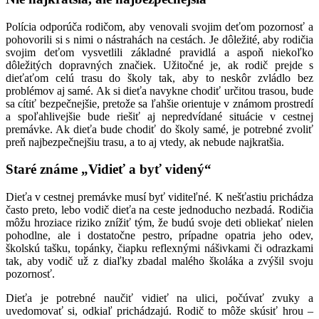
Polícia odporúča rodičom, aby venovali svojim deťom pozornosť a
pohovorili si s nimi o nástrahách na cestách. Je dôležité, aby rodičia
svojim deťom vysvetlili základné pravidlá a aspoň niekoľko
dôležitých dopravných značiek. Užitočné je, ak rodič prejde s
dieťaťom celú trasu do školy tak, aby to neskôr zvládlo bez
problémov aj samé. Ak si dieťa navykne chodiť určitou trasou, bude
sa cítiť bezpečnejšie, pretože sa ľahšie orientuje v známom prostredí
a spoľahlivejšie bude riešiť aj nepredvídané situácie v cestnej
premávke. Ak dieťa bude chodiť do školy samé, je potrebné zvoliť
preň najbezpečnejšiu trasu, a to aj vtedy, ak nebude najkratšia.
Staré známe „Vidieť a byť videný“
Dieťa v cestnej premávke musí byť viditeľné. K nešťastiu prichádza
často preto, lebo vodič dieťa na ceste jednoducho nezbadá. Rodičia
môžu hroziace riziko znížiť tým, že budú svoje deti obliekať nielen
pohodlne, ale i dostatočne pestro, prípadne opatria jeho odev,
školskú tašku, topánky, čiapku reflexnými nášivkami či odrazkami
tak, aby vodič už z diaľky zbadal malého školáka a zvýšil svoju
pozornosť.
Dieťa je potrebné naučiť vidieť na ulici, počúvať zvuky a
uvedomovať si, odkiaľ prichádzajú. Rodič to môže skúsiť hrou –