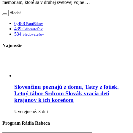
memoriam, ktoré sa v druhej svetovej vojne …
6,488
Fanúšikov
439
Odberateľov
534
Sledovateľov
Najnovšie
Slovenčinu poznajú z domu, Tatry z fotiek.
Letný tábor Srdcom Slovák vracia deti
krajanov k ich koreňom
Uverejnené: 3 dni
Program Rádia Rebeca