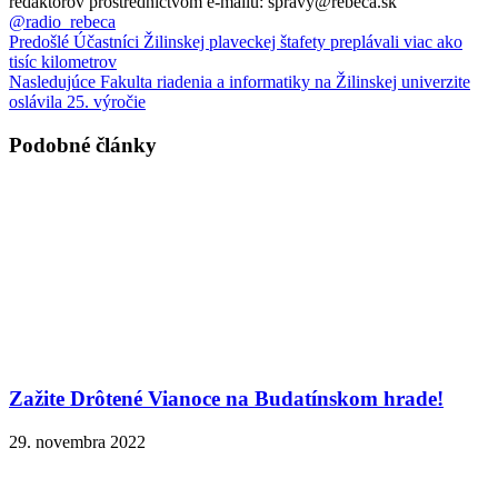
redaktorov prostredníctvom e-mailu: spravy@rebeca.sk
@radio_rebeca
Predošlé
Účastníci Žilinskej plaveckej štafety preplávali viac ako
tisíc kilometrov
Nasledujúce
Fakulta riadenia a informatiky na Žilinskej univerzite
oslávila 25. výročie
Podobné články
Zažite Drôtené Vianoce na Budatínskom hrade!
29. novembra 2022