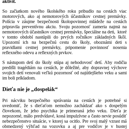
aktivít.
So začiatkom nového školského roku pribudlo na cestách viac
motorových, ako aj nemotorových účastníkov cestnej premávky.
Polícia v záujme bezpečnosti školopovinnej mládeže na cestách
pripravila preventívnu akciu. Svoju pozornosť zameria najmä na
nemotorových účastníkov cestnej premávky, špeciálne na deti, ktoré
v tomto období nastúpili do prvých ročníkov základných škôl.
Upozorní ich na bezpečnú cestu do školy, oboznámi deti s
pravidlami cestnej premávky, pripomenie povinnosť nosenia
reflexného odevu a reflexných prvkov.
S nástupom detí do školy stúpa aj nehodovosť detí. Aby rodičia
predišli tragédiám na cestách, je dôležité, aby dopravnej výchove
svojich detí venovali veľkú pozornosť od najútlejšieho veku a sami
im boli príkladom.
Dieťa nie je „dospelák“
Pri nácviku bezpečného správania na cestách je potrebné si
uvedomiť, že s dieťaťom nemožno zachádzať ako s dospelým
človekom, že jeho psychika je primeraná jeho veku. Dieťa je
nepozorné, málo predvídavé, koná impulzívne a často nevie posúdiť
nebezpečenstvo situácie, v ktorej sa ocitlo. Pre svoj malý vzrast má
obmedzený výhľad na vozovku a aj pre vodičov je v hustej