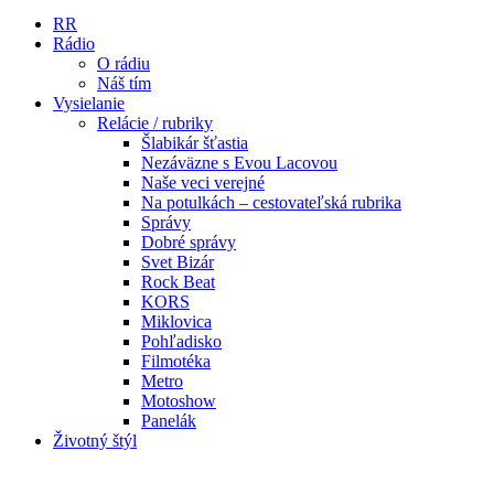
RR
Rádio
O rádiu
Náš tím
Vysielanie
Relácie / rubriky
Šlabikár šťastia
Nezáväzne s Evou Lacovou
Naše veci verejné
Na potulkách – cestovateľská rubrika
Správy
Dobré správy
Svet Bizár
Rock Beat
KORS
Miklovica
Pohľadisko
Filmotéka
Metro
Motoshow
Panelák
Životný štýl