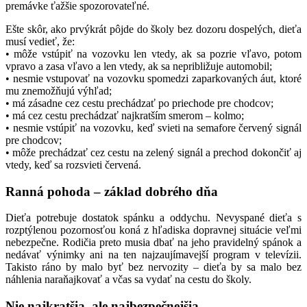
premávke ťažšie spozorovateľné.
Ešte skôr, ako prvýkrát pôjde do školy bez dozoru dospelých, dieťa
musí vedieť, že:
• môže vstúpiť na vozovku len vtedy, ak sa pozrie vľavo, potom
vpravo a zasa vľavo a len vtedy, ak sa nepribližuje automobil;
• nesmie vstupovať na vozovku spomedzi zaparkovaných áut, ktoré
mu znemožňujú výhľad;
• má zásadne cez cestu prechádzať po priechode pre chodcov;
• má cez cestu prechádzať najkratším smerom – kolmo;
• nesmie vstúpiť na vozovku, keď svieti na semafore červený signál
pre chodcov;
• môže prechádzať cez cestu na zelený signál a prechod dokončiť aj
vtedy, keď sa rozsvieti červená.
Ranná pohoda – základ dobrého dňa
Dieťa potrebuje dostatok spánku a oddychu. Nevyspané dieťa s
rozptýlenou pozornosťou koná z hľadiska dopravnej situácie veľmi
nebezpečne. Rodičia preto musia dbať na jeho pravidelný spánok a
nedávať výnimky ani na ten najzaujímavejší program v televízii.
Takisto ráno by malo byť bez nervozity – dieťa by sa malo bez
náhlenia naraňajkovať a včas sa vydať na cestu do školy.
Nie najkratšia, ale najbezpečnejšia