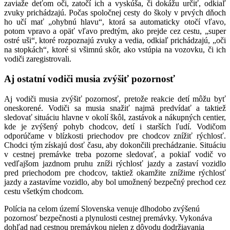
zaviaže deťom oči, zatočí ich a vyskúša, či dokážu určiť, odkiaľ
zvuky prichádzajú. Počas spoločnej cesty do školy v prvých dňoch
ho učí mať „ohybnú hlavu“, ktorá sa automaticky otočí vľavo,
potom vpravo a opäť vľavo predtým, ako prejde cez cestu, „super
ostré uši“, ktoré rozpoznajú zvuky a vedia, odkiaľ prichádzajú, „oči
na stopkách“, ktoré si všimnú skôr, ako vstúpia na vozovku, či ich
vodiči zaregistrovali.
Aj ostatní vodiči musia zvýšiť pozornosť
Aj vodiči musia zvýšiť pozornosť, pretože reakcie detí môžu byť
oneskorené. Vodiči sa musia snažiť najmä predvídať a taktiež
sledovať situáciu hlavne v okolí škôl, zastávok a nákupných centier,
kde je zvýšený pohyb chodcov, detí i starších ľudí. Vodičom
odporúčame v blízkosti priechodov pre chodcov znížiť rýchlosť.
Chodci tým získajú dosť času, aby dokončili prechádzanie. Situáciu
v cestnej premávke treba pozorne sledovať, a pokiaľ vodič vo
vedľajšom jazdnom pruhu zníži rýchlosť jazdy a zastaví vozidlo
pred priechodom pre chodcov, taktiež okamžite znížime rýchlosť
jazdy a zastavíme vozidlo, aby bol umožnený bezpečný prechod cez
cestu všetkým chodcom.
Polícia na celom území Slovenska venuje dlhodobo zvýšenú
pozornosť bezpečnosti a plynulosti cestnej premávky. Vykonáva
dohľad nad cestnou premávkou nielen z dôvodu dodržiavania