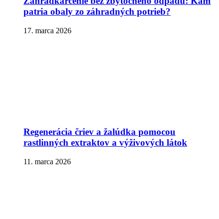
Záhradkárčenie bez zbytočného odpadu: Kam
patria obaly zo záhradných potrieb?
17. marca 2026
Regenerácia čriev a žalúdka pomocou
rastlinných extraktov a výživových látok
11. marca 2026