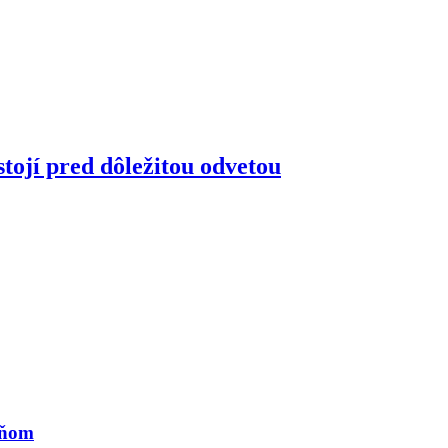
tojí pred dôležitou odvetou
eňom