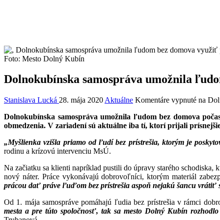
Foto: Mesto Dolný Kubín
Dolnokubínska samospráva umožnila ľudom
Stanislava Lucká
28. mája 2020
Aktuálne
Komentáre vypnuté
na Doln
Dolnokubínska samospráva umožnila ľudom bez domova počas 
obmedzenia. V zariadení sú aktuálne iba tí, ktorí prijali prísnej
„Myšlienka vzišla priamo od ľudí bez prístrešia, ktorým je poskyt
rodinu a krízovú intervenciu MsÚ.
Na začiatku sa klienti napríklad pustili do úpravy starého schodiska,
nový náter. Práce vykonávajú dobrovoľníci, ktorým materiál zabez
prácou dať práve ľuďom bez prístrešia aspoň nejakú šancu vrátiť
Od 1. mája samospráve pomáhajú ľudia bez prístrešia v rámci dobr
mesta a pre túto spoločnosť, tak sa mesto Dolný Kubín rozhodl
Trubanová.