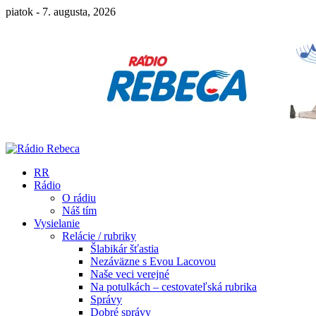
piatok - 7. augusta, 2026
RR
Rádio
O rádiu
Náš tím
Vysielanie
Relácie / rubriky
Šlabikár šťastia
Nezáväzne s Evou Lacovou
Naše veci verejné
Na potulkách – cestovateľská rubrika
Správy
Dobré správy