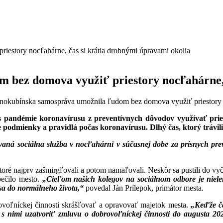
 bez domova využiť priestory nocľahárne, 
okubínska samospráva umožnila ľudom bez domova využiť priestory no
pandémie koronavírusu z preventívnych dôvodov využívať prie
šie podmienky a pravidlá počas koronavírusu. Dlhý čas, ktorý trávil
ovaná sociálna služba v nocľahárni v súčasnej dobe za prísnych pre
 ktoré najprv zašmirgľovali a potom namaľovali. Neskôr sa pustili do vyč
pečilo mesto.
„Cieľom našich kolegov na sociálnom odbore je niele
 sa do normálneho života,“
povedal Ján Prílepok, primátor mesta.
ovoľníckej činnosti skrášľovať a opravovať majetok mesta.
„Keďže ča
o s nimi uzatvoriť zmluvu o dobrovoľníckej činnosti do augusta 2