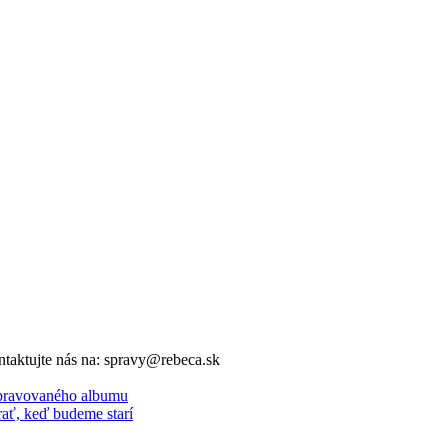
ntaktujte nás na: spravy@rebeca.sk
ripravovaného albumu
ať, keď budeme starí