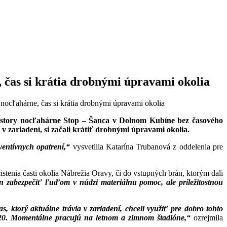
čas si krátia drobnými úpravami okolia
cľahárne, čas si krátia drobnými úpravami okolia
story nocľahárne Stop – Šanca v Dolnom Kubíne bez časového
i v zariadení, si začali krátiť drobnými úpravami okolia.
ventívnych opatrení,“
vysvetlila Katarína Trubanová z oddelenia pre
istenia časti okolia Nábrežia Oravy, či do vstupných brán, ktorým dali
n zabezpečiť ľuďom v núdzi materiálnu pomoc, ale príležitostnou
s, ktorý aktuálne trávia v zariadení, chceli využiť pre dobro tohto
020. Momentálne pracujú na letnom a zimnom štadióne,“
ozrejmila