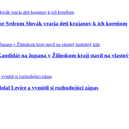
bor Srdcom Slovák vracia deti krajanov k ich koreňom
andidát na župana v Žilinskom kraji stavil na vlastn
olal Levice a vynútil si rozhodujúci zápas