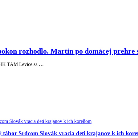
pokon rozhodlo. Martin po domácej prehre s
 a HK TAM Levice sa …
ný tábor Srdcom Slovák vracia deti krajanov k ich kor