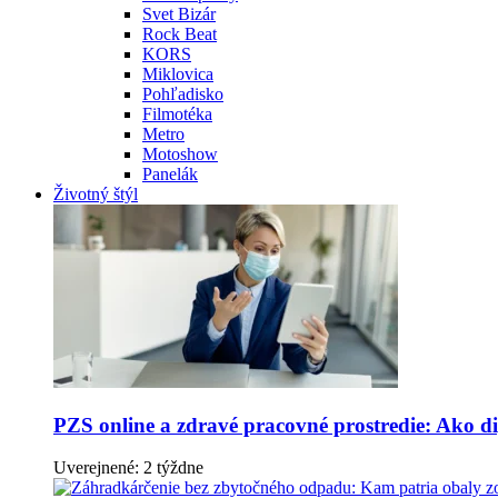
Svet Bizár
Rock Beat
KORS
Miklovica
Pohľadisko
Filmotéka
Metro
Motoshow
Panelák
Životný štýl
PZS online a zdravé pracovné prostredie: Ako dig
Uverejnené: 2 týždne