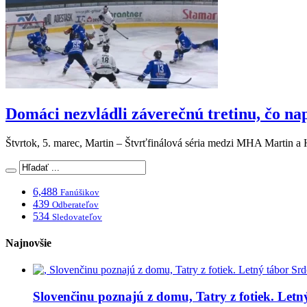
Domáci nezvládli záverečnú tretinu, čo na
Štvrtok, 5. marec, Martin – Štvrťfinálová séria medzi MHA Martin
6,488
Fanúšikov
439
Odberateľov
534
Sledovateľov
Najnovšie
Slovenčinu poznajú z domu, Tatry z fotiek. Let