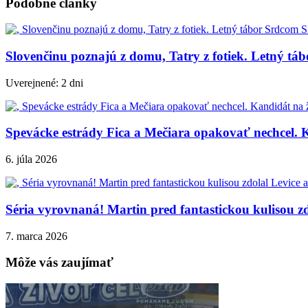
Podobné články
Slovenčinu poznajú z domu, Tatry z fotiek. Letný tá
Uverejnené: 2 dni
Spevácke estrády Fica a Mečiara opakovať nechcel. K
6. júla 2026
Séria vyrovnaná! Martin pred fantastickou kulisou zd
7. marca 2026
Môže vás zaujímať