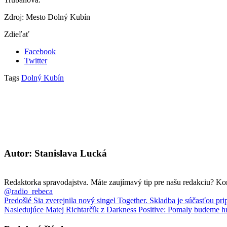
Zdroj: Mesto Dolný Kubín
Zdieľať
Facebook
Twitter
Tags
Dolný Kubín
Autor: Stanislava Lucká
Redaktorka spravodajstva. Máte zaujímavý tip pre našu redakciu? Ko
@radio_rebeca
Predošlé
Sia zverejnila nový singel Together. Skladba je súčasťou p
Nasledujúce
Matej Richtarčík z Darkness Positive: Pomaly budeme hr