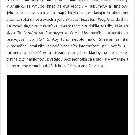
V Anglicku sa vyhupol hneď na dva vrcholy – albumový aj singlový.
Jeho novinka sa stala zatiaľ najrýchlejšie sa predávajúcim albumom
v tomto roku na ostrovoch a jeho skladba
Beautiful People
sa dostala
na vrchol singlového rebríčka. Okrem toho dve ďalšie skladby
Take Me
Back To London
so Stormzym a
Cross Me
z nového projektu sa
prebojovali do TOP 5. Aby toho nebolo málo, Sheeran sa stal
v mesačnej štatistike najpočúvanejším interprétom na Spotify. 69
miliónov poslucháčov si streamovalo jeho skladby, čo je takmer
tretina z 217 miliónov užívateľov. Ako jednotka sa usadil aj v Amerike a
samozrejme v mnoho ďalších krajinách vrátane Slovenska.