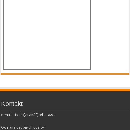
Kontakt
e-mail: studio[zavináč]rebeca.sk
Ochrana osobných údajov