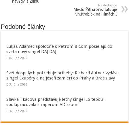
navštívila Žilinu
Nasledujúce
Mesto Žilina zrevitalizuje
vnútroblok na Hlinách I
Podobné články
Lukáš Adamec spoločne s Petrom Bičom posielajú do
sveta nový singel DAJ DAJ
8. júna 2026
Svet dospelých potrebuje príbehy: Richard Autner vydáva
singel Exupéry a na jeseň zamieri do Prahy a Bratislavy
3. júna 2026
Slávka Tkáčová predstavuje letný singel „S tebou“,
spolupracovala s raperom ADissom
3. júna 2026