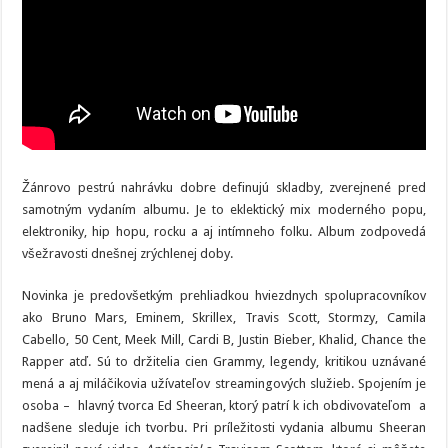
Žánrovo pestrú nahrávku dobre definujú skladby, zverejnené pred
samotným vydaním albumu. Je to eklektický mix moderného popu,
elektroniky, hip hopu, rocku a aj intímneho folku. Album zodpovedá
všežravosti dnešnej zrýchlenej doby.
Novinka je predovšetkým prehliadkou hviezdnych spolupracovníkov
ako Bruno Mars, Eminem, Skrillex, Travis Scott, Stormzy, Camila
Cabello, 50 Cent, Meek Mill, Cardi B, Justin Bieber, Khalid, Chance the
Rapper atď. Sú to držitelia cien Grammy, legendy, kritikou uznávané
mená a aj miláčikovia užívateľov streamingových služieb. Spojením je
osoba – hlavný tvorca Ed Sheeran, ktorý patrí k ich obdivovateľom a
nadšene sleduje ich tvorbu. Pri príležitosti vydania albumu Sheeran