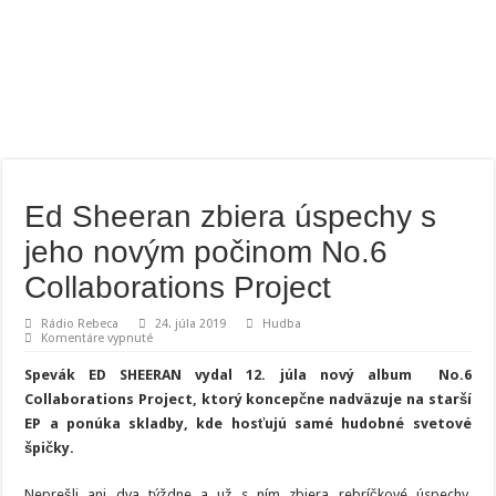
Ed Sheeran zbiera úspechy s
jeho novým počinom No.6
Collaborations Project
Rádio Rebeca
24. júla 2019
Hudba
na
Komentáre vypnuté
Ed
Sheeran
Spevák ED SHEERAN vydal 12. júla nový album No.6
zbiera
úspechy
Collaborations Project, ktorý koncepčne nadväzuje na starší
s
EP a ponúka skladby, kde hosťujú samé hudobné svetové
jeho
novým
špičky.
počinom
No.6
Collaborations
Neprešli ani dva týždne a už s ním zbiera rebríčkové úspechy.
Project