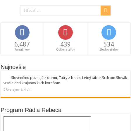
6,487
439
534
Fanúšikov
Odberateľov
Sledovateľov
Najnovšie
Slovenčinu poznajú z domu, Tatry z fotiek. Letný tábor Srdcom Slovák
vracia deti krajanov k ich koreňom
Uverejnené: 4 dni
Program Rádia Rebeca