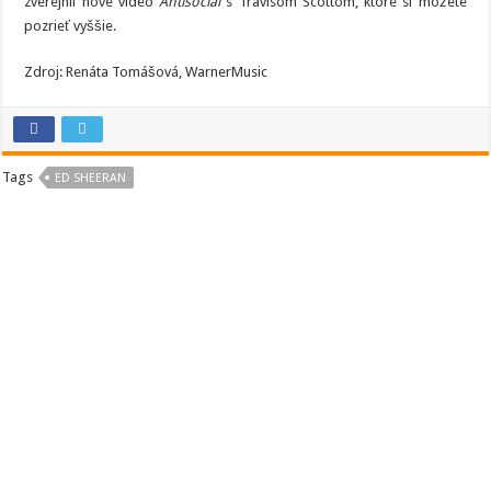
zverejnil nové video
Antisocial
s Travisom Scottom, ktoré si môžete
pozrieť vyššie.
Zdroj: Renáta Tomášová, WarnerMusic
Tags
ED SHEERAN