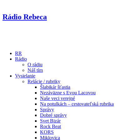
Rádio Rebeca
RR
Rádio
O rádiu
Náš tím
Vysielanie
Relácie / rubriky
Šlabikár šťastia
Nezáväzne s Evou Lacovou
Naše veci verejné
Na potulkách – cestovateľská rubrika
Správy
Dobré správy
Svet Bizár
Rock Beat
KORS
Miklovica