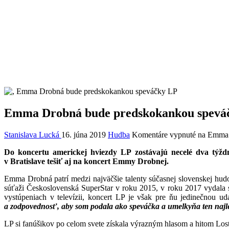
Emma Drobná bude predskokankou spevá
Stanislava Lucká
16. júna 2019
Hudba
Komentáre vypnuté
na Emma 
Do koncertu americkej hviezdy LP zostávajú necelé dva týždne
v Bratislave tešiť aj na koncert Emmy Drobnej.
Emma Drobná patrí medzi najväčšie talenty súčasnej slovenskej hudo
súťaži Československá SuperStar v roku 2015, v roku 2017 vydala s
vystúpeniach v televízii, koncert LP je však pre ňu jedinečnou u
a zodpovednosť, aby som podala ako speváčka a umelkyňa ten najl
LP si fanúšikov po celom svete získala výrazným hlasom a hitom Lost 