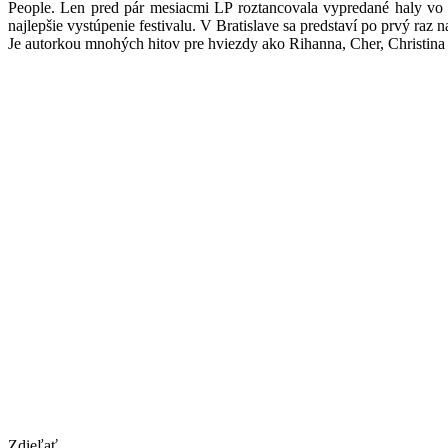
People. Len pred pár mesiacmi LP roztancovala vypredané haly vo V
najlepšie vystúpenie festivalu. V Bratislave sa predstaví po prvý ra
Je autorkou mnohých hitov pre hviezdy ako Rihanna, Cher, Christina 
Zdieľať