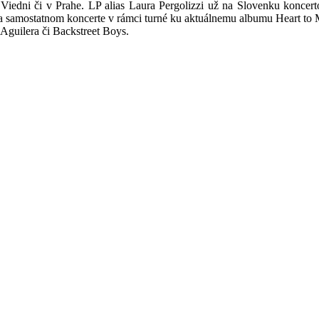
iedni či v Prahe. LP alias Laura Pergolizzi už na Slovenku koncerto
z na samostatnom koncerte v rámci turné ku aktuálnemu albumu Heart to M
Aguilera či Backstreet Boys.