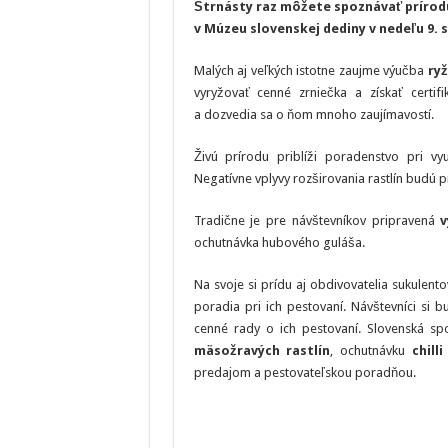
Štrnásty raz môžete spoznávať prírodu
v Múzeu slovenskej dediny v nedeľu 9. s
Malých aj veľkých istotne zaujme výučba
ry
vyryžovať cenné zrniečka a získať certif
a dozvedia sa o ňom mnoho zaujímavostí.
Živú prírodu priblíži poradenstvo pri vy
Negatívne vplyvy rozširovania rastlín budú 
Tradične je pre návštevníkov pripravená
v
ochutnávka hubového guláša.
Na svoje si prídu aj obdivovatelia sukulent
poradia pri ich pestovaní. Návštevníci si 
cenné rady o ich pestovaní. Slovenská sp
mäsožravých rastlín
, ochutnávku
chill
predajom a pestovateľskou poradňou.