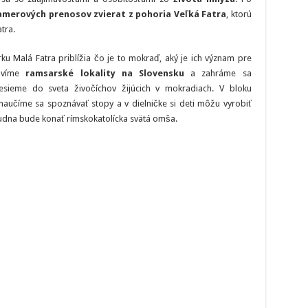
amerových prenosov zvierat z pohoria Veľká Fatra
, ktorú
tra.
u Malá Fatra priblížia čo je to mokraď, aký je ich význam pre
tavíme
ramsarské lokality na Slovensku
a zahráme sa
esieme do sveta živočíchov žijúcich v mokradiach. V bloku
aučíme sa spoznávať stopy a v dielničke si deti môžu vyrobiť
 Rudna bude konať rímskokatolícka svätá omša.