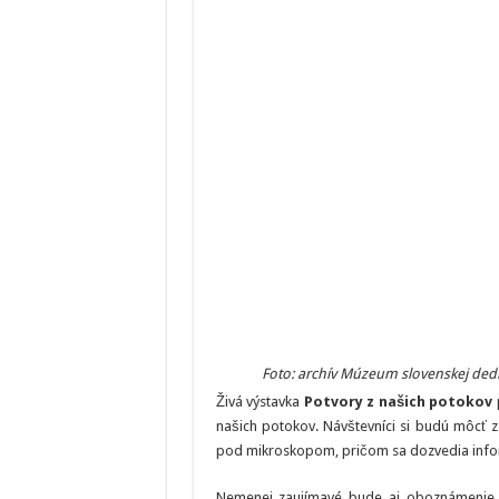
Foto: archív Múzeum slovenskej ded
Živá výstavka
Potvory z našich potokov
p
našich potokov. Návštevníci si budú môcť 
pod mikroskopom, pričom sa dozvedia inform
Nemenej zaujímavé bude aj oboznámenie 