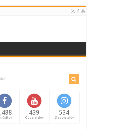
,488
439
534
anúšikov
Odberateľov
Sledovateľov