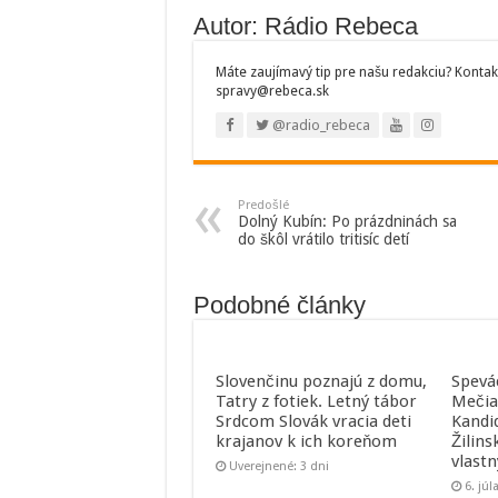
Autor: Rádio Rebeca
Máte zaujímavý tip pre našu redakciu? Kontak
spravy@rebeca.sk
@radio_rebeca
Predošlé
Dolný Kubín: Po prázdninách sa
do škôl vrátilo tritisíc detí
Podobné články
Slovenčinu poznajú z domu,
Spevá
Tatry z fotiek. Letný tábor
Mečia
Srdcom Slovák vracia deti
Kandi
krajanov k ich koreňom
Žilins
vlast
Uverejnené: 3 dni
6. júl