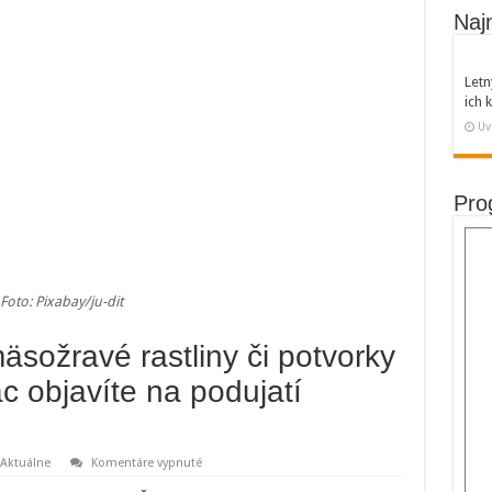
Naj
Letn
ich
Uv
Pro
Foto: Pixabay/ju-dit
äsožravé rastliny či potvorky
ac objavíte na podujatí
na
Aktuálne
Komentáre vypnuté
Exotické
orchidey,