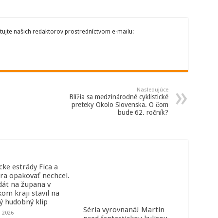
tujte našich redaktorov prostredníctvom e-mailu:
Nasledujúce
Blížia sa medzinárodné cyklistické
preteky Okolo Slovenska. O čom
bude 62. ročník?
cke estrády Fica a
ra opakovať nechcel.
dát na župana v
kom kraji stavil na
ný hudobný klip
Séria vyrovnaná! Martin
a 2026