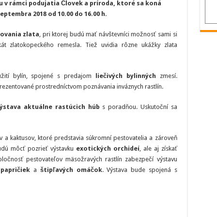
 v rámci podujatia Človek a príroda, ktoré sa koná
mäsožravé
rastliny
eptembra 2018 od 10.00 do 16.00 h.
či
potvorky
z
žovania zlata
, pri ktorej budú mať návštevníci možnosť sami si
potokov.
Toto
ikát zlatokopeckého remesla. Tiež uvidia rôzne ukážky zlata
a
viac
objavíte
na
podujatí
užití bylín, spojené s predajom
liečivých bylinných
zmesí.
Človek
prezentované prostredníctvom poznávania inváznych rastlín.
a
príroda
ýstava aktuálne rastúcich húb
s poradňou. Uskutoční sa
ov a kaktusov, ktoré predstavia súkromní pestovatelia a zároveň
budú môcť pozrieť výstavku
exotických orchideí
, ale aj získať
oločnosť pestovateľov mäsožravých rastlín zabezpečí výstavu
i papričiek
a
štipľavých omáčok
. Výstava bude spojená s