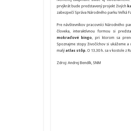
prvýkrát bude predstavený projekt živých
k
zabezpečí Správa Národného parku Veľká Fa
Pre návštevníkov pracovníci Národného park
človeka, interaktívnou formou si preds
mokraďové bingo
, pri ktorom sa pren
Spoznajme stopy živočíchov si ukážeme a n
malý
atlas stôp
. O 13.30 h. sa v kostole z
Zdroj: Andrej Bendík, SNM