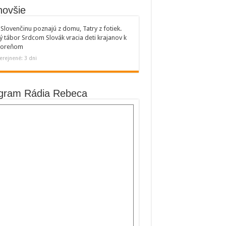
novšie
Slovenčinu poznajú z domu, Tatry z fotiek.
ý tábor Srdcom Slovák vracia deti krajanov k
 koreňom
erejnené: 3 dni
gram Rádia Rebeca