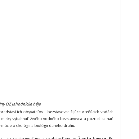
iny OZ Jahodnícke háje
redstaví ich obyvateľov – bezstavovce žijúce v tečúcich vodách
z misky vytiahnuť živého vodného bezstavovca a pozrieť sa naň
ácie o ekológii a biológii daného druhu.
sa so zaujímavosťami a osobitosťami zo
života hmyzu
. Po