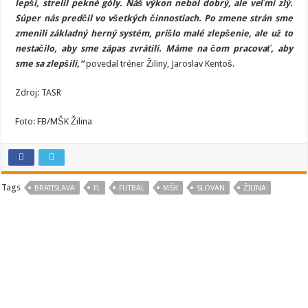
lepší, strelil pekné góly. Náš výkon nebol dobrý, ale veľmi zlý.
Súper nás predčil vo všetkých činnostiach. Po zmene strán sme
zmenili základný herný systém, prišlo malé zlepšenie, ale už to
nestačilo, aby sme zápas zvrátili. Máme na čom pracovať, aby
sme sa zlepšili,“
povedal tréner Žiliny, Jaroslav Kentoš.
Zdroj: TASR
Foto: FB/MŠK Žilina
Tags
BRATISLAVA
FL
FUTBAL
MŠK
SLOVAN
ŽILINA