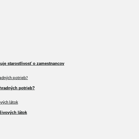
šuje starostlivosť o zamestnancov
hradných potrieb?
živových látok