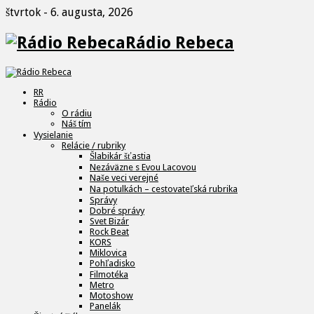
štvrtok - 6. augusta, 2026
Rádio Rebeca
RR
Rádio
O rádiu
Náš tím
Vysielanie
Relácie / rubriky
Šlabikár šťastia
Nezáväzne s Evou Lacovou
Naše veci verejné
Na potulkách – cestovateľská rubrika
Správy
Dobré správy
Svet Bizár
Rock Beat
KORS
Miklovica
Pohľadisko
Filmotéka
Metro
Motoshow
Panelák