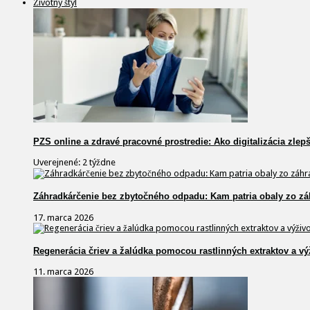
Životný štýl
PZS online a zdravé pracovné prostredie: Ako digitalizácia zlep
Uverejnené: 2 týždne
Záhradkárčenie bez zbytočného odpadu: Kam patria obaly zo zá
17. marca 2026
Regenerácia čriev a žalúdka pomocou rastlinných extraktov a vý
11. marca 2026