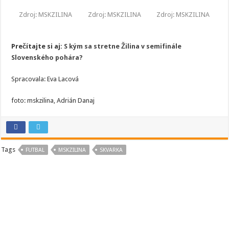
Zdroj: MSKZILINA
Zdroj: MSKZILINA
Zdroj: MSKZILINA
Prečítajte si aj:
S kým sa stretne Žilina v semifinále
Slovenského pohára?
Spracovala: Eva Lacová
foto: mskzilina, Adrián Danaj
Tags
FUTBAL
MSKZILINA
SKVARKA