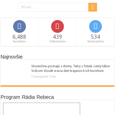
6,488
439
534
Fanúšikov
Odberateľov
Sledovateľov
Najnovšie
Slovenčinu poznajú z domu, Tatry z fotiek. Letný tábor
Srdcom Slovák vracia deti krajanov k ich koreňom
Uverejnené: 3 dni
Program Rádia Rebeca