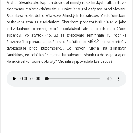
Michal Škvarka ako kapitán doviedol minulý rok žilinských futbalistov k
siedmemu majstrovskému titulu. Práve jeho gól v zápase proti Slovanu
Bratislava rozhodol o víťazstve žilinských futbalistov. V telefonickom
rozhovore sme sa s Michalom Škvarkom porozprávali nielen o jeho
individuálnom ocenení, ktoré neočakával, ale aj o ich najbližšom
súperovi. Vo štvrtok (15. 3.) sa žrebovalo semifinále 49. ročníka
Slovenského pohára, a je už jasné, že futbalisti MŠK Žilina sa stretnú v
dvojzápase proti Ružomberku. Čo hovorí Michal na žilinských
fanúšikov, čo robí, keď nie je na futbalovom trávniku a dopraje si aj on
klasické veľkonočné dobroty? Michala vyspovedala Eva Lacová.