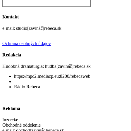
Kontakt
e-mail: studio[zavináč]rebeca.sk
Ochrana osobných údajov
Redakcia
Hudobná dramaturgia: hudba[zavináč]rebeca.sk
https://mpc2.mediacp.eu:8200/rebecaweb
Rádio Rebeca
Reklama
Inzercia:
Obchodné oddelenie
e-mail: obchod[zavináč]rebeca.sk