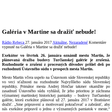
Galéria v Martine sa dražiť nebude!
Rádio Rebeca
27. januára 2017
Aktuálne
,
Nezaradené
Komentáre
vypnuté
na Galéria v Martine sa dražiť nebude!
Exekútor vo štvrtok 26. januára oznámil mestu Martin, že
plánovaná dražba budovy Turčianskej galérie je zrušená.
Rozhodnutie o zrušení z procesných dôvodov prišiel deň po
rozhodnutí Ústavného súdu v prospech mesta Martin.
Mesto Martin včera uspelo na Ústavnom súde Slovenskej republiky
vo veci sťažnosti na rozhodnutie Najvyššieho súdu Slovenskej
republiky. Primátor mesta Andrej Hrnčiar takmer okamžite po
zasadnutí Ústavného súdu vyhlásil, že jeho prioritou je záchrana
významnej martinskej historickej pamiatky – budovy Turčianskej
galérie, ktorú exekútor plánoval už 27. januára 2017 v Bratislave
dražiť. „Sme pripravení a motivovaní pokračovať a zabrániť, aby
nás exekútor pripravil o jednu z významných pamiatok v meste,“