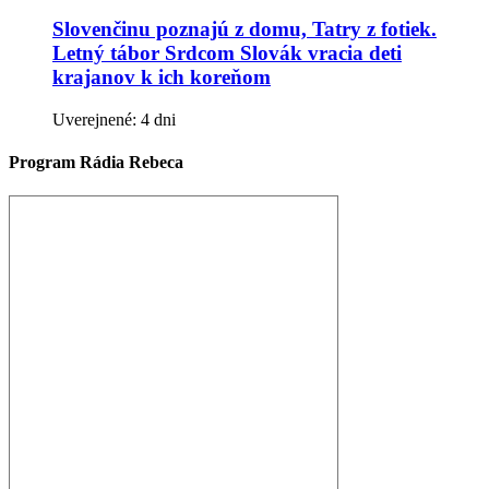
Slovenčinu poznajú z domu, Tatry z fotiek.
Letný tábor Srdcom Slovák vracia deti
krajanov k ich koreňom
Uverejnené: 4 dni
Program Rádia Rebeca