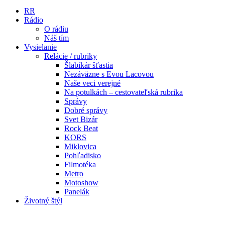
RR
Rádio
O rádiu
Náš tím
Vysielanie
Relácie / rubriky
Šlabikár šťastia
Nezáväzne s Evou Lacovou
Naše veci verejné
Na potulkách – cestovateľská rubrika
Správy
Dobré správy
Svet Bizár
Rock Beat
KORS
Miklovica
Pohľadisko
Filmotéka
Metro
Motoshow
Panelák
Životný štýl