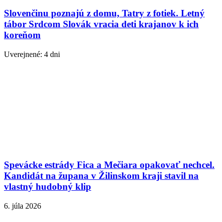
Slovenčinu poznajú z domu, Tatry z fotiek. Letný
tábor Srdcom Slovák vracia deti krajanov k ich
koreňom
Uverejnené: 4 dni
Spevácke estrády Fica a Mečiara opakovať nechcel.
Kandidát na župana v Žilinskom kraji stavil na
vlastný hudobný klip
6. júla 2026