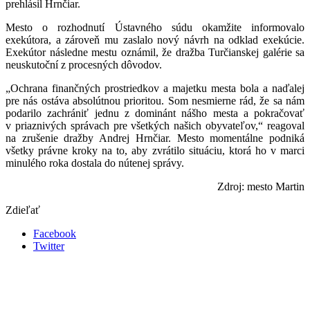
prehlásil Hrnčiar.
Mesto o rozhodnutí Ústavného súdu okamžite informovalo
exekútora, a zároveň mu zaslalo nový návrh na odklad exekúcie.
Exekútor následne mestu oznámil, že dražba Turčianskej galérie sa
neuskutoční z procesných dôvodov.
„Ochrana finančných prostriedkov a majetku mesta bola a naďalej
pre nás ostáva absolútnou prioritou. Som nesmierne rád, že sa nám
podarilo zachrániť jednu z dominánt nášho mesta a pokračovať
v priaznivých správach pre všetkých našich obyvateľov,“ reagoval
na zrušenie dražby Andrej Hrnčiar. Mesto momentálne podniká
všetky právne kroky na to, aby zvrátilo situáciu, ktorá ho v marci
minulého roka dostala do nútenej správy.
Zdroj: mesto Martin
Zdieľať
Facebook
Twitter