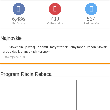
6,486
439
534
Fanúšikov
Odberateľov
Sledovateľov
Najnovšie
Slovenčinu poznajú z domu, Tatry z fotiek. Letný tábor Srdcom Slovák
vracia deti krajanov k ich koreňom
Uverejnené: 5 dní
Program Rádia Rebeca