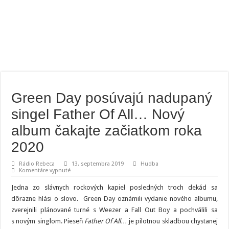
Green Day posúvajú nadupaný
singel Father Of All… Nový
album čakajte začiatkom roka
2020
Rádio Rebeca
13. septembra 2019
Hudba
na
Komentáre vypnuté
Green
Day
Jedna zo slávnych rockových kapiel posledných troch dekád sa
posúvajú
nadupaný
dôrazne hlási o slovo. Green Day oznámili vydanie nového albumu,
singel
zverejnili plánované turné s Weezer a Fall Out Boy a pochválili sa
Father
Of
s novým singlom. Pieseň
Father Of All…
je pilotnou skladbou chystanej
All…