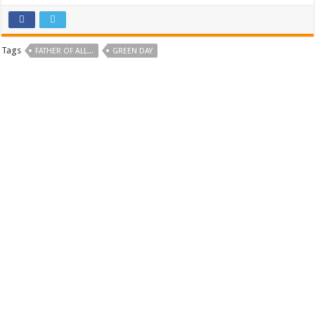
Tags
FATHER OF ALL...
GREEN DAY