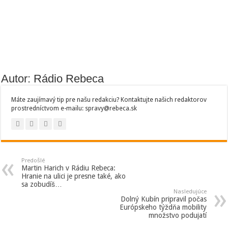
Autor: Rádio Rebeca
Máte zaujímavý tip pre našu redakciu? Kontaktujte našich redaktorov
prostredníctvom e-mailu: spravy@rebeca.sk
Predošlé
Martin Harich v Rádiu Rebeca:
Hranie na ulici je presne také, ako
sa zobudíš…
Nasledujúce
Dolný Kubín pripravil počas
Európskeho týždňa mobility
množstvo podujatí