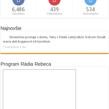
6,486
439
534
Fanúšikov
Odberateľov
Sledovateľov
Najnovšie
Slovenčinu poznajú z domu, Tatry z fotiek. Letný tábor Srdcom Slovák
vracia deti krajanov k ich koreňom
Uverejnené: 5 dní
Program Rádia Rebeca