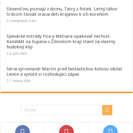
Slovenčinu poznajú z domu, Tatry z fotiek. Letný tábor
Srdcom Slovák vracia deti krajanov k ich koreňom
Uverejnené: 5 dní
Spevácke estrády Fica a Mečiara opakovať nechcel.
Kandidát na župana v Žilinskom kraji stavil na vlastný
hudobný klip
6. júla 2026
Séria vyrovnaná! Martin pred fantastickou kulisou zdolal
Levice a vynútil si rozhodujúci zápas
7. marca 2026