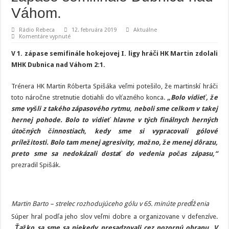
Váhom.
Rádio Rebeca
12. februára 2019
Aktuálne
na
Komentáre vypnuté
I.
liga:
V 1. zápase semifinále hokejovej I. ligy hráči HK Martin zdolali
Martinčania
zdolali
MHK Dubnica nad Váhom 2:1.
v
1.
zápase
Trénera HK Martin Róberta Spišáka veľmi potešilo, že martinskí hráči
semifinále
Dubnicu
toto náročne stretnutie dotiahli do víťazného konca.
„Bolo vidieť, že
nad
sme vyšli z takého zápasového rytmu, neboli sme celkom v takej
Váhom.
hernej pohode. Bolo to vidieť hlavne v tých finálnych herných
útočných činnostiach, kedy sme si vypracovali gólové
príležitosti. Bolo tam menej agresivity, možno, že menej dôrazu,
preto sme sa nedokázali dostať do vedenia počas zápasu,“
prezradil Spišák.
Martin Barto – strelec rozhodujúceho gólu v 65. minúte predĺženia
Súper hral podľa jeho slov veľmi dobre a organizovane v defenzíve.
„Ťažko sa sme sa niekedy presadzovali cez pozornú obranu. V