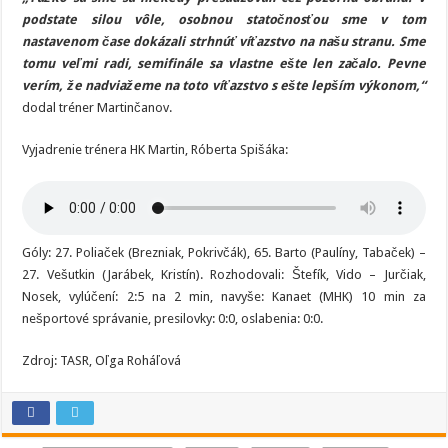
podstate silou vôle, osobnou statočnosťou sme v tom
nastavenom čase dokázali strhnúť víťazstvo na našu stranu. Sme
tomu veľmi radi, semifinále sa vlastne ešte len začalo. Pevne
verím, že nadviažeme na toto víťazstvo s ešte lepším výkonom,“
dodal tréner Martinčanov.
Vyjadrenie trénera HK Martin, Róberta Spišáka:
Góly: 27. Poliaček (Brezniak, Pokrivčák), 65. Barto (Paulíny, Tabaček) –
27. Vešutkin (Jarábek, Kristín). Rozhodovali: Štefík, Vido – Jurčiak,
Nosek, vylúčení: 2:5 na 2 min, navyše: Kanaet (MHK) 10 min za
nešportové správanie, presilovky: 0:0, oslabenia: 0:0.
Zdroj: TASR, Oľga Roháľová