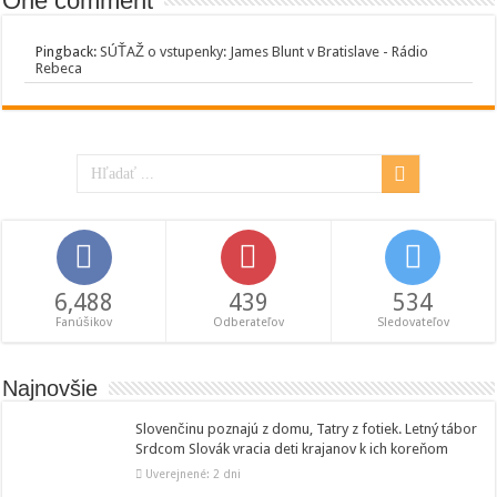
One comment
Pingback:
SÚŤAŽ o vstupenky: James Blunt v Bratislave - Rádio
Rebeca
6,488
439
534
Fanúšikov
Odberateľov
Sledovateľov
Najnovšie
Slovenčinu poznajú z domu, Tatry z fotiek. Letný tábor
Srdcom Slovák vracia deti krajanov k ich koreňom
Uverejnené: 2 dni