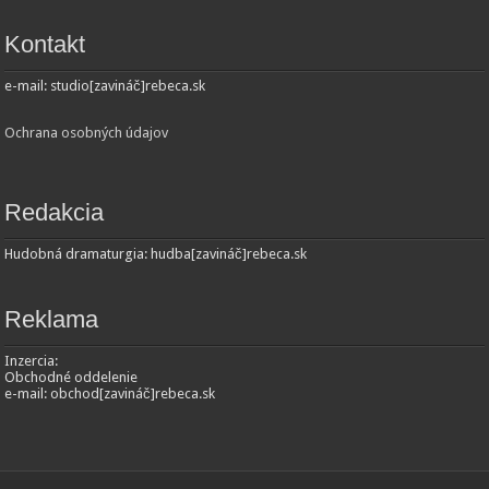
Kontakt
e-mail: studio[zavináč]rebeca.sk
Ochrana osobných údajov
Redakcia
Hudobná dramaturgia: hudba[zavináč]rebeca.sk
Reklama
Inzercia:
Obchodné oddelenie
e-mail: obchod[zavináč]rebeca.sk