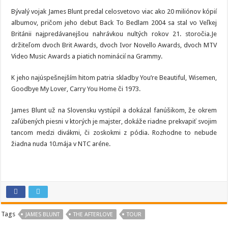
Bývalý vojak James Blunt predal celosvetovo viac ako 20 miliónov kópií
albumov, pričom jeho debut Back To Bedlam 2004 sa stal vo Veľkej
Británii najpredávanejšou nahrávkou nultých rokov 21. storočia.Je
držiteľom dvoch Brit Awards, dvoch Ivor Novello Awards, dvoch MTV
Video Music Awards a piatich nominácií na Grammy.
K jeho najúspešnejším hitom patria skladby You’re Beautiful, Wisemen,
Goodbye My Lover, Carry You Home či 1973.
James Blunt už na Slovensku vystúpil a dokázal fanúšikom, že okrem
zaľúbených piesni v ktorých je majster, dokáže riadne prekvapiť svojim
tancom medzi divákmi, či zoskokmi z pódia. Rozhodne to nebude
žiadna nuda 10.mája v NTC aréne.
Tags
JAMES BLUNT
THE AFTERLOVE
TOUR