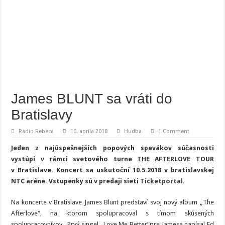
James BLUNT sa vráti do
Bratislavy
Rádio Rebeca
10. apríla 2018
Hudba
1 Comment
Jeden z najúspešnejších popových spevákov súčasnosti
vystúpi v rámci svetového turne THE AFTERLOVE TOUR
v Bratislave. Koncert sa uskutoční 10.5.2018 v bratislavskej
NTC aréne. Vstupenky sú v predaji sieti
Ticketportal
.
Na koncerte v Bratislave James Blunt predstaví svoj nový album „The
Afterlove“, na ktorom spolupracoval s tímom skúsených
spolupracovníkov. Prvý singel „Love Me Better“pre Jamesa napísal Ed