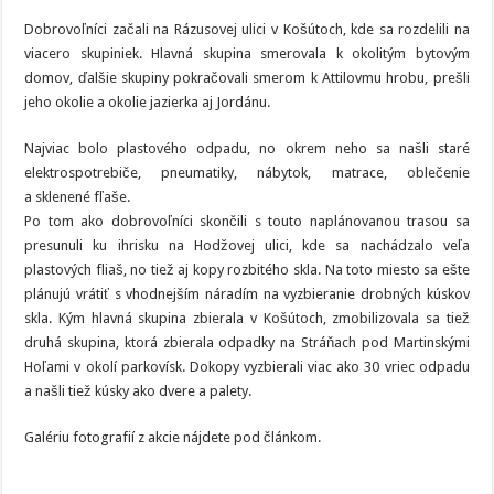
Dobrovoľníci začali na Rázusovej ulici v Košútoch, kde sa rozdelili na
viacero skupiniek. Hlavná skupina smerovala k okolitým bytovým
domov, ďalšie skupiny pokračovali smerom k Attilovmu hrobu, prešli
jeho okolie a okolie jazierka aj Jordánu.
Najviac bolo plastového odpadu, no okrem neho sa našli staré
elektrospotrebiče, pneumatiky, nábytok, matrace, oblečenie
a sklenené fľaše.
Po tom ako dobrovoľníci skončili s touto naplánovanou trasou sa
presunuli ku ihrisku na Hodžovej ulici, kde sa nachádzalo veľa
plastových fliaš, no tiež aj kopy rozbitého skla. Na toto miesto sa ešte
plánujú vrátiť s vhodnejším náradím na vyzbieranie drobných kúskov
skla. Kým hlavná skupina zbierala v Košútoch, zmobilizovala sa tiež
druhá skupina, ktorá zbierala odpadky na Stráňach pod Martinskými
Hoľami v okolí parkovísk. Dokopy vyzbierali viac ako 30 vriec odpadu
a našli tiež kúsky ako dvere a palety.
Galériu fotografií z akcie nájdete pod článkom.