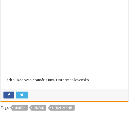
Zdroj: Radovan Kramár z tímu Upracme Slovensko
Tags
MARTIN
ODPAD
UPRATOVANIE