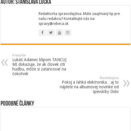
Autor: Stanislava Lucká
Redaktorka spravodajstva. Máte zaujímavý tip pre
našu redakciu? Kontaktujte nás na:
spravy@rebeca.sk
Predošlé
Lukáš Adamec klipom TANCUJ
MI dokazuje, že ak človek cíti
hudbu, môže si zatancovať na
čokoľvek
Nasledujúce
Pokoj a ľahká elektronika…aj to
nájdete na albumovej novinke od
speváčky Dido
Podobné články