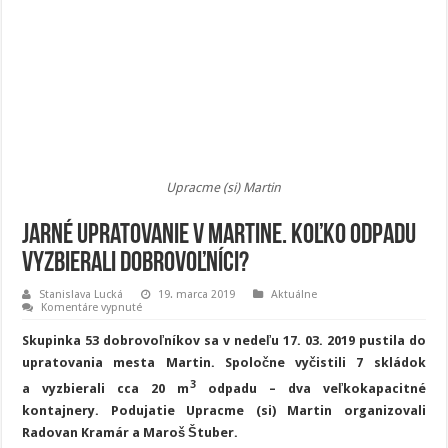
Upracme (si) Martin
Jarné upratovanie v Martine. Koľko odpadu
vyzbierali dobrovoľníci?
Stanislava Lucká
19. marca 2019
Aktuálne
na
Komentáre vypnuté
Jarné
upratovanie
Skupinka 53 dobrovoľníkov sa v nedeľu 17. 03. 2019 pustila do
v
Martine.
upratovania mesta Martin. Spoločne vyčistili 7 skládok
Koľko
odpadu
3
a vyzbierali cca 20 m
odpadu – dva veľkokapacitné
vyzbierali
kontajnery. Podujatie Upracme (si) Martin organizovali
dobrovoľníci?
Radovan Kramár a Maroš Štuber.