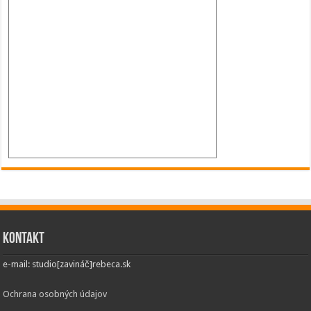
Kontakt
e-mail: studio[zavináč]rebeca.sk
Ochrana osobných údajov