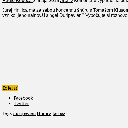
Rádio Rebeca
2. mája 2019
Archív
Komentáre vypnuté
na Jur
Juraj Hnilica má za sebou koncertnú šnúru s Tomášom Klusom
vznikol jeho najnovší singel Ďuripavián? Vypočujte si rozhovo
Zdieľať
Facebook
Twitter
Tags
duripavian
Hnilica
lacova