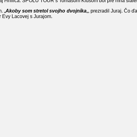
aj Hnilica: SPOLU TOUR s Tomášom Klusom bol pre mňa šialený
. „
Akoby som stretol svojho dvojníka
„, prezradil Juraj. Čo 
r Evy Lacovej s Jurajom.