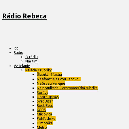
Rádio Rebeca
RR
Rádio
O rádiu
Náš tím
Vysielanie
Relácie / rubriky
Šlabikár šťastia
Nezáväzne s Evou Lacovou
Naše veci verejné
Na potulkách – cestovateľská rubrika
Správy
Dobré správy
Svet Bizár
Rock Beat
KORS
Miklovica
Pohľadisko
Filmotéka
Metro