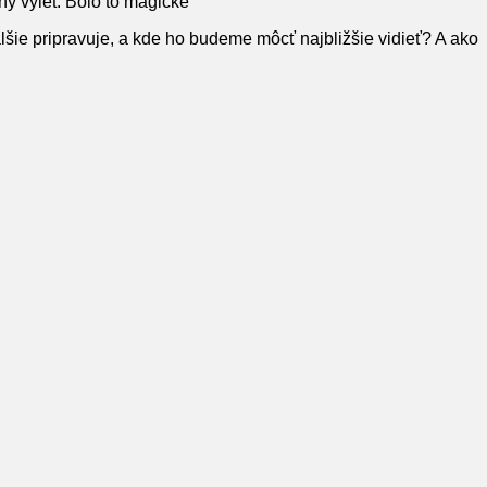
 výlet. Bolo to magické
ďalšie pripravuje, a kde ho budeme môcť najbližšie vidieť? A ako