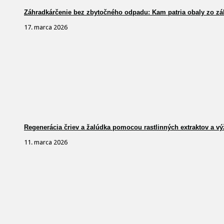
Záhradkárčenie bez zbytočného odpadu: Kam patria obaly zo zá
17. marca 2026
Regenerácia čriev a žalúdka pomocou rastlinných extraktov a vý
11. marca 2026