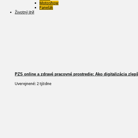
Motoshow
Panelák
Životný štýl
PZS online a zdravé pracovné prostredie: Ako digitalizácia zlep
Uverejnené: 2 týždne