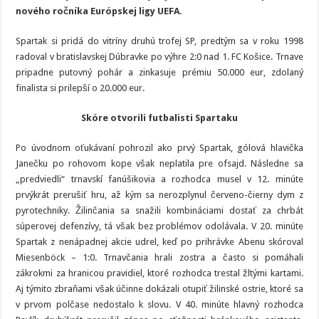
nového ročníka Európskej ligy UEFA.
Spartak si pridá do vitríny druhú trofej SP, predtým sa v roku 1998
radoval v bratislavskej Dúbravke po výhre 2:0 nad 1. FC Košice. Trnave
pripadne putovný pohár a zinkasuje prémiu 50.000 eur, zdolaný
finalista si prilepší o 20.000 eur.
Skóre otvorili futbalisti Spartaku
Po úvodnom oťukávaní pohrozil ako prvý Spartak, gólová hlavička
Janečku po rohovom kope však neplatila pre ofsajd. Následne sa
„predviedli“ trnavskí fanúšikovia a rozhodca musel v 12. minúte
prvýkrát prerušiť hru, až kým sa nerozplynul červeno-čierny dym z
pyrotechniky. Žilinčania sa snažili kombináciami dostať za chrbát
súperovej defenzívy, tá však bez problémov odolávala. V 20. minúte
Spartak z nenápadnej akcie udrel, keď po prihrávke Abenu skóroval
Miesenböck – 1:0. Trnavčania hrali zostra a často si pomáhali
zákrokmi za hranicou pravidiel, ktoré rozhodca trestal žltými kartami.
Aj týmito zbraňami však účinne dokázali otupiť žilinské ostrie, ktoré sa
v prvom polčase nedostalo k slovu. V 40. minúte hlavný rozhodca