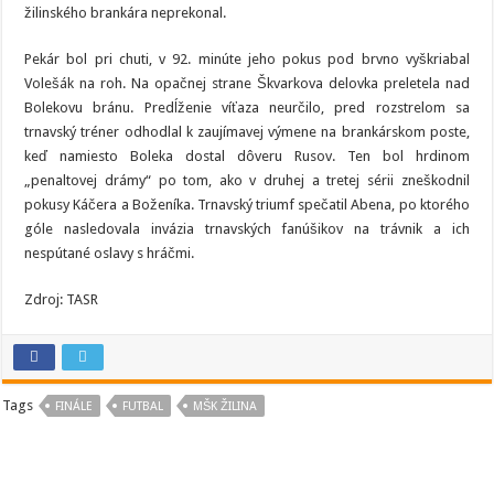
žilinského brankára neprekonal.
Pekár bol pri chuti, v 92. minúte jeho pokus pod brvno vyškriabal
Volešák na roh. Na opačnej strane Škvarkova delovka preletela nad
Bolekovu bránu. Predĺženie víťaza neurčilo, pred rozstrelom sa
trnavský tréner odhodlal k zaujímavej výmene na brankárskom poste,
keď namiesto Boleka dostal dôveru Rusov. Ten bol hrdinom
„penaltovej drámy“ po tom, ako v druhej a tretej sérii zneškodnil
pokusy Káčera a Boženíka. Trnavský triumf spečatil Abena, po ktorého
góle nasledovala invázia trnavských fanúšikov na trávnik a ich
nespútané oslavy s hráčmi.
Zdroj: TASR
Tags
FINÁLE
FUTBAL
MŠK ŽILINA