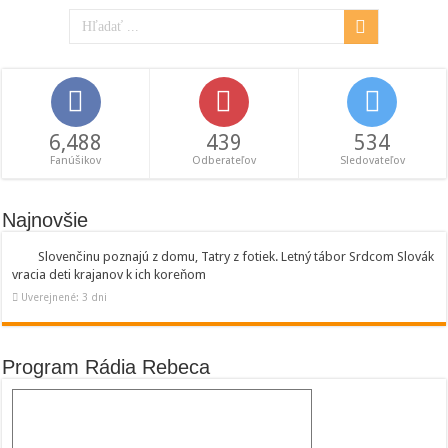
6,488
439
534
Fanúšikov
Odberateľov
Sledovateľov
Najnovšie
Slovenčinu poznajú z domu, Tatry z fotiek. Letný tábor Srdcom Slovák
vracia deti krajanov k ich koreňom
Uverejnené: 3 dni
Program Rádia Rebeca