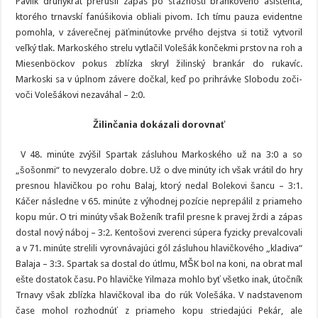
Pavlík druhýkrát prerušil zápas po sťažnosti bránkového asistenta,
ktorého trnavskí fanúšikovia obliali pivom. Ich tímu pauza evidentne
pomohla, v záverečnej päťminútovke prvého dejstva si totiž vytvoril
veľký tlak. Markoského strelu vytlačil Volešák končekmi prstov na roh a
Miesenböckov pokus zblízka skryl žilinský brankár do rukavíc.
Markoski sa v úplnom závere dočkal, keď po prihrávke Slobodu zoči-
voči Volešákovi nezaváhal – 2:0.
Žilinčania dokázali dorovnať
V 48. minúte zvýšil Spartak zásluhou Markoského už na 3:0 a so
„šošonmi“ to nevyzeralo dobre. Už o dve minúty ich však vrátil do hry
presnou hlavičkou po rohu Balaj, ktorý nedal Bolekovi šancu – 3:1.
Káčer následne v 65. minúte z výhodnej pozície neprepálil z priameho
kopu múr. O tri minúty však Boženík trafil presne k pravej žrdi a zápas
dostal nový náboj – 3:2. Kentošovi zverenci súpera fyzicky prevalcovali
a v 71. minúte strelili vyrovnávajúci gól zásluhou hlavičkového „kladiva“
Balaja – 3:3. Spartak sa dostal do útlmu, MŠK bol na koni, na obrat mal
ešte dostatok času. Po hlavičke Yilmaza mohlo byť všetko inak, útočník
Trnavy však zblízka hlavičkoval iba do rúk Volešáka. V nadstavenom
čase mohol rozhodnúť z priameho kopu striedajúci Pekár, ale