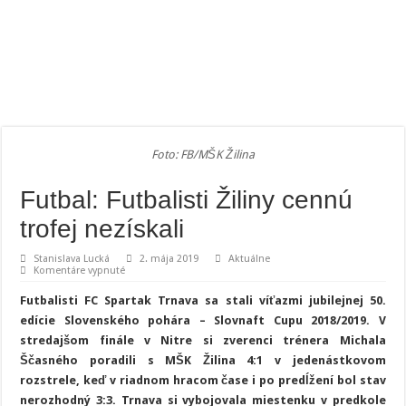
Foto: FB/MŠK Žilina
Futbal: Futbalisti Žiliny cennú
trofej nezískali
Stanislava Lucká
2. mája 2019
Aktuálne
na
Komentáre vypnuté
Futbal:
Futbalisti
Futbalisti FC Spartak Trnava sa stali víťazmi jubilejnej 50.
Žiliny
cennú
edície Slovenského pohára – Slovnaft Cupu 2018/2019. V
trofej
stredajšom finále v Nitre si zverenci trénera Michala
nezískali
Ščasného poradili s MŠK Žilina 4:1 v jedenástkovom
rozstrele, keď v riadnom hracom čase i po predĺžení bol stav
nerozhodný 3:3. Trnava si vybojovala miestenku v predkole