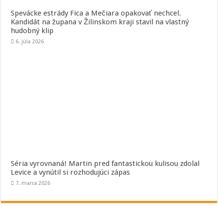
Spevácke estrády Fica a Mečiara opakovať nechcel.
Kandidát na župana v Žilinskom kraji stavil na vlastný
hudobný klip
6. júla 2026
Séria vyrovnaná! Martin pred fantastickou kulisou zdolal
Levice a vynútil si rozhodujúci zápas
7. marca 2026