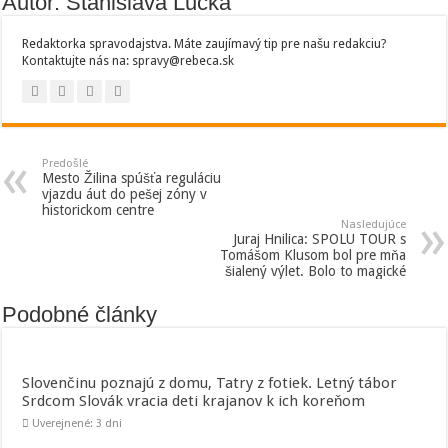
Autor: Stanislava Lucká
Redaktorka spravodajstva. Máte zaujímavý tip pre našu redakciu?
Kontaktujte nás na: spravy@rebeca.sk
Predošlé
Mesto Žilina spúšťa reguláciu
vjazdu áut do pešej zóny v
historickom centre
Nasledujúce
Juraj Hnilica: SPOLU TOUR s
Tomášom Klusom bol pre mňa
šialený výlet. Bolo to magické
Podobné články
Slovenčinu poznajú z domu, Tatry z fotiek. Letný tábor
Srdcom Slovák vracia deti krajanov k ich koreňom
Uverejnené: 3 dni