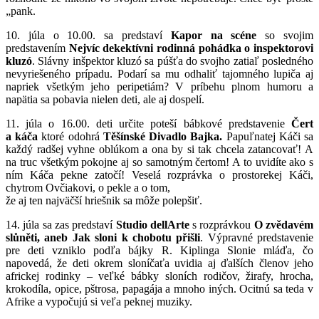
„pank.
10. júla o 10.00. sa predstaví
Kapor na scéne
so svojim
predstavením
Nejvíc dekektívni rodinná pohádka o inspektorovi
kluzó
. Slávny inšpektor kluzó sa púšťa do svojho zatiaľ posledného
nevyriešeného prípadu. Podarí sa mu odhaliť tajomného lupiča aj
napriek všetkým jeho peripetiám? V príbehu plnom humoru a
napätia sa pobavia nielen deti, ale aj dospelí.
11. júla o 16.00. deti určite poteší bábkové predstavenie
Čert
a káča
ktoré odohrá
Těšínské Divadlo Bajka.
Papuľnatej Káči sa
každý radšej vyhne oblúkom a ona by si tak chcela zatancovať! A
na truc všetkým pokojne aj so samotným čertom! A to uvidíte ako s
ním Káča pekne zatočí! Veselá rozprávka o prostorekej Káči,
chytrom Ovčiakovi, o pekle a o tom,
že aj ten najväčší hriešnik sa môže polepšiť.
14. júla sa zas predstaví
Studio dellArte
s rozprávkou
O zvědavém
slůněti, aneb Jak sloni k chobotu přišli
. Výpravné predstavenie
pre deti vzniklo podľa bájky R. Kiplinga Slonie mláďa, čo
napovedá, že deti okrem sloníčaťa uvidia aj ďalších členov jeho
africkej rodinky – veľké bábky sloních rodičov, žirafy, hrocha,
krokodíla, opice, pštrosa, papagája a mnoho iných. Ocitnú sa teda v
Afrike a vypočujú si veľa peknej muziky.