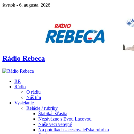
štvrtok - 6. augusta, 2026
Rádio Rebeca
RR
Rádio
O rádiu
Náš tím
Vysielanie
Relácie / rubriky
Šlabikár šťastia
Nezáväzne s Evou Lacovou
Naše veci verejné
Na potulkách – cestovateľská rubrika