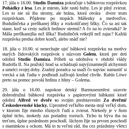
17. júla o 16.00.
Studio Damúza
pokračuje s bábkovou rozprávkou
Pohádky z lesa
. Les je miesto, kde rastú huby. Les je plný zvierat.
Les to nie sú iba stromy, ale brána, ktorá otvára dvere trom
rozprávkam. Pôjdeme po stopách Mášenky a medveďov,
Budulínčeka a prefíkanej líšky a rozkotúľanej šišky. Čo sa asi tak
stane, keď sa cesty našich hrdinov stretnú? A čo na to zvieratká? Je
Máša prefíkanejšia než líška? Budulínček vrtkejší než zajac? Každá
rozprávka predsa dobre končí, alebo snáď nie?
18. júla o 10.00. si nenechajte ujsť bábkovú rozprávku na motívy
starých židovských rozprávok s názvom
Golem
, ktorú pre deti
odohrá
Studio Damúza
. Príbeh sa odohráva v období vlády
Rudolfa II. Na pražský hrad sa schádzajú najvýznamnejší alchymisti
a umelci svojej doby. Zradný poradca sa snaží čo najviac namastiť si
vrecká a tak ľudia v podhradí zažívajú krušné chvíle. Rabín Löwe
preto na pomoc povolá hrdinu z hliny – Golema.
29. júla o 16.00. napokon detský Barmuseumfest uzavrie
dobrodružná bábková rozprávka s papierovými bábkami ktoré
odohrá
Alfred ve dvoře s
o svojim predstavením
Za dveřmi/
Československé klacky.
Uprostred veľkého mesta stojí veľký dom,
v ktorom žije mnoho rôznych ľudí a zvierat. Niekedy je v ňom
úplné ticho, inokedy zas poriadny rozruch. Ticho tu býva iba na
treťom, úplne poslednom poschodí. Jáchym žije na prvom poschodí
s maminkou a ockom. Má to tu veľmi rád, iba cez prázdniny všetci