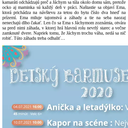
kamaráti odchádzajú preč a Jáchym sa túla okolo domu sám, pretože
ocko aj maminka sú každý deň v práci. Naštastie sa objaví Ema,
ktorá prichádza na návštevu za tetou do bytu číslo dva hneď na
prízemí. Ema miluje tajomstvá a záhady a tie na seba naozaj
nenechajú dlho čakať. Len čo sa Ema s Jáchymom zoznámia, otvára
sa pred nimi záhada, v ktorej hrá hlavnú rolu nevrlý starec a večne
zamknuté dvere. Napriek tomu, že Jáchym trochu váha, nedá sa nič
robiť. Túto záhadu treba odhaliť…