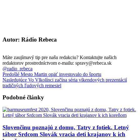
Autor: Rádio Rebeca
Máte zaujímavý tip pre našu redakciu? Kontaktujte našich
redaktorov prostredníctvom e-mailu: spravy@rebeca.sk
@radio_rebeca
Predošlé
Mesto Martin opäť investovalo do športu
Nasledujúce
Vo Vlkolínci začína séria víkendových prezentácií
tradičných ľudových remesiel
Podobné články
Slovenčinu poznajú z domu, Tatry z fotiek. Letný
tábor Srdcom Slovák vracia deti krajanov k ich