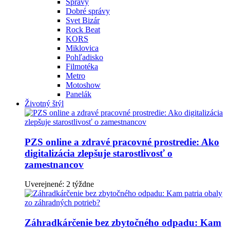
Správy
Dobré správy
Svet Bizár
Rock Beat
KORS
Miklovica
Pohľadisko
Filmotéka
Metro
Motoshow
Panelák
Životný štýl
PZS online a zdravé pracovné prostredie: Ako
digitalizácia zlepšuje starostlivosť o
zamestnancov
Uverejnené: 2 týždne
Záhradkárčenie bez zbytočného odpadu: Kam