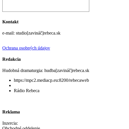
Kontakt
e-mail: studio[zavináč]rebeca.sk
Ochrana osobných údajov
Redakcia
Hudobná dramaturgia: hudba[zavináč]rebeca.sk
https://mpc2.mediacp.eu:8200/rebecaweb
Rádio Rebeca
Reklama
Inzercia:
Obchodné oddelenie