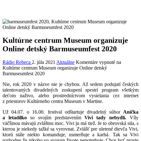
Kultúrne centrum Museum organizuje
Online detský Barmuseumfest 2020
Rádio Rebeca
2. júla 2021
Aktuálne
Komentáre vypnuté
na
Kultúrne centrum Museum organizuje Online detský
Barmuseumfest 2020
Nie, rok 2020 v názve nie je chybou. Až sedem podujatí českých
talentovaných divadelných zoskupení spestrí program všetkým
deťom naživo, alebo prostredníctvom vysielania cez internet
z priestorov Kultúrneho centra Museum v Martine.
Už 04.07. o 16.00. festival odštartuje divadelný súbor
Anička
a letadílko
so svojím predstavením
Vivi tady nebydlí.
Víly
väčšinou mávajú zvláštnu moc. Vivi ju má tiež. Je to obrovská sila, s
kterou je niekedy tažké sa vyrovnat. Zvlášť pre uletené dievča Vivi,
ktorú stále niekto komanduje, usmerňuje a karhá. Tak sa Vivi
rozhodne že nikoho vo svojom živote nepotrebuje. Chce byť proste