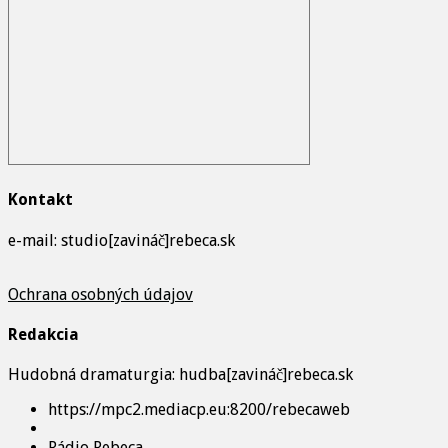
Kontakt
e-mail: studio[zavináč]rebeca.sk
Ochrana osobných údajov
Redakcia
Hudobná dramaturgia: hudba[zavináč]rebeca.sk
https://mpc2.mediacp.eu:8200/rebecaweb
Rádio Rebeca