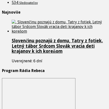
534
Sledovateľov
Najnovšie
Slovenčinu poznajú z domu, Tatry z fotiek.
Letný tábor Srdcom Slovák vracia deti
krajanov k ich koreňom
Uverejnené: 6 dní
Program Rádia Rebeca