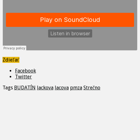
Zdieľať
Facebook
Twitter
Tags
BUDATÍN
lackova
lacova
pmza
Strečno