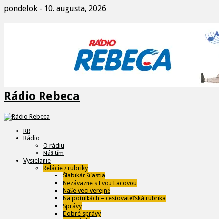
pondelok - 10. augusta, 2026
Rádio Rebeca
RR
Rádio
O rádiu
Náš tím
Vysielanie
Relácie / rubriky
Šlabikár šťastia
Nezáväzne s Evou Lacovou
Naše veci verejné
Na potulkách – cestovateľská rubrika
Správy
Dobré správy