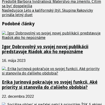
Predošlé
Barbora Švidraňová: Materstvo ma zmenilo. Cítim
sa byť dospelejšia
Nasledujúce
Leto a kalifornský štýl. Skupina Rakovicky
prináša letný duet
Podobné články
Igor Dobrovolný vo svojej novej publikácii
predstavuje Riadok ako ho nepoznáme
16. mája 2023
Erika Jurinová pokračuje vo svojej funkcii. Aké
priority si stanovila do ďalšieho obdobia?
22. decembra 2022