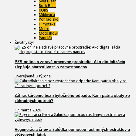
Svet Bizár
Rock Beat
KORS
Miklovica
Pohľadisko
Filmotéka
Metro
Motoshow
Panelák
Životný štýl
PZS online a zdravé pracovné prostredie: Ako digitalizácia
zlepšuje starostlivosť o zamestnancov
Uverejnené: 3 týždne
Záhradkárčenie bez zbytočného odpadu: Kam patria obaly zo
záhradných potrieb?
17. marca 2026
Regenerácia čriev a žalúdka pomocou rastlinných extraktov a
výživových látok