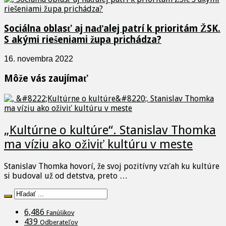
Sociálna oblasť aj naďalej patrí k prioritám ŽSK.
S akými riešeniami župa prichádza?
16. novembra 2022
Môže vás zaujímať
„Kultúrne o kultúre“. Stanislav Thomka
ma víziu ako oživiť kultúru v meste
Stanislav Thomka hovorí, že svoj pozitívny vzťah ku kultúre
si budoval už od detstva, preto …
6,486
Fanúšikov
439
Odberateľov