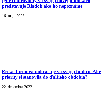
Igor Dobrovolný vo svojej novej publikácii
predstavuje Riadok ako ho nepoznáme
16. mája 2023
Erika Jurinová pokračuje vo svojej funkcii. Aké
priority si stanovila do ďalšieho obdobia?
22. decembra 2022