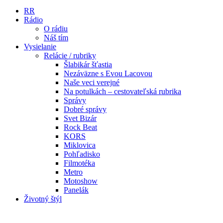
RR
Rádio
O rádiu
Náš tím
Vysielanie
Relácie / rubriky
Šlabikár šťastia
Nezáväzne s Evou Lacovou
Naše veci verejné
Na potulkách – cestovateľská rubrika
Správy
Dobré správy
Svet Bizár
Rock Beat
KORS
Miklovica
Pohľadisko
Filmotéka
Metro
Motoshow
Panelák
Životný štýl