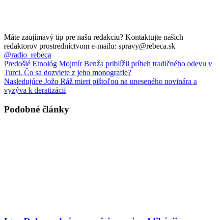
Máte zaujímavý tip pre našu redakciu? Kontaktujte našich
redaktorov prostredníctvom e-mailu: spravy@rebeca.sk
@radio_rebeca
Predošlé
Etnológ Mojmír Benža priblížil príbeh tradičného odevu v
Turci. Čo sa dozviete z jeho monografie?
Nasledujúce
Jožo Ráž mieri pištoľou na uneseného novinára a
vyzýva k deratizácii
Podobné články