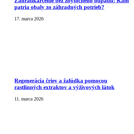
Záhradkárčenie bez zbytočného odpadu: Kam
patria obaly zo záhradných potrieb?
17. marca 2026
Regenerácia čriev a žalúdka pomocou
rastlinných extraktov a výživových látok
11. marca 2026