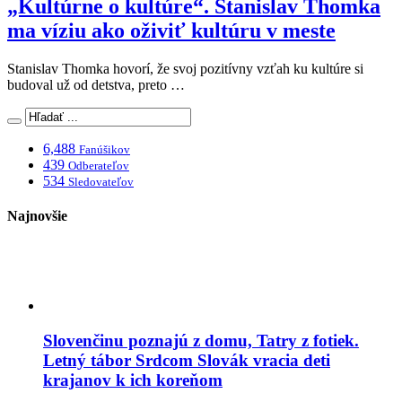
„Kultúrne o kultúre“. Stanislav Thomka
ma víziu ako oživiť kultúru v meste
Stanislav Thomka hovorí, že svoj pozitívny vzťah ku kultúre si
budoval už od detstva, preto …
6,488
Fanúšikov
439
Odberateľov
534
Sledovateľov
Najnovšie
Slovenčinu poznajú z domu, Tatry z fotiek.
Letný tábor Srdcom Slovák vracia deti
krajanov k ich koreňom