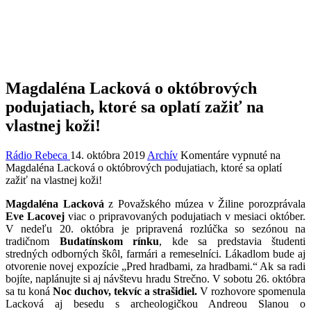
Magdaléna Lacková o októbrových
podujatiach, ktoré sa oplatí zažiť na
vlastnej koži!
Rádio Rebeca
14. októbra 2019
Archív
Komentáre vypnuté
na
Magdaléna Lacková o októbrových podujatiach, ktoré sa oplatí
zažiť na vlastnej koži!
Magdaléna Lacková
z Považského múzea v Žiline porozprávala
Eve Lacovej
viac o pripravovaných podujatiach v mesiaci október.
V nedeľu 20. októbra je pripravená rozlúčka so sezónou na
tradičnom
Budatínskom rínku
, kde sa predstavia študenti
stredných odborných škôl, farmári a remeselníci. Lákadlom bude aj
otvorenie novej expozície „Pred hradbami, za hradbami.“ Ak sa radi
bojíte, naplánujte si aj návštevu hradu Strečno. V sobotu 26. októbra
sa tu koná
Noc duchov, tekvíc a strašidiel.
V rozhovore spomenula
Lacková aj besedu s archeologičkou Andreou Slanou o