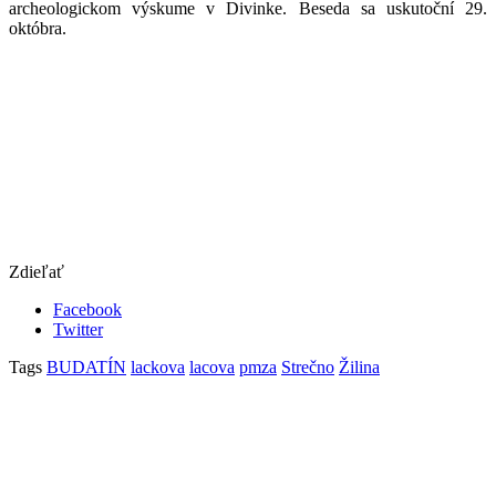
archeologickom výskume v Divinke. Beseda sa uskutoční 29.
októbra.
Zdieľať
Facebook
Twitter
Tags
BUDATÍN
lackova
lacova
pmza
Strečno
Žilina