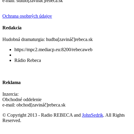
e-mail: studio[zavináč]rebeca.sk
Ochrana osobných údajov
Redakcia
Hudobná dramaturgia: hudba[zavináč]rebeca.sk
https://mpc2.mediacp.eu:8200/rebecaweb
Rádio Rebeca
Reklama
Inzercia:
Obchodné oddelenie
e-mail: obchod[zavináč]rebeca.sk
© Copyright 2013 - Radio REBECA and
JohnSedrik
. All Rights
Reserved.