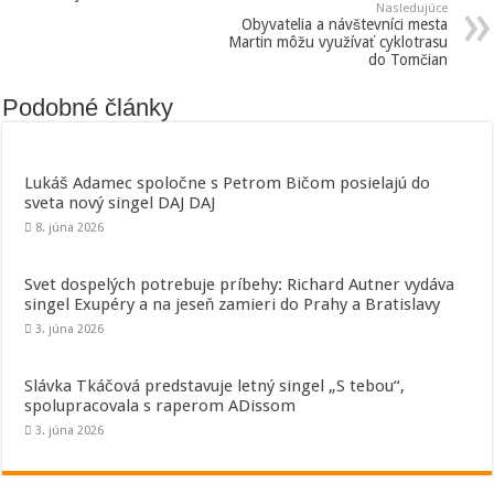
Nasledujúce
Obyvatelia a návštevníci mesta
Martin môžu využívať cyklotrasu
do Tomčian
Podobné články
Lukáš Adamec spoločne s Petrom Bičom posielajú do
sveta nový singel DAJ DAJ
8. júna 2026
Svet dospelých potrebuje príbehy: Richard Autner vydáva
singel Exupéry a na jeseň zamieri do Prahy a Bratislavy
3. júna 2026
Slávka Tkáčová predstavuje letný singel „S tebou“,
spolupracovala s raperom ADissom
3. júna 2026