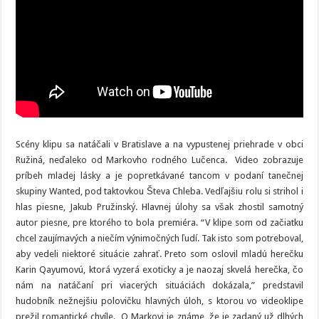
Scény klipu sa natáčali v Bratislave a na vypustenej priehrade v obci
Ružiná, neďaleko od Markovho rodného Lučenca. Video zobrazuje
príbeh mladej lásky a je popretkávané tancom v podaní tanečnej
skupiny Wanted, pod taktovkou Števa Chleba. Vedľajšiu rolu si strihol i
hlas piesne, Jakub Pružinský. Hlavnej úlohy sa však zhostil samotný
autor piesne, pre ktorého to bola premiéra. “V klipe som od začiatku
chcel zaujímavých a niečím výnimočných ľudí. Tak isto som potreboval,
aby vedeli niektoré situácie zahrať. Preto som oslovil mladú herečku
Karin Qayumovú, ktorá vyzerá exoticky a je naozaj skvelá herečka, čo
nám na natáčaní pri viacerých situáciách dokázala,” predstavil
hudobník nežnejšiu polovičku hlavných úloh, s ktorou vo videoklipe
prežil romantické chvíle. O Markovi je známe, že je zadaný už dlhých