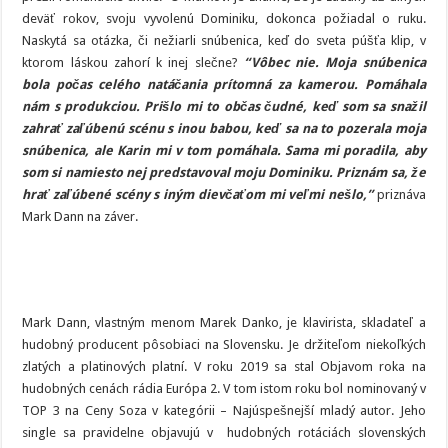
deväť rokov, svoju vyvolenú Dominiku, dokonca požiadal o ruku.
Naskytá sa otázka, či nežiarli snúbenica, keď do sveta púšťa klip, v
ktorom láskou zahorí k inej slečne?
“Vôbec nie. Moja snúbenica
bola počas celého natáčania prítomná za kamerou. Pomáhala
nám s produkciou. Prišlo mi to občas čudné, keď som sa snažil
zahrať zaľúbenú scénu s inou babou, keď sa na to pozerala moja
snúbenica, ale Karin mi v tom pomáhala. Sama mi poradila, aby
som si namiesto nej predstavoval moju Dominiku. Priznám sa, že
hrať zaľúbené scény s iným dievčaťom mi veľmi nešlo,”
priznáva
Mark Dann na záver.
Mark Dann, vlastným menom Marek Danko, je klavirista, skladateľ a
hudobný producent pôsobiaci na Slovensku. Je držiteľom niekoľkých
zlatých a platinových platní. V roku 2019 sa stal Objavom roka na
hudobných cenách rádia Európa 2. V tom istom roku bol nominovaný v
TOP 3 na Ceny Soza v kategórii – Najúspešnejší mladý autor. Jeho
single sa pravidelne objavujú v hudobných rotáciách slovenských