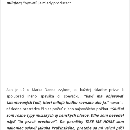
milujem,”
vysvetľuje mladý producent.
Ako je už u Marka Danna zvykom, ku každej skladbe prizve k
spolupráci iného speváka či speváčku.
“Baví ma objavovať
talentovaných ľudí, ktorí milujú hudbu rovnako ako ja,”
hovorí a
následne prezrádza čí hlas počuť z jeho najnovšieho počinu.
“Skúšal
som rôzne typy mužských aj ženských hlasov. Dlho som nevedel
nájsť “to pravé orechové”. Do pesničky TAKE ME HOME som
nakoniec oslovil Jakuba Pružinského, pretože sa mi veľmi páči