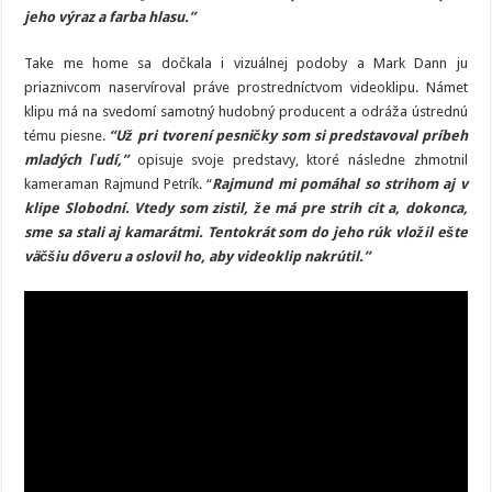
jeho výraz a farba hlasu.”
Take me home sa dočkala i vizuálnej podoby a Mark Dann ju
priaznivcom naservíroval práve prostredníctvom videoklipu. Námet
klipu má na svedomí samotný hudobný producent a odráža ústrednú
tému piesne.
“Už pri tvorení pesničky som si predstavoval príbeh
mladých ľudí,”
opisuje svoje predstavy, ktoré následne zhmotnil
kameraman Rajmund Petrík. “
Rajmund mi pomáhal so strihom aj v
klipe Slobodní. Vtedy som zistil, že má pre strih cit a, dokonca,
sme sa stali aj kamarátmi. Tentokrát som do jeho rúk vložil ešte
väčšiu dôveru a oslovil ho, aby videoklip nakrútil.”