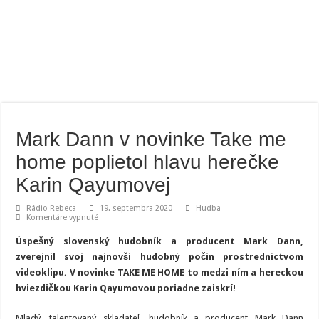
Mark Dann v novinke Take me
home poplietol hlavu herečke
Karin Qayumovej
Rádio Rebeca
19. septembra 2020
Hudba
na
Komentáre vypnuté
Mark
Dann
Úspešný slovenský hudobník a producent Mark Dann,
v
novinke
zverejnil svoj najnovší hudobný počin prostredníctvom
Take
videoklipu. V novinke TAKE ME HOME to medzi ním a hereckou
me
home
hviezdičkou Karin Qayumovou poriadne zaiskrí!
poplietol
hlavu
herečke
Mladý, talentovaný skladateľ, hudobník a producent Mark Dann
Karin