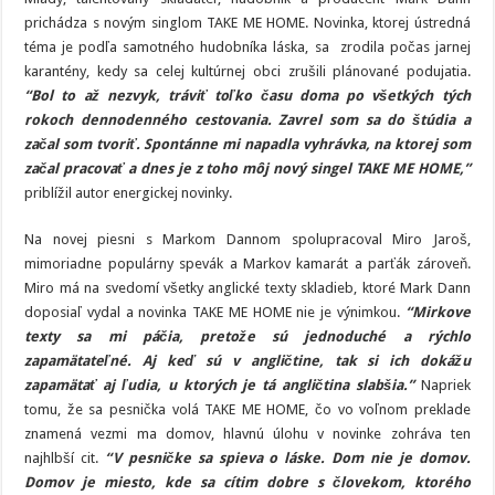
Qayumovej
prichádza s novým singlom TAKE ME HOME. Novinka, ktorej ústredná
téma je podľa samotného hudobníka láska, sa zrodila počas jarnej
karantény, kedy sa celej kultúrnej obci zrušili plánované podujatia.
“Bol to až nezvyk, tráviť toľko času doma po všetkých tých
rokoch dennodenného cestovania. Zavrel som sa do štúdia a
začal som tvoriť. Spontánne mi napadla vyhrávka, na ktorej som
začal pracovať a dnes je z toho môj nový singel TAKE ME HOME,”
priblížil autor energickej novinky.
Na novej piesni s Markom Dannom spolupracoval Miro Jaroš,
mimoriadne populárny spevák a Markov kamarát a parťák zároveň.
Miro má na svedomí všetky anglické texty skladieb, ktoré Mark Dann
doposiaľ vydal a novinka TAKE ME HOME nie je výnimkou.
“Mirkove
texty sa mi páčia, pretože sú jednoduché a rýchlo
zapamätateľné. Aj keď sú v angličtine, tak si ich dokážu
zapamätať aj ľudia, u ktorých je tá angličtina slabšia.”
Napriek
tomu, že sa pesnička volá TAKE ME HOME, čo vo voľnom preklade
znamená vezmi ma domov, hlavnú úlohu v novinke zohráva ten
najhlbší cit.
“V pesničke sa spieva o láske. Dom nie je domov.
Domov je miesto, kde sa cítim dobre s človekom, ktorého