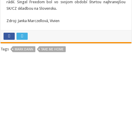
rádií. Singel Freedom bol vo svojom období štvrtou najhranejšou
SK/CZ skladbou na Slovensku.
Zdroj: Janka Marczellová, Vivien
Tags
MARK DANN
TAKE ME HOME