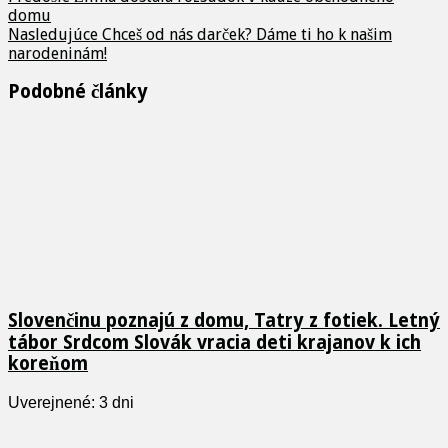
domu
Nasledujúce
Chceš od nás darček? Dáme ti ho k našim
narodeninám!
Podobné články
Slovenčinu poznajú z domu, Tatry z fotiek. Letný
tábor Srdcom Slovák vracia deti krajanov k ich
koreňom
Uverejnené: 3 dni