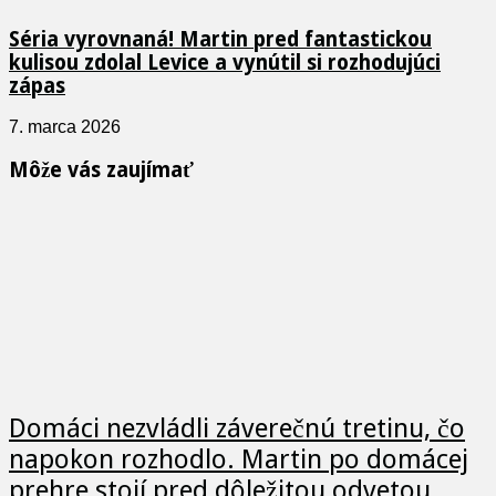
Séria vyrovnaná! Martin pred fantastickou
kulisou zdolal Levice a vynútil si rozhodujúci
zápas
7. marca 2026
Môže vás zaujímať
Domáci nezvládli záverečnú tretinu, čo
napokon rozhodlo. Martin po domácej
prehre stojí pred dôležitou odvetou