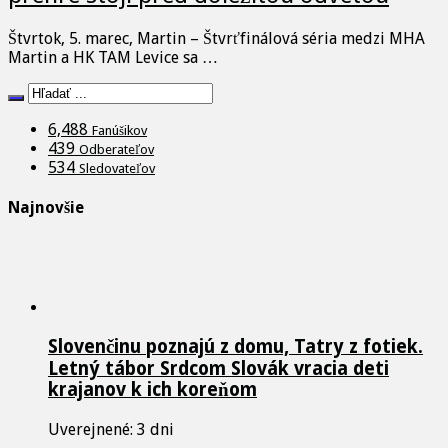
Štvrtok, 5. marec, Martin – Štvrťfinálová séria medzi MHA
Martin a HK TAM Levice sa …
6,488
Fanúšikov
439
Odberateľov
534
Sledovateľov
Najnovšie
Slovenčinu poznajú z domu, Tatry z fotiek.
Letný tábor Srdcom Slovák vracia deti
krajanov k ich koreňom
Uverejnené: 3 dni