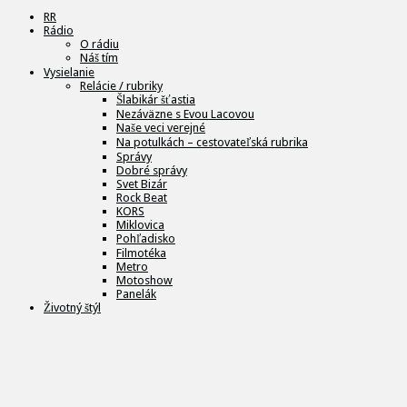
RR
Rádio
O rádiu
Náš tím
Vysielanie
Relácie / rubriky
Šlabikár šťastia
Nezáväzne s Evou Lacovou
Naše veci verejné
Na potulkách – cestovateľská rubrika
Správy
Dobré správy
Svet Bizár
Rock Beat
KORS
Miklovica
Pohľadisko
Filmotéka
Metro
Motoshow
Panelák
Životný štýl