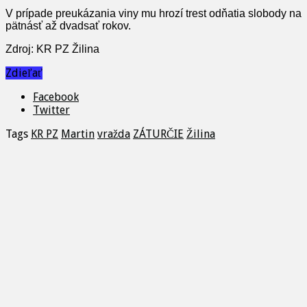
V prípade preukázania viny mu hrozí trest odňatia slobody na
pätnásť až dvadsať rokov.
Zdroj: KR PZ Žilina
Zdieľať
Facebook
Twitter
Tags
KR PZ
Martin
vražda
ZÁTURČIE
Žilina