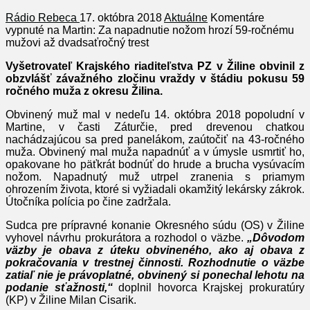
Rádio Rebeca
17. októbra 2018
Aktuálne
Komentáre
vypnuté
na Martin: Za napadnutie nožom hrozí 59-ročnému
mužovi až dvadsaťročný trest
Vyšetrovateľ Krajského riaditeľstva PZ v Žiline obvinil z
obzvlášť závažného zločinu vraždy v štádiu pokusu 59
ročného muža z okresu Žilina.
Obvinený muž mal v nedeľu 14. októbra 2018 popoludní v
Martine, v časti Záturčie, pred drevenou chatkou
nachádzajúcou sa pred panelákom, zaútočiť na 43-ročného
muža. Obvinený mal muža napadnúť a v úmysle usmrtiť ho,
opakovane ho päťkrát bodnúť do hrude a brucha vysúvacím
nožom. Napadnutý muž utrpel zranenia s priamym
ohrozením života, ktoré si vyžiadali okamžitý lekársky zákrok.
Útočníka polícia po čine zadržala.
Sudca pre prípravné konanie Okresného súdu (OS) v Žiline
vyhovel návrhu prokurátora a rozhodol o väzbe.
„Dôvodom
väzby je obava z úteku obvineného, ako aj obava z
pokračovania v trestnej činnosti. Rozhodnutie o väzbe
zatiaľ nie je právoplatné, obvinený si ponechal lehotu na
podanie sťažnosti,“
doplnil hovorca Krajskej prokuratúry
(KP) v Žiline Milan Cisarik.