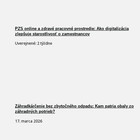
PZS online a zdravé pracovné prostredie: Ako digitalizácia
zlepšuje starostlivosť o zamestnancov
Uverejnené: 2 týždne
Záhradkárčenie bez zbytočného odpadu: Kam patria obaly zo
záhradných potrieb?
17. marca 2026