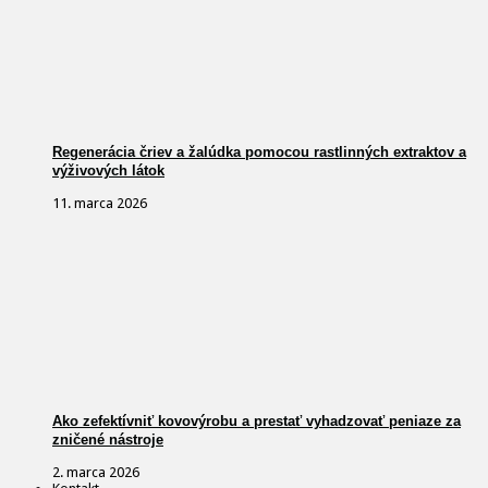
Regenerácia čriev a žalúdka pomocou rastlinných extraktov a
výživových látok
11. marca 2026
Ako zefektívniť kovovýrobu a prestať vyhadzovať peniaze za
zničené nástroje
2. marca 2026