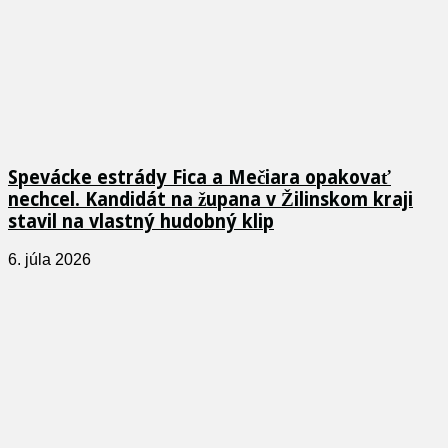
Spevácke estrády Fica a Mečiara opakovať
nechcel. Kandidát na župana v Žilinskom kraji
stavil na vlastný hudobný klip
6. júla 2026