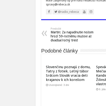
Máte zaujímavý tip pre našu redakciu? Kontak
spravy@rebeca.sk
@radio_rebeca
Predošlé
Martin: Za napadnutie nožom
hrozí 59-ročnému mužovi až
dvadsaťročný trest
Podobné články
Slovenčinu poznajú z domu,
Spevá
Tatry z fotiek. Letný tábor
Mečia
Srdcom Slovák vracia deti
Kandi
krajanov k ich koreňom
Žilins
vlast
Uverejnené: 3 dni
6. júl