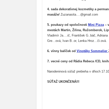
4. sada dekoratívnej kozmetiky a permane
masáže/
Zuzanasita….@gmail.com
5. poukazy od spoločnosti
Mini Pizza
– v
mestách Martin, Žilina, Ružomberok, Li
Vladimír Ja….ič, František G..báč, Adrian
Gre…ová, Ivan B..or, Lenka Hroz…či.ová.
6. vínny balíček od
Vinotéky Sommelier
7. vecné ceny od Rádia Rebeca /CD, kniha
Narodeninová súťaž prebieha v dňoch 17.10
SÚŤAŽ UKONČENÁ!!!