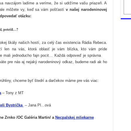
k
sa navzájom ladíme a veríme, že si udržíme vašu priazeň. A
našim
ť ale môžete vy, keď sa vám pošťastí
narodeninám!
v našej narodeninovej
zodpovedať otázku:
l, potešil…?
okej škály našich hostí, za celý čas existencia Rádia Rebeca.
í len na vás, ktorá oblasť je vám blízka, kto vám príde
ste mali jednoducho fajn pocit… Každá odpoveď je správna
áte pre nás aj nejaký narodeninový odkaz, budeme radi ak ho
úhliny, chceme byť štedrí a darčekov máme pre vás viac:
a
– Tony z MT
eli Bystrička
– Jana Pl…ová
ne Zrnko /OC Galéria Martin/ a
Necpalskej mliekarne