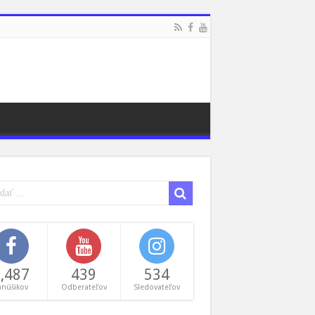
,487
439
534
anúšikov
Odberateľov
Sledovateľov