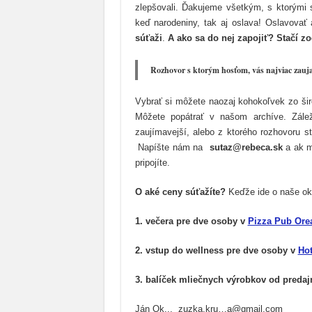
zlepšovali. Ďakujeme všetkým, s ktorými 
keď narodeniny, tak aj oslava! Oslavova
súťaži
.
A ako sa do nej zapojiť? Stačí 
Rozhovor s ktorým hosťom, vás najviac zauja
Vybrať si môžete naozaj kohokoľvek zo šir
Môžete popátrať v našom archíve. Zálež
zaujímavejší, alebo z ktorého rozhovoru 
Napíšte nám na
sutaz@rebeca.sk
a ak m
pripojíte.
O aké ceny súťažíte?
Keďže ide o naše okr
1. večera pre dve osoby v
Pizza Pub Ore
2. vstup do wellness pre dve osoby v
Hot
3. balíček mliečnych výrobkov od predaj
Ján Ok.., zuzka.kru…a@gmail.com