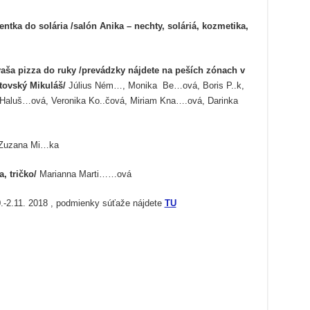
ntka do solária /salón Anika – nechty, soláriá, kozmetika,
aša pizza do ruky /prevádzky nájdete na peších zónach v
ptovský Mikuláš/
Július Ném…, Monika Be…ová, Boris P..k,
a Haluš…ová, Veronika Ko..čová, Miriam Kna….ová, Darinka
Zuzana Mi…ka
, tričko/
Marianna Marti……ová
.-2.11. 2018 , podmienky súťaže nájdete
TU