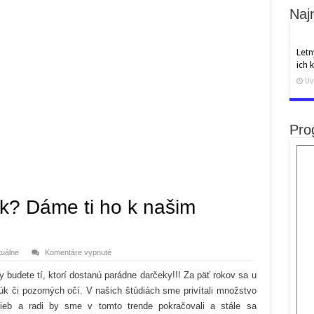
Naj
Letn
ich
Uv
Pro
k? Dáme ti ho k našim
na
tuálne
Komentáre vypnuté
Chceš
od
 budete tí, ktorí dostanú parádne darčeky!!! Za päť rokov sa u
nás
darček?
rúk či pozorných očí. V našich štúdiách sme privítali množstvo
Dáme
ti
adieb a radi by sme v tomto trende pokračovali a stále sa
ho