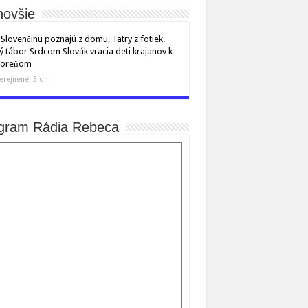
novšie
Slovenčinu poznajú z domu, Tatry z fotiek.
ý tábor Srdcom Slovák vracia deti krajanov k
 koreňom
erejnené: 3 dni
gram Rádia Rebeca