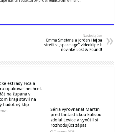
tujte našich redaktorov prostredníctvom e-mailu:
Nasledujúce
Emma Smetana a Jordan Haj sa
stretli v „space age“ videoklipe k
novinke Lost & Found!
cke estrády Fica a
ra opakovať nechcel.
dát na župana v
kom kraji stavil na
ný hudobný klip
Séria vyrovnaná! Martin
a 2026
pred fantastickou kulisou
zdolal Levice a vynútil si
rozhodujúci zápas
7. marca 2026