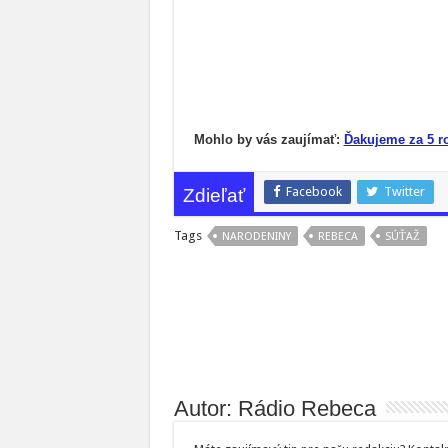
Mohlo by vás zaujímať:
Ďakujeme za 5 r
Facebook
Twitter
Zdieľať
Tags
NARODENINY
REBECA
SÚŤAŽ
Autor: Rádio Rebeca