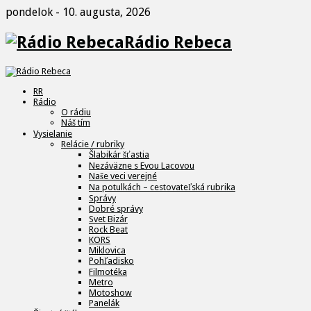
pondelok - 10. augusta, 2026
Rádio Rebeca
RR
Rádio
O rádiu
Náš tím
Vysielanie
Relácie / rubriky
Šlabikár šťastia
Nezáväzne s Evou Lacovou
Naše veci verejné
Na potulkách – cestovateľská rubrika
Správy
Dobré správy
Svet Bizár
Rock Beat
KORS
Miklovica
Pohľadisko
Filmotéka
Metro
Motoshow
Panelák