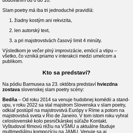
bodovaním od 0 do 10.
Slam poetry má iba tri jednoduché pravidlá:
žiadny kostým ani rekvizita,
len autorský text,
a pri majstrovstvách časový limit 4 minúty.
Výsledkom je večer plný improvizácie, emócií a vtipu –
všetko, čo vzniká priamo v interakcii medzi umelcom a
publikom.
Kto sa predstaví?
Na pódiu Barmusea sa 23. októbra predstaví
hviezdna
zostava
slovenskej slam poetry scény:
Bedňa
– Od roku 2014 sa venuje hudobnej komédii a stand-
upu, v roku 2022 sa stal majstrom Slovenska v slam poetry,
odkiaľ postúpil na majstrovstvá Európy v Ríme a potom na
majstrovstvá sveta v Rio de Janeiro. V tom istom roku vyhral
celoslovenské kolo pesničkárskej súťaže Kontakt.
Vyštudoval filmovú réžiu na VŠMU a aktuálne študuje
multimediálnu kompozíciu na JAMU. Venuje sa aj