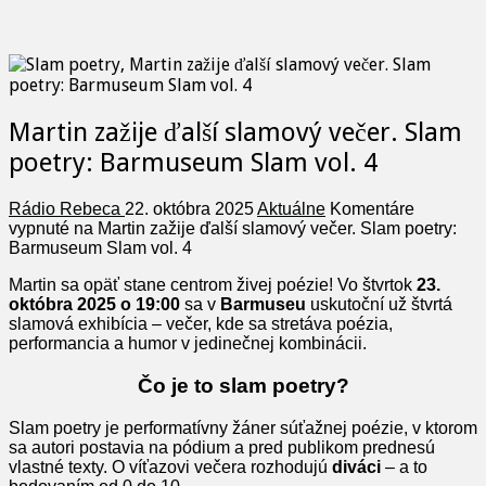
Martin zažije ďalší slamový večer. Slam
poetry: Barmuseum Slam vol. 4
Rádio Rebeca
22. októbra 2025
Aktuálne
Komentáre
vypnuté
na Martin zažije ďalší slamový večer. Slam poetry:
Barmuseum Slam vol. 4
Martin sa opäť stane centrom živej poézie! Vo štvrtok
23.
októbra 2025 o 19:00
sa v
Barmuseu
uskutoční už štvrtá
slamová exhibícia – večer, kde sa stretáva poézia,
performancia a humor v jedinečnej kombinácii.
Čo je to slam poetry?
Slam poetry je performatívny žáner súťažnej poézie, v ktorom
sa autori postavia na pódium a pred publikom prednesú
vlastné texty. O víťazovi večera rozhodujú
diváci
– a to