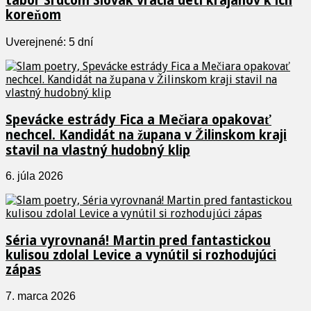
tábor Srdcom Slovák vracia deti krajanov k ich
koreňom
Uverejnené: 5 dní
Spevácke estrády Fica a Mečiara opakovať
nechcel. Kandidát na župana v Žilinskom kraji
stavil na vlastný hudobný klip
6. júla 2026
Séria vyrovnaná! Martin pred fantastickou
kulisou zdolal Levice a vynútil si rozhodujúci
zápas
7. marca 2026