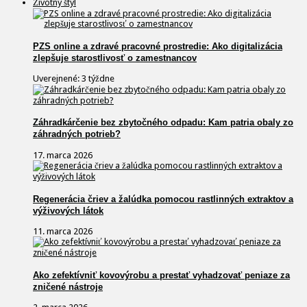
Životný štýl
PZS online a zdravé pracovné prostredie: Ako digitalizácia
zlepšuje starostlivosť o zamestnancov
Uverejnené: 3 týždne
Záhradkárčenie bez zbytočného odpadu: Kam patria obaly zo
záhradných potrieb?
17. marca 2026
Regenerácia čriev a žalúdka pomocou rastlinných extraktov a
výživových látok
11. marca 2026
Ako zefektívniť kovovýrobu a prestať vyhadzovať peniaze za
zničené nástroje