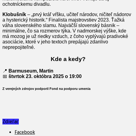
ochotníckemu divadlu.
Klobušník
– „prvý kráľ vŕšku, učiteľ národov, ničiteľ nádorov
a hysterický historik.“ Finalista majstrovstiev 2023. Ťažká
váha slovenského slamu. Najväčší slovenský básnik –
minimálne, čo sa rozmerov týka. V nadmorskej výške, kde
má mozog je už riedky vzduch, z čoho vyplývajú pradivoké
asociácie, ktoré v jeho textoch prepájajú zdanlivo
neprepojiteľné.
Kde a kedy?
📍
Barmuseum, Martin
📅
štvrtok 23. októbra 2025 o 19:00
Z verejných zdrojov podporil Fond na podporu umenia
Zdieľať
Facebook