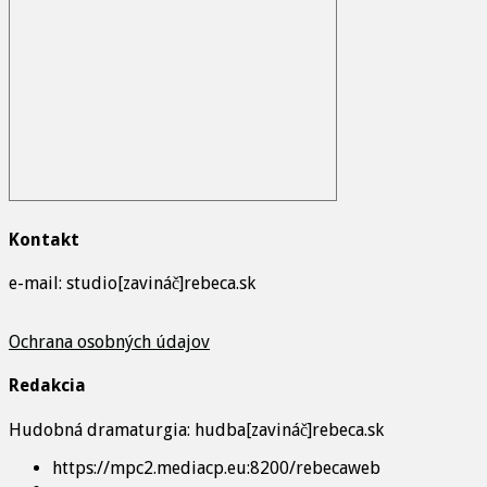
Kontakt
e-mail: studio[zavináč]rebeca.sk
Ochrana osobných údajov
Redakcia
Hudobná dramaturgia: hudba[zavináč]rebeca.sk
https://mpc2.mediacp.eu:8200/rebecaweb