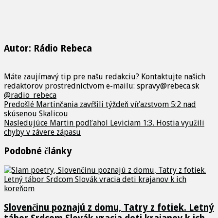
Autor: Rádio Rebeca
Máte zaujímavý tip pre našu redakciu? Kontaktujte našich
redaktorov prostredníctvom e-mailu: spravy@rebeca.sk
@radio_rebeca
Predošlé
Martinčania zavŕšili týždeň víťazstvom 5:2 nad
skúsenou Skalicou
Nasledujúce
Martin podľahol Leviciam 1:3. Hostia využili
chyby v závere zápasu
Podobné články
Slovenčinu poznajú z domu, Tatry z fotiek. Letný