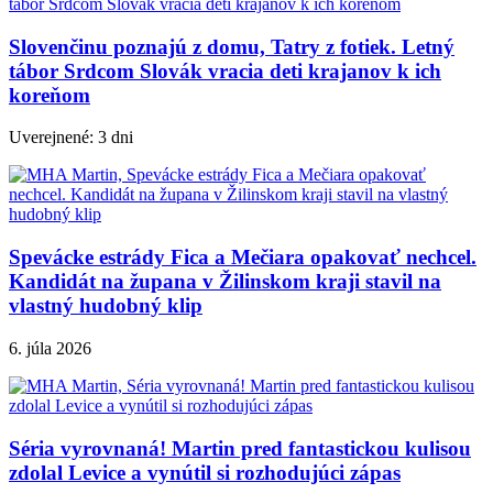
Slovenčinu poznajú z domu, Tatry z fotiek. Letný
tábor Srdcom Slovák vracia deti krajanov k ich
koreňom
Uverejnené: 3 dni
Spevácke estrády Fica a Mečiara opakovať nechcel.
Kandidát na župana v Žilinskom kraji stavil na
vlastný hudobný klip
6. júla 2026
Séria vyrovnaná! Martin pred fantastickou kulisou
zdolal Levice a vynútil si rozhodujúci zápas