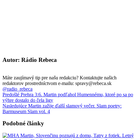
Autor: Rádio Rebeca
Máte zaujímavý tip pre našu redakciu? Kontaktujte našich
redaktorov prostredníctvom e-mailu: spravy@rebeca.sk
@radio_rebeca
Predošlé
Prehra 3:6. Martin podľahol Humennému, ktoré po sa po
výhre dostalo do čela ligy
Nasledujúce
Martin zažije ďalší slamový večer. Slam poetry:
Barmuseum Slam vol. 4
Podobné články