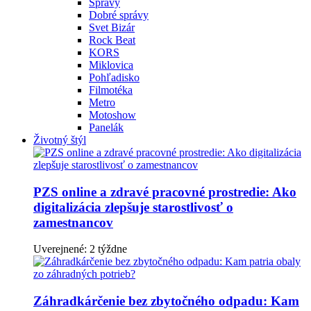
Správy
Dobré správy
Svet Bizár
Rock Beat
KORS
Miklovica
Pohľadisko
Filmotéka
Metro
Motoshow
Panelák
Životný štýl
PZS online a zdravé pracovné prostredie: Ako
digitalizácia zlepšuje starostlivosť o
zamestnancov
Uverejnené: 2 týždne
Záhradkárčenie bez zbytočného odpadu: Kam