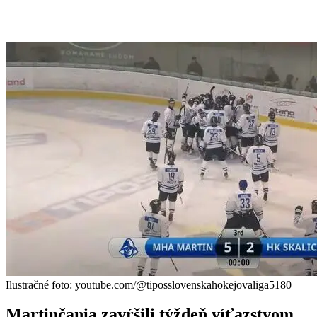
Ilustračné foto: youtube.com/@tiposslovenskahokejovaliga5180
Martinčania zavŕšili týždeň víťazstvom