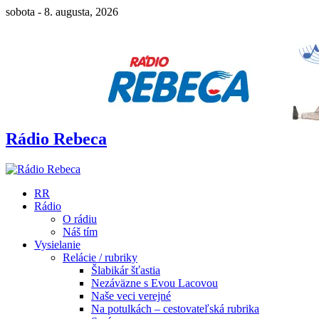
sobota - 8. augusta, 2026
Rádio Rebeca
RR
Rádio
O rádiu
Náš tím
Vysielanie
Relácie / rubriky
Šlabikár šťastia
Nezáväzne s Evou Lacovou
Naše veci verejné
Na potulkách – cestovateľská rubrika