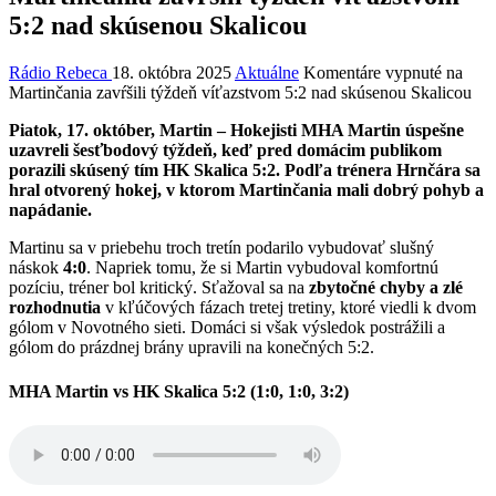
5:2 nad skúsenou Skalicou
Rádio Rebeca
18. októbra 2025
Aktuálne
Komentáre vypnuté
na
Martinčania zavŕšili týždeň víťazstvom 5:2 nad skúsenou Skalicou
Piatok, 17. október, Martin – Hokejisti MHA Martin úspešne
uzavreli šesťbodový týždeň, keď pred domácim publikom
porazili skúsený tím HK Skalica 5:2. Podľa trénera Hrnčára sa
hral otvorený hokej, v ktorom Martinčania mali dobrý pohyb a
napádanie.
Martinu sa v priebehu troch tretín podarilo vybudovať slušný
náskok
4:0
. Napriek tomu, že si Martin vybudoval komfortnú
pozíciu, tréner bol kritický. Sťažoval sa na
zbytočné chyby a zlé
rozhodnutia
v kľúčových fázach tretej tretiny, ktoré viedli k dvom
gólom v Novotného sieti. Domáci si však výsledok postrážili a
gólom do prázdnej brány upravili na konečných 5:2.
MHA Martin vs HK Skalica 5:2 (1:0, 1:0, 3:2)