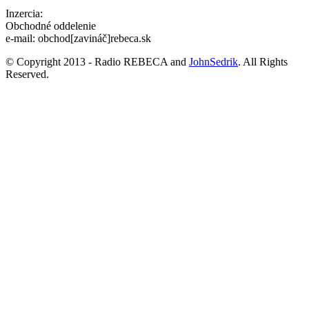
Inzercia:
Obchodné oddelenie
e-mail: obchod[zavináč]rebeca.sk
© Copyright 2013 - Radio REBECA and
JohnSedrik
. All Rights
Reserved.