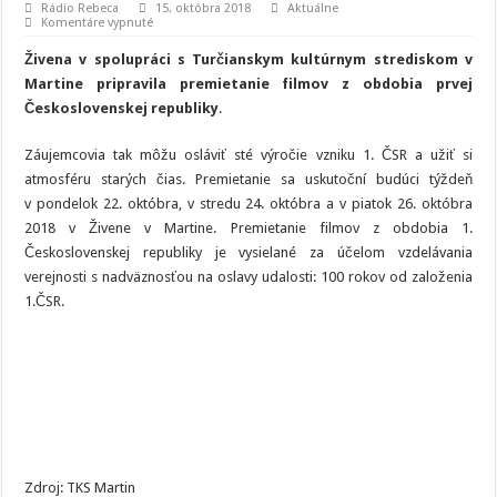
Rádio Rebeca
15. októbra 2018
Aktuálne
na
Komentáre vypnuté
Martin:
Živena
Živena v spolupráci s Turčianskym kultúrnym strediskom v
oslávi
sté
Martine pripravila premietanie filmov z obdobia prvej
výročie
Československej republiky
.
Československa
filmovo
Záujemcovia tak môžu osláviť sté výročie vzniku 1. ČSR a užiť si
atmosféru starých čias. Premietanie sa uskutoční budúci týždeň
v pondelok 22. októbra, v stredu 24. októbra a v piatok 26. októbra
2018 v Živene v Martine. Premietanie filmov z obdobia 1.
Československej republiky je vysielané za účelom vzdelávania
verejnosti s nadväznosťou na oslavy udalosti: 100 rokov od založenia
1.ČSR.
Zdroj: TKS Martin