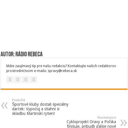
Autor: Rádio Rebeca
Máte zaujímavý tip pre našu redakciu? Kontaktujte našich redaktorov
prostredníctvom e-mailu: spravy@rebeca.sk
Predošlé
Športové kluby dostali špeciálny
darček: Vypočuj a stiahni si
skladbu Martinskí rytieri!
Nasledujúce
Cykloprojekt Oravy a Poľska
finišuje, pribudli ďalšie nové