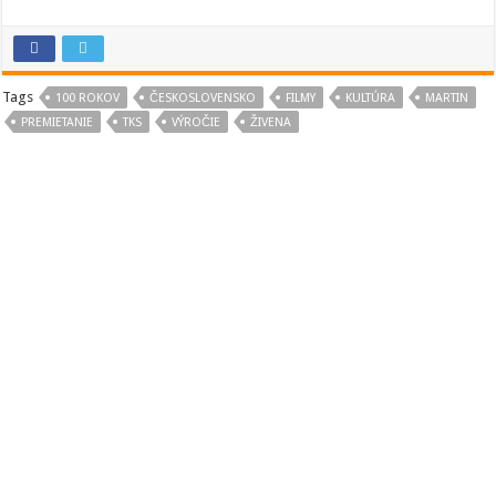
Tags
100 ROKOV
ČESKOSLOVENSKO
FILMY
KULTÚRA
MARTIN
PREMIETANIE
TKS
VÝROČIE
ŽIVENA