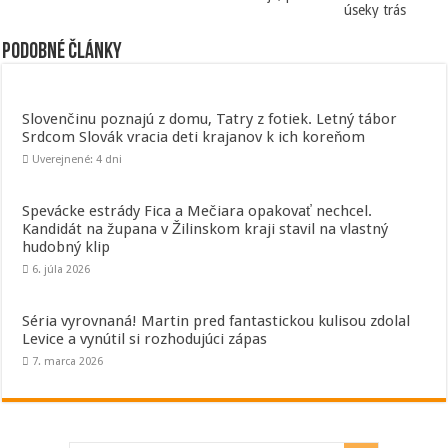
úseky trás
Podobné články
Slovenčinu poznajú z domu, Tatry z fotiek. Letný tábor
Srdcom Slovák vracia deti krajanov k ich koreňom
Uverejnené: 4 dni
Spevácke estrády Fica a Mečiara opakovať nechcel.
Kandidát na župana v Žilinskom kraji stavil na vlastný
hudobný klip
6. júla 2026
Séria vyrovnaná! Martin pred fantastickou kulisou zdolal
Levice a vynútil si rozhodujúci zápas
7. marca 2026