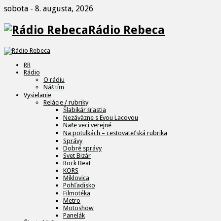
sobota - 8. augusta, 2026
Rádio Rebeca
RR
Rádio
O rádiu
Náš tím
Vysielanie
Relácie / rubriky
Šlabikár šťastia
Nezáväzne s Evou Lacovou
Naše veci verejné
Na potulkách – cestovateľská rubrika
Správy
Dobré správy
Svet Bizár
Rock Beat
KORS
Miklovica
Pohľadisko
Filmotéka
Metro
Motoshow
Panelák