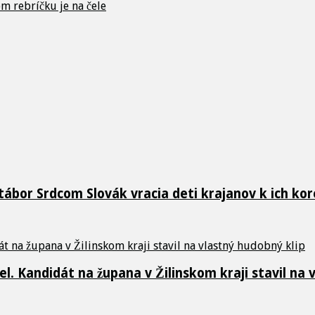
m rebríčku je na čele
 tábor Srdcom Slovák vracia deti krajanov k ich k
. Kandidát na župana v Žilinskom kraji stavil na 