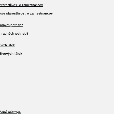
šuje starostlivosť o zamestnancov
hradných potrieb?
živových látok
čené nástroje