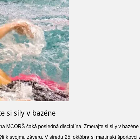
 si sily v bazéne
na MCORŠ čaká posledná disciplína. Zmerajte si sily v bazéne
 k svojmu záveru. V stredu 25. októbra si martinskí športovci 