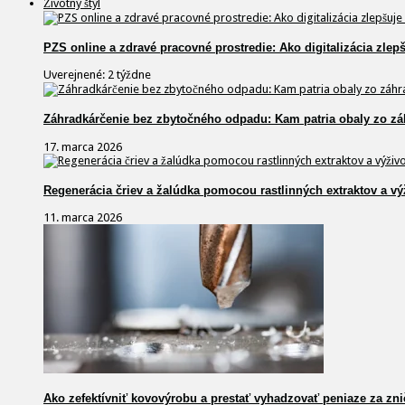
Životný štýl
PZS online a zdravé pracovné prostredie: Ako digitalizácia zlep
Uverejnené: 2 týždne
Záhradkárčenie bez zbytočného odpadu: Kam patria obaly zo zá
17. marca 2026
Regenerácia čriev a žalúdka pomocou rastlinných extraktov a vý
11. marca 2026
Ako zefektívniť kovovýrobu a prestať vyhadzovať peniaze za zni