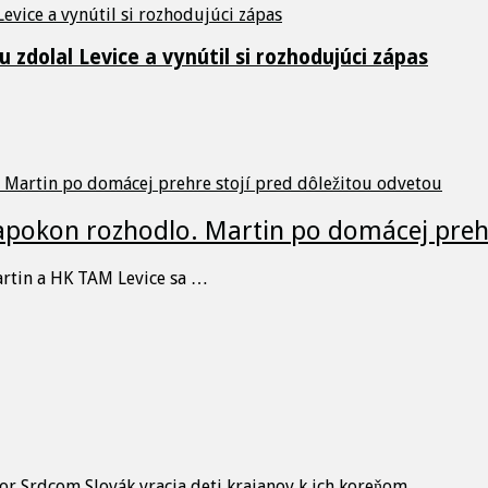
 zdolal Levice a vynútil si rozhodujúci zápas
napokon rozhodlo. Martin po domácej prehr
artin a HK TAM Levice sa …