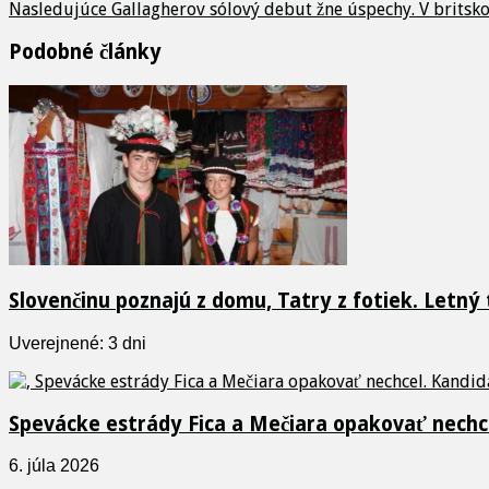
Nasledujúce
Gallagherov sólový debut žne úspechy. V britsko
Podobné články
Slovenčinu poznajú z domu, Tatry z fotiek. Letný
Uverejnené: 3 dni
Spevácke estrády Fica a Mečiara opakovať nechcel
6. júla 2026