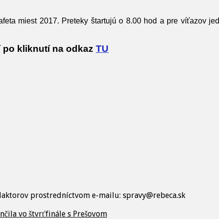
feta miest 2017. Preteky štartujú o 8.00 hod a pre víťazov jed
 po kliknutí na odkaz
TU
edaktorov prostredníctvom e-mailu: spravy@rebeca.sk
čila vo štvrťfinále s Prešovom