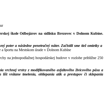
ur
erskej škole Odbojárov na sídlisku Brezovec v Dolnom Kubíne.
ný poter a následne penetračný náter. Začistili sme tiež omietky a
eže a športu na Mestskom úrade v Dolnom Kubíne
rechy na jednopodlažnej hospodárskej budove v rozlohe približne 250
ia vrchnej vrstvy z modifikovaného asfaltového živicového pásu a
líšt vrátane tmelenia, obliepania atík a prestupov či sklepania