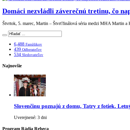
Domáci nezvládli záverečnú tretinu, čo na
Štvrtok, 5. marec, Martin – Štvrťfinálová séria medzi MHA Martin
6,488
Fanúšikov
439
Odberateľov
534
Sledovateľov
Najnovšie
Slovenčinu poznajú z domu, Tatry z fotiek. Let
Uverejnené: 3 dni
Program Rádia Rebeca