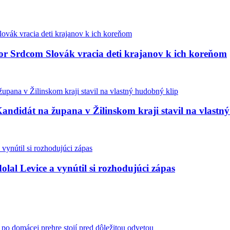
bor Srdcom Slovák vracia deti krajanov k ich koreňom
andidát na župana v Žilinskom kraji stavil na vlastn
olal Levice a vynútil si rozhodujúci zápas