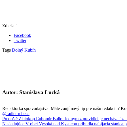
Zdieľať
Facebook
Twitter
Tags
Dolný Kubín
Autor: Stanislava Lucká
Redaktorka spravodajstva. Máte zaujímavý tip pre našu redakciu? Ko
@radio_rebeca
Predošlé
Zlatokop Ľubomír Ballo: Jedným z pravidiel je nechávať za
Nasledujúce
V obci Vysoká nad Kysucou pribudla nabíjacia stanica p