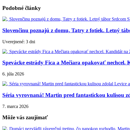
Podobné články
Slovenčinu poznajú z domu, Tatry z fotiek. Letný tá
Uverejnené: 3 dni
Spevácke estrády Fica a Mečiara opakovať nechcel. K
6. júla 2026
Séria vyrovnaná! Martin pred fantastickou kulisou zd
7. marca 2026
Môže vás zaujímať