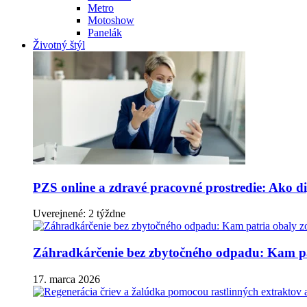
Metro
Motoshow
Panelák
Životný štýl
PZS online a zdravé pracovné prostredie: Ako dig
Uverejnené: 2 týždne
Záhradkárčenie bez zbytočného odpadu: Kam pa
17. marca 2026