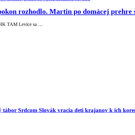
pokon rozhodlo. Martin po domácej prehre s
 a HK TAM Levice sa …
ný tábor Srdcom Slovák vracia deti krajanov k ich kor