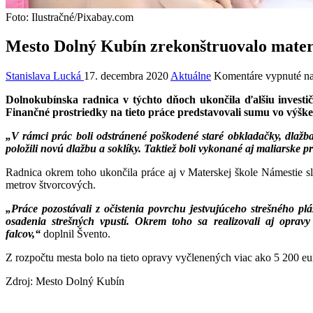
Foto: Ilustračné/Pixabay.com
Mesto Dolný Kubín zrekonštruovalo matersk
Stanislava Lucká
17. decembra 2020
Aktuálne
Komentáre vypnuté
na
Dolnokubínska radnica v týchto dňoch ukončila ďalšiu invest
Finančné prostriedky na tieto práce predstavovali sumu vo výške
„V rámci prác boli odstránené poškodené staré obkladačky, dlažba 
položili novú dlažbu a soklíky. Taktiež boli vykonané aj maliarske p
Radnica okrem toho ukončila práce aj v Materskej škole Námestie sl
metrov štvorcových.
„Práce pozostávali z očistenia povrchu jestvujúceho strešného p
osadenia strešných vpustí. Okrem toho sa realizovali aj opravy
falcov,“
doplnil Švento.
Z rozpočtu mesta bolo na tieto opravy vyčlenených viac ako 5 200 eu
Zdroj: Mesto Dolný Kubín