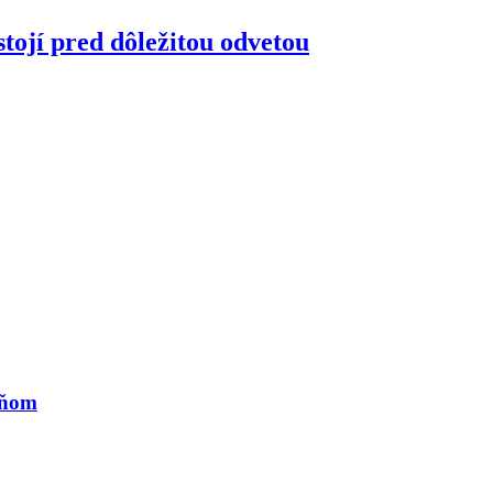
tojí pred dôležitou odvetou
eňom