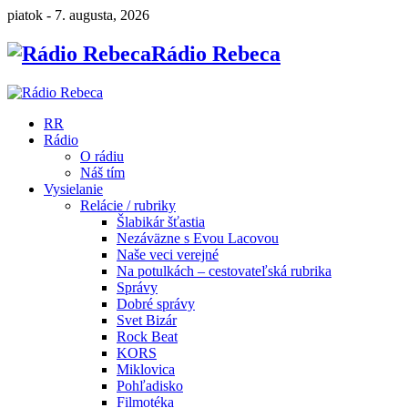
piatok - 7. augusta, 2026
Rádio Rebeca
RR
Rádio
O rádiu
Náš tím
Vysielanie
Relácie / rubriky
Šlabikár šťastia
Nezáväzne s Evou Lacovou
Naše veci verejné
Na potulkách – cestovateľská rubrika
Správy
Dobré správy
Svet Bizár
Rock Beat
KORS
Miklovica
Pohľadisko
Filmotéka