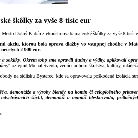
é škôlky za vyše 8-tisíc eur
 Mesto Dolný Kubín zrekonštruovalo materské škôlky za vyše 8-tisíc e
ičnú akciu, ktorou bola oprava dlažby vo vstupnej chodbe v Mat
 necelých 2 900 eur.
a soklíky. Okrem toho sme opravili dutiny a výtlky, aplikovali oprav
ráce,“
ozrejmil Michal Švento, vedúci odboru školstva, kultúry, mlád
obody na sídlisku Bysterec, kde sa opravovala poškodená izolácia st
lášťa, demontáže a výroby blendy na komín či celoplošného pritaven
 odvetrávacích šácht, demontáž a montáž bleskozvodu, prítlačných 
r.