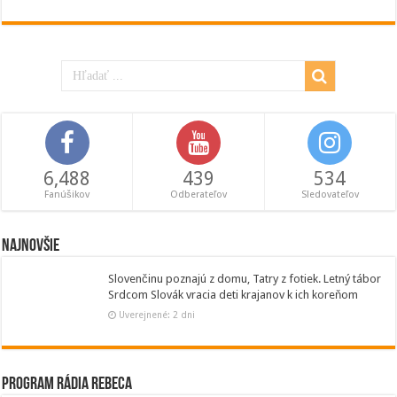
6,488
439
534
Fanúšikov
Odberateľov
Sledovateľov
Najnovšie
Slovenčinu poznajú z domu, Tatry z fotiek. Letný tábor
Srdcom Slovák vracia deti krajanov k ich koreňom
Uverejnené: 2 dni
Program Rádia Rebeca