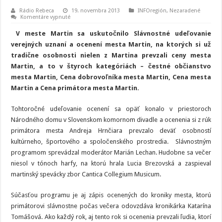
Rádio Rebeca
19. novembra 2013
INFOregión
,
Nezaradené
na
Komentáre vypnuté
Mesto
Martin
V meste Martin sa uskutočnilo Slávnostné udeľovanie
si
cenami
verejných uznaní a ocenení mesta Martin, na ktorých si už
uctilo
tradične osobnosti nielen z Martina prevzali ceny mesta
deväť
významných
Martin, a to v štyroch kategóriách – čestné občianstvo
osobností
mesta Martin, Cena dobrovoľníka mesta Martin, Cena mesta
Martin a Cena primátora mesta Martin.
Tohtoročné udeľovanie ocenení sa opäť konalo v priestoroch
Národného domu v Slovenskom komornom divadle a ocenenia si z rúk
primátora mesta Andreja Hrnčiara prevzalo deväť osobností
kultúrneho, športového a spoločenského prostredia. Slávnostným
programom sprevádzal moderátor Marián Lechan. Hudobne sa večer
niesol v tónoch harfy, na ktorú hrala Lucia Brezovská a zaspieval
martinský spevácky zbor Cantica Collegium Musicum.
Súčasťou programu je aj zápis ocenených do kroniky mesta, ktorú
primátorovi slávnostne počas večera odovzdáva kronikárka Katarína
Tomášová. Ako každý rok, aj tento rok si ocenenia prevzali ľudia, ktorí