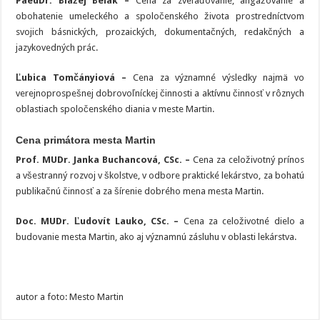
PaedDr. Blažej Belák –
Cena za zveľaďovanie, angažovanie a
obohatenie umeleckého a spoločenského života prostredníctvom
svojich básnických, prozaických, dokumentačných, redakčných a
jazykovedných prác.
Ľubica Tomčányiová –
Cena za významné výsledky najmä vo
verejnoprospešnej dobrovoľníckej činnosti a aktívnu činnosť v rôznych
oblastiach spoločenského diania v meste Martin.
Cena primátora mesta Martin
Prof. MUDr. Janka Buchancová, CSc. –
Cena za celoživotný prínos
a všestranný rozvoj v školstve, v odbore praktické lekárstvo, za bohatú
publikačnú činnosť a za šírenie dobrého mena mesta Martin.
Doc. MUDr. Ľudovít Lauko, CSc. –
Cena za celoživotné dielo a
budovanie mesta Martin, ako aj významnú zásluhu v oblasti lekárstva.
autor a foto: Mesto Martin