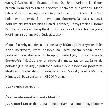
vynikajú fyzickou či duševnou prácou, úspešnou kariérou, koníčkom
presahujúcim bežný rámec, životným postojom či filozofiou. Medzi
tohtoročnými ocenenými nájdete politika Jozefa Lettricha, ktorému
bola cena odovzdaná in memoriam, športovkyňa Lucia Klocová,
dobrovoľníci Peter Krajniak a Daniel Diškanec, ľudový umelec Ľubomír
Párička, spisovateľ Blažej Belák, dobrovoľníčka Ľubica Tomčányiová,
lekári Janka Buchancová a Ľudovít Lauko.
Písomné návrhy na udelenie ocenenia fyzickým a právnickým osobám
alebo kolektívom, ktoré pôsobia na území mesta Martin, môžu
podávať predstavitelia kultúrnych, vedeckých, hospodárskych,
športových inštitúcií, ako aj obyvatelia mesta Martin zvyčajne do
polovice júla. Návrhy je potrebné doručiť buď osobne do podateľne
Mestského úradu alebo poštou na adresu Mestský úrad v Martine,
Námestie S. H. Vajanského 1, 036 01 Martin.
OCENENÉ OSOBNOSTI
Čestné občianstvo mesta Martin:
JUDr. Jozef Lettrich –
Cena „in memoriam“ za mimoriadny prínos v