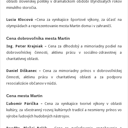
oblasti slovenskej politiky v dramatickom období štyridsiatych rokov
minulého storočia.
Lucia Klocová –
Cena za vynikajúce športové výkony, za účasť na
olympiádach a reprezentovanie mesta Martin doma i v zahraničí.
Cena dobrovoľníka mesta Martin
Ing. Peter Krajniak –
Cena za dlhodobý a mimoriadny podiel na
dobrovoľníckej činnosti, aktívnu prácu v sociálno-zdravotnej a
charitatívnej oblasti.
Daniel Diškanec –
Cena za mimoriadny prínos v dobrovoľníckej
činnosti, aktívnu prácu v charitatívnej oblasti a za podporu
resocializácie občanov v núdzi.
Cena mesta Martin
Ľubomír Párička –
Cena za vynikajúce tvorivé výkony v oblasti
kultúry, za všestranný rozvoj kultúrnych tradícií a nesmierny prínos vo
výrobe ľudových hudobných nástrojov.